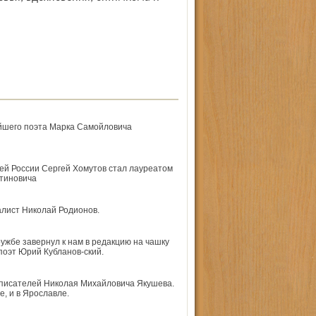
ейшего поэта Марка Самойловича
ей России Сергей Хомутов стал лауреатом
тиновича
алист Николай Родионов.
ужбе завернул к нам в редакцию на чашку
оэт Юрий Кубланов-ский.
 писателей Николая Михайловича Якушева.
е, и в Ярославле.