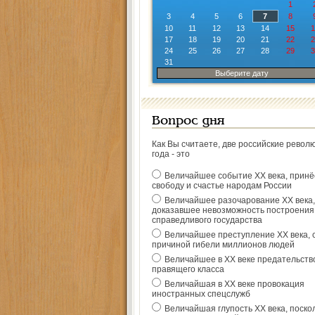
1
3
4
5
6
7
8
10
11
12
13
14
15
1
17
18
19
20
21
22
2
24
25
26
27
28
29
3
31
Выберите дату
Вопрос дня
Как Вы считаете, две российские револ
года - это
Величайшее событие ХХ века, прин
свободу и счастье народам России
Величайшее разочарование ХХ века,
доказавшее невозможность построения
справедливого государства
Величайшее преступление ХХ века, 
причиной гибели миллионов людей
Величайшее в ХХ веке предательств
правящего класса
Величайшая в ХХ веке провокация
иностранных спецслужб
Величайшая глупость ХХ века, поско