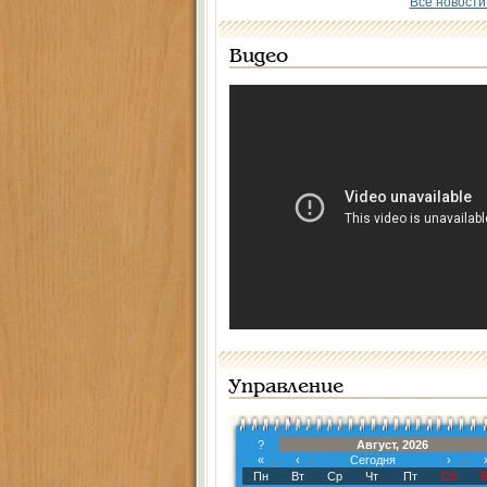
Все новости
Видео
Управление
?
Август, 2026
«
‹
Сегодня
›
Пн
Вт
Ср
Чт
Пт
Сб
В