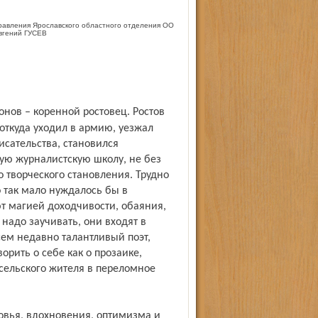
равления Ярославского областного отделения ОО
вгений ГУСЕВ
 откуда уходил в армию, уезжал
исательства, становился
ю журналистскую школу, не без
 творческого становления. Трудно
го так мало нуждалось бы в
т магией доходчивости, обаяния,
 надо заучивать, они входят в
сем недавно талантливый поэт,
орить о себе как о прозаике,
 сельского жителя в переломное