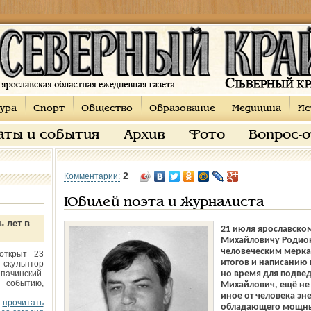
ура
Спорт
Общество
Образование
Медицина
Ис
аты и события
Архив
Фото
Вопрос-
2
Комментарии:
Юбилей поэта и журналиста
ь лет в
21 июля ярославском
Михайловичу Родионо
человеческим мерка
открыт 23
итогов и написанию
 скульптор
пачинский.
но время для подвед
 событию,
Михайлович, ещё не 
иное от человека эн
прочитать
обладающего мощны