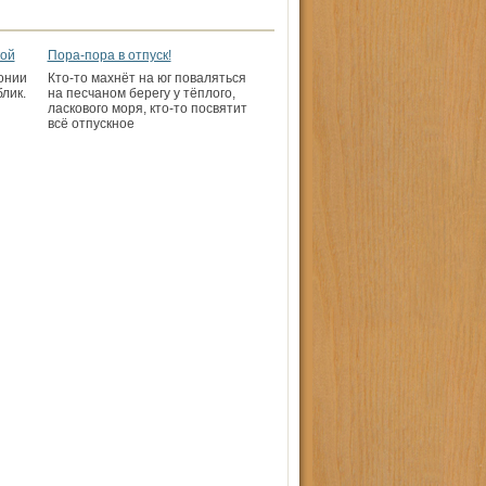
кой
Пора-пора в отпуск!
онии
Кто-то махнёт на юг поваляться
лик.
на песчаном берегу у тёплого,
ласкового моря, кто-то посвятит
всё отпускное