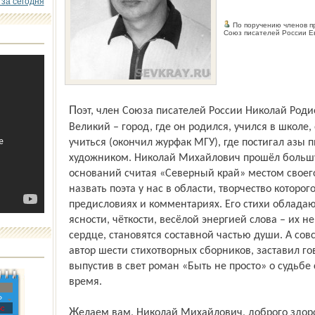
 за сегодня
По поручению членов п
Союз писателей России Е
Поэт, член Союза писателей России Николай Родионов – коренной ростовец. Ростов
Великий – город, где он родился, учился в школе,
учиться (окончил журфак МГУ), где постигал азы п
художником. Николай Михайлович прошёл большу
оснований считая «Северный край» местом своего
назвать поэта у нас в области, творчество которо
предисловиях и комментариях. Его стихи обладаю
ясности, чёткости, весёлой энергией слова – их не
сердце, становятся составной частью души. А сов
автор шести стихотворных сборников, заставил гов
выпустив в свет роман «Быть не просто» о судьбе
время.
»
с
Желаем вам, Николай Михайлович, доброго здоровья, вдохновения, оптимизма и