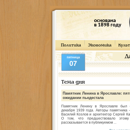
основана
в 1898 году
Политика
Экономика
Культ
Д
пятница
07
Тема дня
Памятник Ленина в Ярославле: пят
ожидании пьедестала
Памятник Ленину в Ярославле был 
декабря 1939 года. Авторы памятника -
Василий Козлов и архитектор Сергей Ка
О том, что предшествовало этому
рассказывается в публикуемом ...