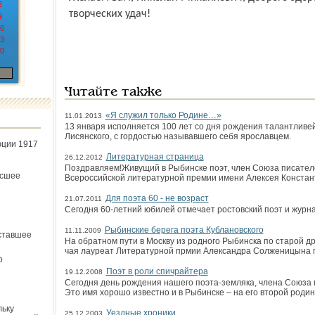
2
творческих удач!
9
6
3
0
Читайте также
«Я служил только Родине…»
11.01.2013
13 января исполняется 100 лет со дня рождения талантлив
Лисянского, с гордостью называвшего себя ярославцем.
юции 1917
Литературная страница
26.12.2012
Поздравляем!Живущий в Рыбинске поэт, член Союза писател
ёсшее
Всероссийской литературной премии имени Алексея Констан
Для поэта 60 - не возраст
21.07.2011
Сегодня 60-летний юбилей отмечает ростовский поэт и журн
Рыбинские берега поэта Кублановского
11.11.2009
ставшее
На обратном пути в Москву из родного Рыбинска по старой др
чая лауреат Литературной прмии Александра Солженицына п
о
Поэт в роли спичрайтера
19.12.2008
Сегодня день рождения нашего поэта-земляка, члена Союза
Это имя хорошо известно и в Рыбинске – на его второй родин
льку
Уездные хроники
25.12.2003