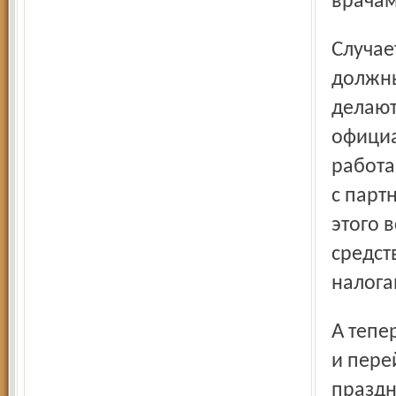
врачам
Случается и так, что люди пишут в декларации, что
должны
делают
официа
работа
с парт
этого 
средст
налога
А теперь я всё же хочу отойти от налоговых преступлений
и пере
праздн