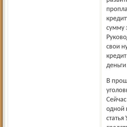
развит
пропла
кредит
сумму 
Руково
свои н
кредит
деньги 
В прошлом году по такому факту было возбуждено
уголов
Сейчас
одной 
статья