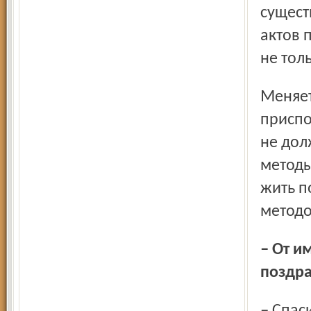
сущест
актов 
не тол
Меняется законодатель­ство, преступники начинают
приспо
не дол
методы
жить п
методо
– От имени редакции «Полицейского вестника»
поздра