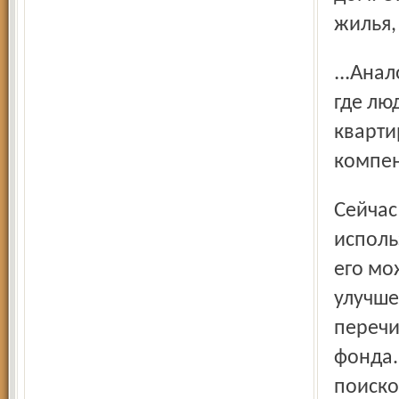
жилья,
...Аналогичное дело мы сейчас расследуем в Данилове,
где лю
кварти
компен
Сейчас мы начали вплотную заниматься незаконным
исполь
его мо
улучше
перечи
фонда.
поиско