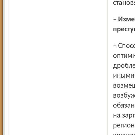
станов
– Изменились способы совершения налоговых
престу
– Способы ухода от налогов остаются всё те же: это
оптими
дробле
иными 
возмещ
возбуж
обязан
на зар
регион