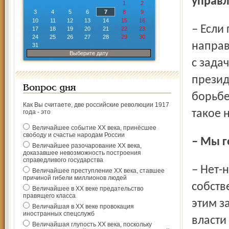
управ
1
2
3
4
5
6
7
8
9
10
11
12
13
14
15
16
– Если говорить о его структуре, о приоритетных
17
18
19
20
21
22
23
24
25
26
27
28
29
30
направ
31
Выберите дату
с зада
презид
Вопрос дня
борьбе
Как Вы считаете, две российские революции 1917
такое н
года - это
Величайшее событие ХХ века, принёсшее
свободу и счастье народам России
– Мы 
Величайшее разочарование ХХ века,
доказавшее невозможность построения
справедливого государства
– Нет-нет. Для этого у нас есть подразделение
Величайшее преступление ХХ века, ставшее
причиной гибели миллионов людей
собств
Величайшее в ХХ веке предательство
правящего класса
этим з
Величайшая в ХХ веке провокация
иностранных спецслужб
власти
Величайшая глупость ХХ века, поскольку