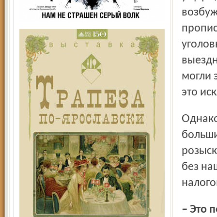
возбуж
пропис
уголов
выездн
могли 
это ис
Однако я хочу сказать, что и легальные проверки в
больши
розыск
без на
налого
– Это понятно: ФНС не является субъектом оперативно-