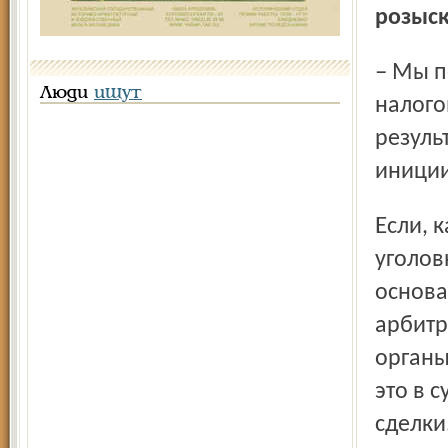
розыск
– Мы подключаемся как к плановым проверкам
Люди
ищут
налого
резуль
иниции
Если, как я уже говорил, раньше мы могли возбуждать
уголов
основа
арбитр
органы
это в 
сделки