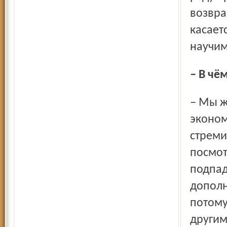
возвра
касает
научим
– В ч
– Мы живём в эпоху перемен, становления новой
эконом
стреми
посмот
подпад
дополн
потому
другим