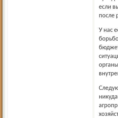
если в
после 
У нас есть три профильных отдела: один занимается
борьбо
бюджет
ситуац
органы
внутре
Следующие направления нашей работы (от этого мы
никуда
агропр
хозяйс