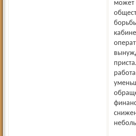
может 
общест
борьбы
кабине
операт
вынужд
приста
работа
уменьш
обраще
финанс
снижен
неболь