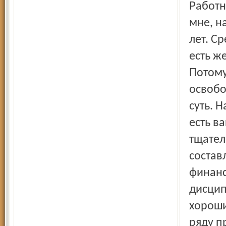
Работники у нас все молодые. Достаточно сказать, что
мне, н
лет. Ср
есть ж
Потому
освобо
суть. 
есть в
тщател
состав
финанс
дисцип
хороши
ряду п