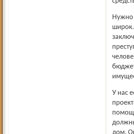
средст
Нужно понять, что спектр нашей деятельности довольно
широк.
заключ
престу
челове
бюджет
имущес
У нас есть уголовные дела, связанные с национальными
проект
помощь
должны
дом. О