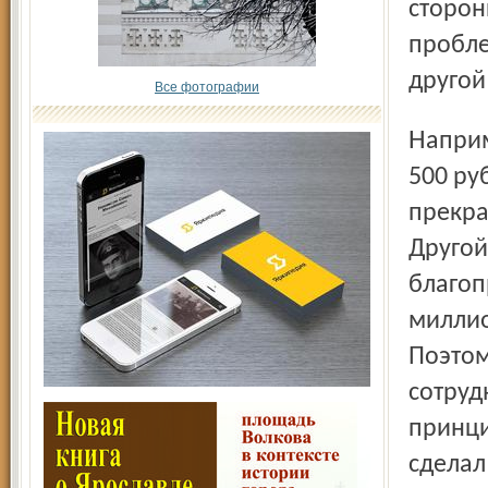
сторон
пробле
другой 
Все фотографии
Например, прогулял человек работу, заплатил начальнику
500 ру
прекра
Другой
благоп
миллио
Поэтом
сотруд
принци
сделал