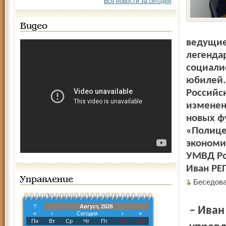
Все новости за сегодня
Видео
ведущие
легенда
социали
юбилей. 
Российс
изменен
новых фу
«Полице
экономи
УМВД Ро
Иван РЕ
Управление
Беседов
?
Август, 2026
– Иван Сергеевич, какова нынешняя структура вашего
«
‹
Сегодня
›
»
Пн
Вт
Ср
Чт
Пт
Сб
Вс