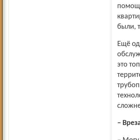
помощь
кварти
были, 
Ещё одно направление нашей работы – это
обслуж
это то
террит
трубопр
технол
сложне
– Вре