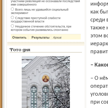
участники революций не осознавали последствий
информ
ими совершённого
Всего лишь не удавшийся социальный
как бы
эксперимент
Следствие преступной слабости
среди 
государственной власти
Неудачное стечение обстоятельств, при
также 
котором события развивались спонтанно
этом в
Архив
иерарх
Фото дня
правит
– Как
– О нём можно судить по двум аспектам: по количеству
операт
уголов
при со