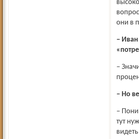
высоко
вопрос
они в 
– Иван Сергеевич, традиционный вопрос: реформа МВД
«потре
– Значительно. Сокращение произошло порядка 40
процен
– Но 
– Понимаете, ведь сокращение коснулось всего МВД. И
тут ну
видеть