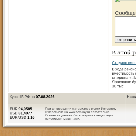
Сообще
В этой 
Cтадион вмес
В ходе рекон
вместимость 
стадиона «Ши
Ярославле бу
30 тыс
Курс ЦБ РФ на
07.08.2026
Наши
EUR
94,0585
При цитировании материалов в сети Интернет,
гиперссылка на www.sevkray.ru обязательна.
USD
81,4077
Ссылка не должна быть закрыта к индексации
EUR/USD
1.16
поисковыми машинами.