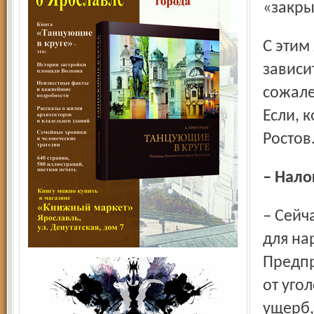
«закры
С этим явлением нам придётся бороться ещё долго. Всё
зависи
сожале
Если, 
Ростов.
– Нал
– Сейчас законодатель ввёл значительные послабления
для на
Предпр
от уго
ущерб,