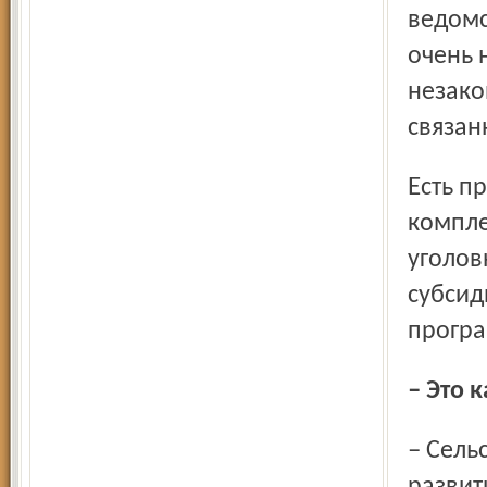
ведомс
очень 
незако
связан
Есть преступления в сфере агропромышленного
компле
уголов
субсид
прогр
– Это 
– Сельскохозяйственное предприятие берёт кредит на