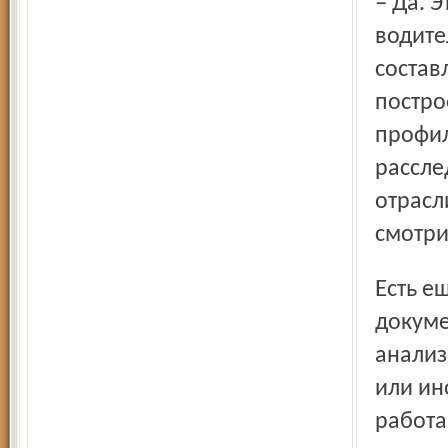
– Да. Это и вопросы безопасности для заправляющихся
водите
состав
постро
профил
рассле
отрасл
смотри
Есть ещё в структуре нашего управления отдел
докуме
анализ
или ин
работа