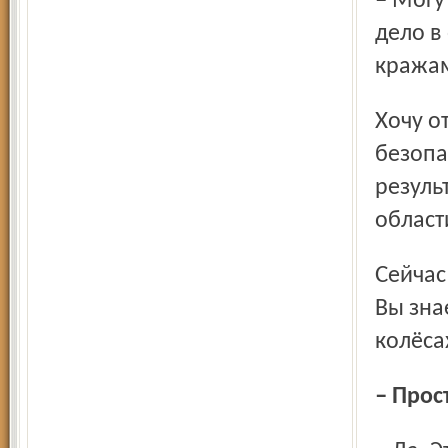
– Могу сказать, что в этом году заканчивается уголовное
дело в
кражам
Хочу отметить, что взаимодействие со службами
безопа
резуль
област
Сейчас мы сделали акцент на правилах эксплуатации АЗС.
Вы зна
колёсах
– Про