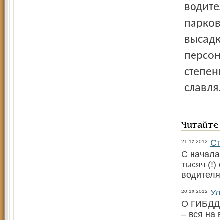
водите
парков
высадк
персон
степен
славля
Читайте
Ст
21.12.2012
С начала
тысяч (!
водителя
Ул
20.10.2012
О ГИБДД 
– вся на