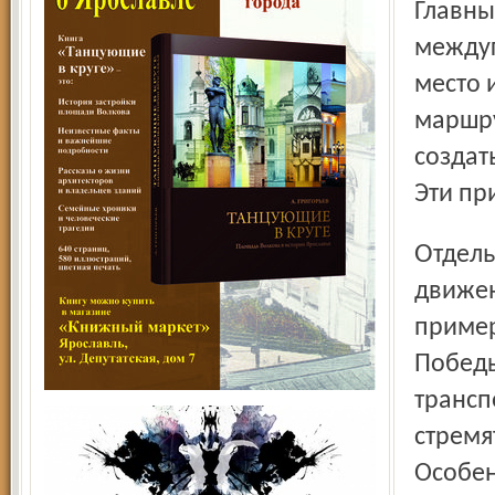
Главны
междуг
место 
маршру
создат
Эти пр
Отдельно хочется остановиться на регулировании
движен
пример
Победы
трансп
стремя
Особен