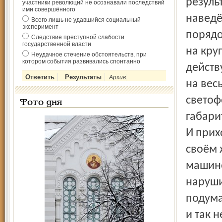
резуль
участники революций не осознавали последствий
ими совершённого
наведё
Всего лишь не удавшийся социальный
эксперимент
порядо
Следствие преступной слабости
государственной власти
на кру
Неудачное стечение обстоятельств, при
котором события развивались спонтанно
действ
Архив
на вес
светоф
Фото дня
габари
И прих
своём 
машино
наруши
подума
и так 