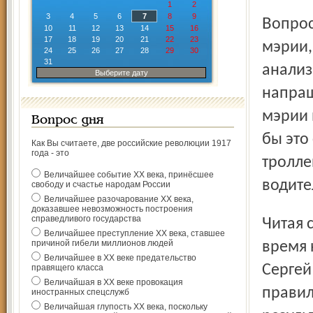
1
2
3
4
5
6
7
8
9
Вопрос в том: как не догадались до сих пор чиновники
10
11
12
13
14
15
16
17
18
19
20
21
22
23
мэрии,
24
25
26
27
28
29
30
31
анализ
Выберите дату
напраш
мэрии 
Вопрос дня
бы это
Как Вы считаете, две российские революции 1917
года - это
тролле
Величайшее событие ХХ века, принёсшее
водите
свободу и счастье народам России
Величайшее разочарование ХХ века,
доказавшее невозможность построения
справедливого государства
Читая статью, я вспомнил следующий эпизод. Некоторое
Величайшее преступление ХХ века, ставшее
причиной гибели миллионов людей
время 
Величайшее в ХХ веке предательство
Сергей
правящего класса
Величайшая в ХХ веке провокация
правил
иностранных спецслужб
Величайшая глупость ХХ века, поскольку