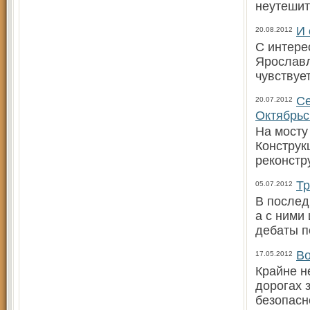
неутешит
И 
20.08.2012
С интере
Ярославл
чувствует
Се
20.07.2012
Октябрьс
На мосту
Конструк
реконстр
Тр
05.07.2012
В послед
а с ними
дебаты по
Во
17.05.2012
Крайне н
дорогах 
безопасн