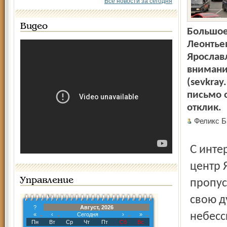
Все новости за сегодня
Видео
Большое
Леонтье
Ярославл
внимани
(sevkray
письмо о
отклик.
Феликс Б
С интересом прочитал статью «Как избавить от пробок
центр 
Управление
пропус
свою д
?
Август, 2026
небесс
«
‹
Сегодня
›
»
Пн
Вт
Ср
Чт
Пт
Сб
Вс