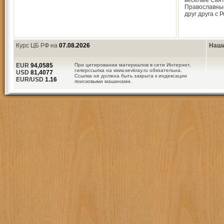
весёлые Свят
Православны
друг друга с 
Курс ЦБ РФ на
07.08.2026
Наши
EUR
94,0585
При цитировании материалов в сети Интернет,
гиперссылка на www.sevkray.ru обязательна.
USD
81,4077
Ссылка не должна быть закрыта к индексации
EUR/USD
1.16
поисковыми машинами.