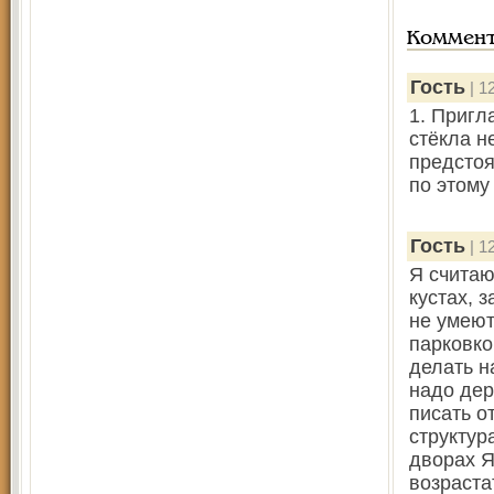
Коммен
Гость
| 1
1. Пригл
стёкла н
предстоя
по этому
Гость
| 1
Я считаю
кустах, 
не умеют
парковко
делать н
надо дер
писать о
структур
дворах Я
возраста