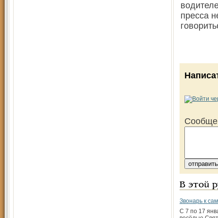
водителе
пресса н
говорить
Написа
Сообще
В этой 
Звонарь к са
С 7 по 17 ян