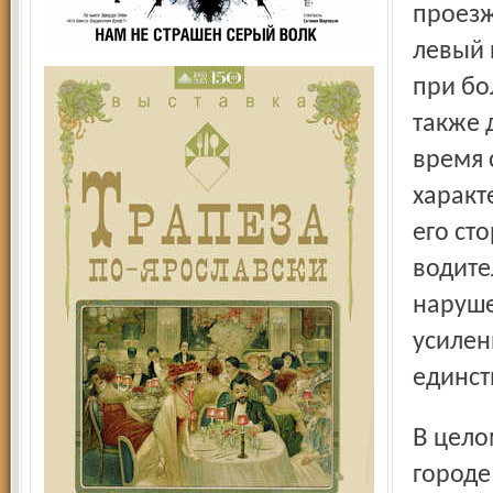
проезж
левый 
при бо
также 
время 
характ
его ст
водите
наруше
усилен
единст
В целом не всегда можно понять, для чего установлены в
городе