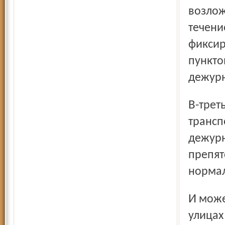
возлож
течени
фиксир
пункто
дежурн
В-третьих, установить порядок, когда водители городского
трансп
дежурн
препят
норма
И может быть, ГИББД по­считает нужным организовать на
улицах