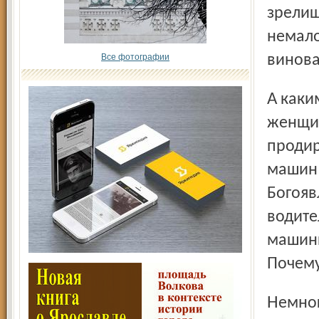
зрелищ
немало
Все фотографии
винова
А какими выдержкой и умением должны обладать
женщин
продир
машин 
Богояв
водите
машины
Почему
Немногим проще ситуация на остановке «Ярославль-