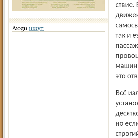
ствие.
движен
самосв
Люди
ищут
так и е
пассаж
провоц
машин 
это от
Всё изложенное выше было сказано к тому, что можно
устано
десятк
но есл
строги