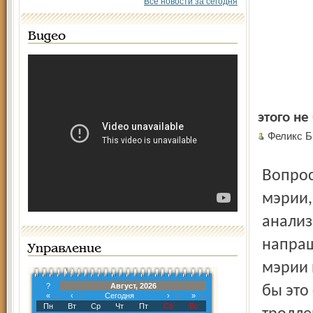
Все новости за сегодня
Видео
этого не
Феликс Б
Вопрос в том: как не догадались до сих пор чиновники
мэрии,
анализ
напраш
Управление
мэрии 
?
Август, 2026
бы это
«
‹
Сегодня
›
»
Пн
Вт
Ср
Чт
Пт
Сб
Вс