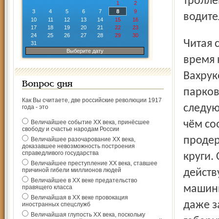
тролле
1
2
3
4
5
6
7
8
9
водите
10
11
12
13
14
15
16
17
18
19
20
21
22
23
24
25
26
27
28
29
30
Читая статью, я вспомнил следующий эпизод. Некоторое
31
Выберите дату
время 
Вахрук
Вопрос дня
парков
Как Вы считаете, две российские революции 1917
следую
года - это
Величайшее событие ХХ века, принёсшее
чём со
свободу и счастье народам России
продер
Величайшее разочарование ХХ века,
доказавшее невозможность построения
справедливого государства
круги.
Величайшее преступление ХХ века, ставшее
причиной гибели миллионов людей
действ
Величайшее в ХХ веке предательство
машины
правящего класса
Величайшая в ХХ веке провокация
даже з
иностранных спецслужб
Величайшая глупость ХХ века, поскольку