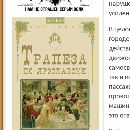
наруше
усилен
В целом не всегда можно понять, для чего установлены в
городе
действ
движен
самосв
так и е
пассаж
провоц
машин 
это от