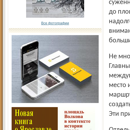
суженн
до пло
надолг
Все фотографии
вниман
больши
Не многим проще ситуация на остановке Ярославль-
Главны
междуг
место 
маршру
создат
Эти пр
Отдельно хочется остановиться на регулировании