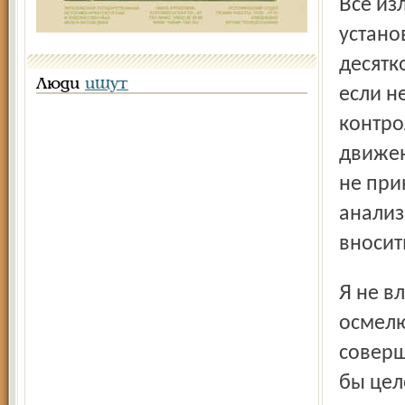
Всё изложенное выше было сказано к тому, что можно
устано
десятк
Люди
ищут
если н
контро
движен
не при
анализ
вносит
Я не владею спецификой работы службы ГИББД. Но
осмелю
соверш
бы цел