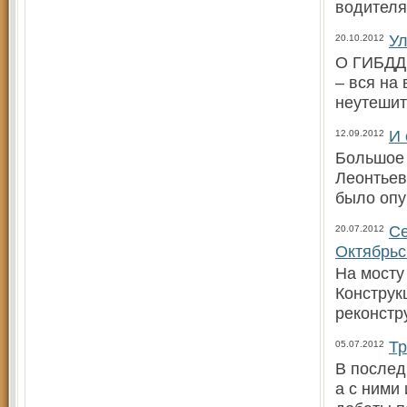
водителя
Ул
20.10.2012
О ГИБДД 
– вся на
неутешит
И 
12.09.2012
Большое 
Леонтьев
было опу
Се
20.07.2012
Октябрьс
На мосту
Конструк
реконстр
Тр
05.07.2012
В послед
а с ними