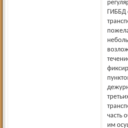
регуля
ГИББД 
трансп
пожела
неболь
возлож
течени
фиксир
пункто
дежурн
третьи
трансп
часть 
им осу