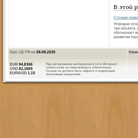
В этой 
Столько ново
Угличане гото
три объекта,
обозначает в
развитии гор
Курс ЦБ РФ на
08.08.2026
Наши
EUR
94,8366
При цитировании материалов в сети Интернет,
гиперссылка на www.sevkray.ru обязательна.
USD
82,1665
Ссылка не должна быть закрыта к индексации
EUR/USD
1.15
поисковыми машинами.