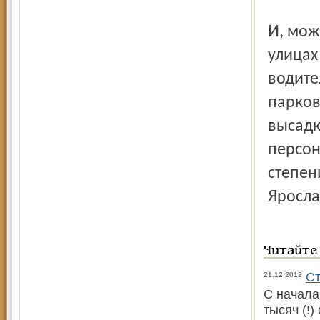
И, может быть, ГИББД посчитает нужным организовать на
улицах
водите
парков
высадк
персон
степен
Яросла
Читайте
Ст
21.12.2012
С начала
тысяч (!