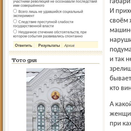
габари
участники революций не осознавали последствий
ими совершённого
И прих
Всего лишь не удавшийся социальный
эксперимент
своём 
Следствие преступной слабости
государственной власти
машино
Неудачное стечение обстоятельств, при
котором события развивались спонтанно
наруши
Архив
подума
и так 
Фото дня
зрелищ
бывает
кто ви
А какой выдержкой и умением должны обладать
женщин
при ка