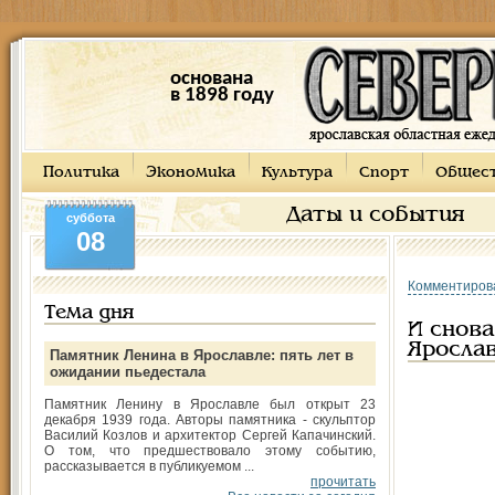
основана
в 1898 году
Политика
Экономика
Культура
Спорт
Общес
Даты и события
суббота
08
Комментиров
Тема дня
И снова
Яросла
Памятник Ленина в Ярославле: пять лет в
ожидании пьедестала
Памятник Ленину в Ярославле был открыт 23
декабря 1939 года. Авторы памятника - скульптор
Василий Козлов и архитектор Сергей Капачинский.
О том, что предшествовало этому событию,
рассказывается в публикуемом ...
прочитать