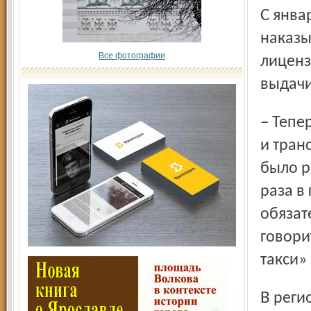
С января 2012 года нелегальных перевозчиков стали
наказы
Все фотографии
лиценз
выдачи
– Теперь специалисты департамента дорожного хозяйства
и тран
было р
раза в
обязат
говори
такси»
В регионе около 20 тысяч частных перевозчиков, и чуть