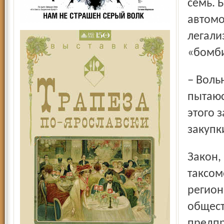
семь. 
автомо
легализ
«бомб
– Вольные водители у меня отбирают хлеб, который я
пытаюс
этого 
закупк
Закон, регулирующий деятельность в области
таксом
регион
общест
предпр