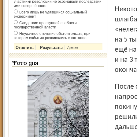
участники революций не осознавали последствий
ими совершённого
Некоторые чиновники называли новый закон
Всего лишь не удавшийся социальный
эксперимент
шлагба
Следствие преступной слабости
государственной власти
«нелег
Неудачное стечение обстоятельств, при
котором события развивались спонтанно
на 5 т
Архив
ещё на
и на 3
Фото дня
оконча
После съезда многие таксисты говорили, что просто-
напрос
покину
решили
дальше