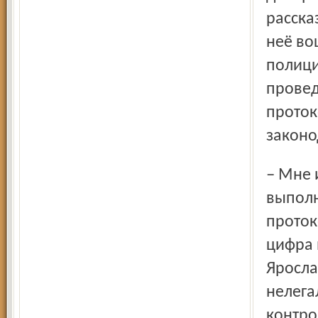
расска
неё во
полици
провед
проток
законо
– Мне известно, что за год органами, которые отвечают за
выполн
проток
цифра 
Яросла
нелега
контро