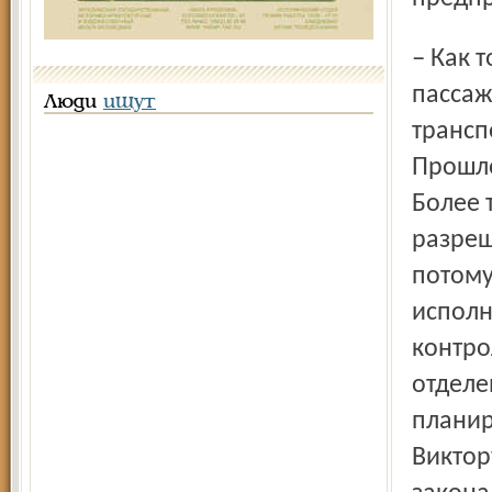
– Как только началась выдача разрешений на перевозку
пассаж
Люди
ищут
трансп
Прошло
Более 
разреш
потому
исполн
контро
отделе
планир
Виктор