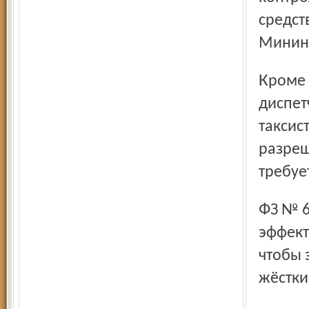
средст
Минин
Кроме того, в области действуют так называемые сетевые
диспет
таксис
разреш
требуе
ФЗ № 69 действует чуть больше года, однако пока его
эффект
чтобы 
жёстки