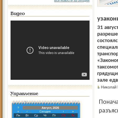
Все новости за сегодня
Видео
узакон
31 авгус
разреше
состоял
специал
транспор
«Законо
таксомо
грядущи
зале едв
Николай
Управление
Поначалу съезд проходил спокойно. Однако потом
?
Август, 2026
разъяс
«
‹
Сегодня
›
»
Пн
Вт
Ср
Чт
Пт
Сб
Вс