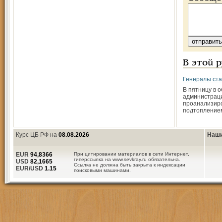
В этой 
Генералы ста
В пятницу в 
администраци
проанализиро
подтопление
Курс ЦБ РФ на
08.08.2026
Наши
EUR
94,8366
При цитировании материалов в сети Интернет,
гиперссылка на www.sevkray.ru обязательна.
USD
82,1665
Ссылка не должна быть закрыта к индексации
EUR/USD
1.15
поисковыми машинами.