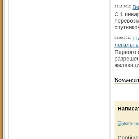
Ве
23.11.2012
С 1 янва
перевозк
спутнико
Шл
08.09.2011
легальны
Первого 
разрешен
желающие
Коммен
Написа
Сообще