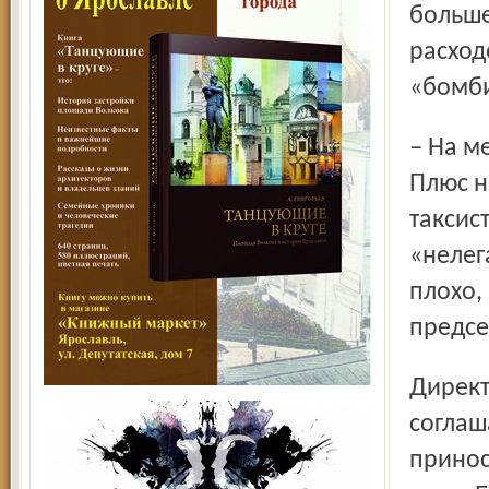
больше
расход
«бомб
– На медицинские осмотры – от 30 до 50 рублей в день.
Плюс н
таксист
«нелег
плохо,
предсе
Директор такси «Кар-Мен» Владимир Тельнов
соглаш
принос