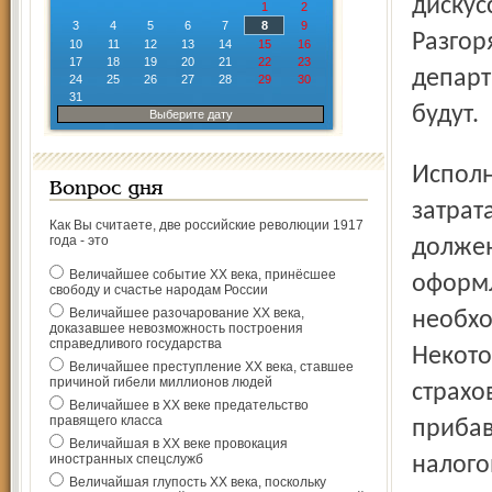
дискус
1
2
3
4
5
6
7
8
9
Разгор
10
11
12
13
14
15
16
17
18
19
20
21
22
23
департ
24
25
26
27
28
29
30
31
будут.
Выберите дату
Исполнение нового закона связано с немалыми
Вопрос дня
затрат
Как Вы считаете, две российские революции 1917
года - это
должен
Величайшее событие ХХ века, принёсшее
оформл
свободу и счастье народам России
Величайшее разочарование ХХ века,
необхо
доказавшее невозможность построения
справедливого государства
Некото
Величайшее преступление ХХ века, ставшее
причиной гибели миллионов людей
страхов
Величайшее в ХХ веке предательство
правящего класса
прибав
Величайшая в ХХ веке провокация
иностранных спецслужб
налогов
Величайшая глупость ХХ века, поскольку