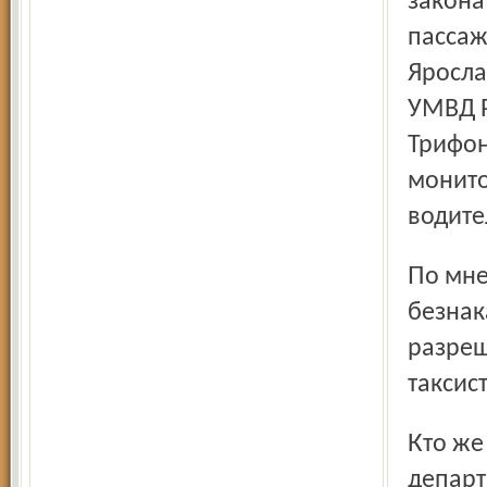
закона
пассаж
Яросла
УМВД Р
Трифон
монито
водите
По мнению Евгения Минина, «бомбилы» чув­ствуют свою
безнак
разреш
таксис
Кто же контролирует исполнение ФЗ № 69? В
департ