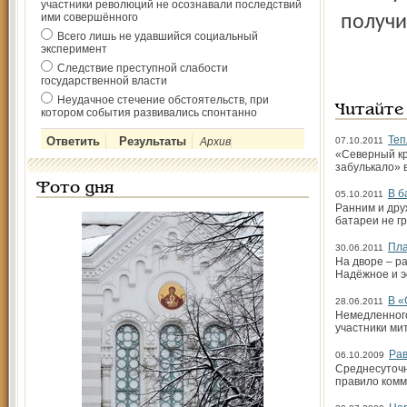
участники революций не осознавали последствий
ими совершённого
получи
Всего лишь не удавшийся социальный
эксперимент
Следствие преступной слабости
государственной власти
Неудачное стечение обстоятельств, при
Читайте
котором события развивались спонтанно
Теп
Архив
07.10.2011
«Северный кр
забулькало» 
Фото дня
В б
05.10.2011
Ранним и дру
батареи не г
Пла
30.06.2011
На дворе – ра
Надёжное и 
В «
28.06.2011
Немедленного
участники ми
Рав
06.10.2009
Среднесуточн
правило комм