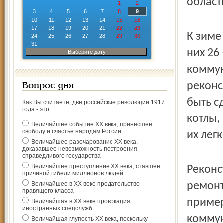
област
1
2
3
4
5
6
7
8
9
10
11
12
13
14
15
16
17
18
19
20
21
22
23
К зиме
24
25
26
27
28
29
30
31
них 26
Выберите дату
коммун
реконс
Вопрос дня
быть с
Как Вы считаете, две российские революции 1917
года - это
котлы,
Величайшее событие ХХ века, принёсшее
свободу и счастье народам России
их лег
Величайшее разочарование ХХ века,
доказавшее невозможность построения
справедливого государства
Величайшее преступление ХХ века, ставшее
Реконс
причиной гибели миллионов людей
Величайшее в ХХ веке предательство
ремонт
правящего класса
пример
Величайшая в ХХ веке провокация
иностранных спецслужб
коммун
Величайшая глупость ХХ века, поскольку