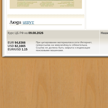
Люди
ищут
Курс ЦБ РФ на
09.08.2026
Наши
EUR
94,8366
При цитировании материалов в сети Интернет,
гиперссылка на www.sevkray.ru обязательна.
USD
82,1665
Ссылка не должна быть закрыта к индексации
EUR/USD
1.15
поисковыми машинами.