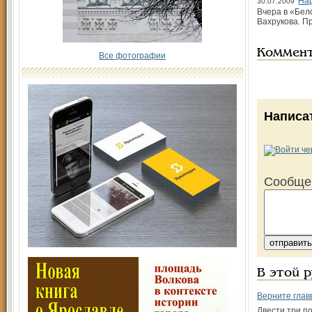
Нар
30.07.2009
Вчера в «Бел
Вахрукова. П
Коммен
Все фотографии
Написа
Сообще
В этой 
Верните глав
Двести три п