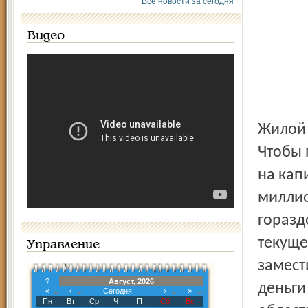
Все новости за сегодня
Видео
Жилой 
Чтобы 
на кап
миллио
горазд
текуще
Управление
замест
?
Август, 2026
деньги
«
‹
Сегодня
›
»
Пн
Вт
Ср
Чт
Пт
Сб
Вс