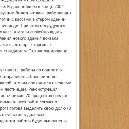
ле. В дальнейшем в конце 2004 –
струкции билетных касс, работающих
логии с кассами в старом здании
й очереди. При этом оборудуются
у касс, а могли спокойно ждать
вления нового здания вокзала
аже всех старых торговых
м стандартам. Это запланировано
й отправляется большинство
жалоб, что им приходится с вещами
им лестницам. Реконструкция
источников: 70 процентов средств
оимость всех работ согласно
орога готова выделить свою долю (8
ь от участия в долевом
одах эти работы будут выполнены.