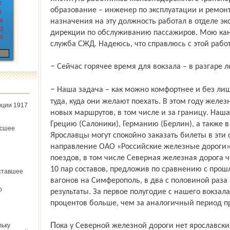
2
образование – инженер по эксплуатации и ремонт
9
6
назначения на эту должность работал в отделе э
3
дирекции по обслуживанию пассажиров. Мою кан
0
служба СЖД. Надеюсь, что справлюсь с этой рабо
– Сейчас горячее время для вокзала – в разгаре 
– Наша задача – как можно комфортнее и без лишних проблем отправить пассажиров
туда, куда они желают поехать. В этом году желе
юции 1917
новых маршрутов, в том числе и за границу. Наша
Грецию (Салоники), Германию (Берлин), а также в
ёсшее
Ярославцы могут спокойно заказать билеты в эти 
направление ОАО «Российские железные дороги» (
поездов, в том числе Северная железная дорога 
10 пар составов, предложив по сравнению с прош
ставшее
вагонов на Симферополь, в два с половиной раза 
о
результаты. За первое полугодие с нашего вокзал
процентов больше, чем за аналогичный период п
Пока у Северной железной дороги нет ярославских поездов на юг. Жители города
льку