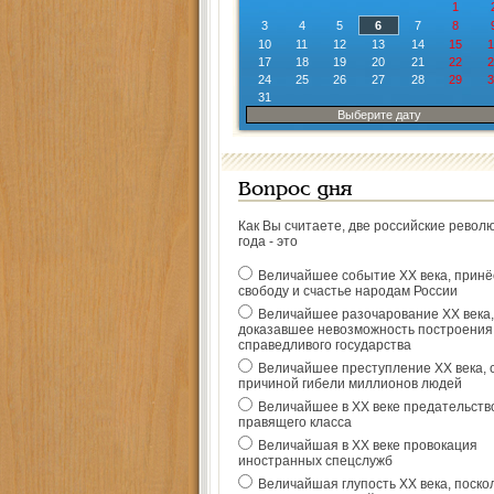
1
3
4
5
6
7
8
10
11
12
13
14
15
1
17
18
19
20
21
22
2
24
25
26
27
28
29
3
31
Выберите дату
Вопрос дня
Как Вы считаете, две российские револ
года - это
Величайшее событие ХХ века, прин
свободу и счастье народам России
Величайшее разочарование ХХ века,
доказавшее невозможность построения
справедливого государства
Величайшее преступление ХХ века, 
причиной гибели миллионов людей
Величайшее в ХХ веке предательств
правящего класса
Величайшая в ХХ веке провокация
иностранных спецслужб
Величайшая глупость ХХ века, поско