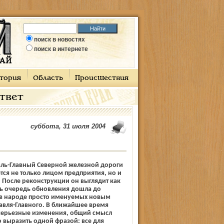
поиск в новостях
поиск в интернете
тория
Область
Происшествия
ответ
суббота, 31 июля 2004
вль-Главный Северной железной дороги
ется не только лицом предприятия, но и
 После реконструкции он выглядит как
рь очередь обновления дошла до
 в народе просто именуемых новым
авля-Главного. В ближайшее время
 серьезные изменения, общий смысл
 выразить одной фразой: все для