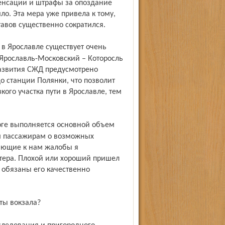
пенсации и штрафы за опоздание
шло. Эта мера уже привела к тому,
тавов существенно сократился.
 Ярославль-Московский – Которосль
развития СЖД предусмотрено
о станции Полянки, что позволит
ого участка пути в Ярославле, тем
м пассажирам о возможных
пающие к нам жалобы я
ктера. Плохой или хороший пришел
ы обязаны его качественно
ты вокзала?