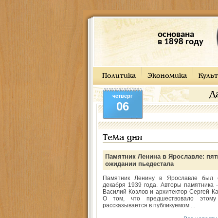
основана
в 1898 году
Политика
Экономика
Культ
Д
четверг
06
Тема дня
Памятник Ленина в Ярославле: пят
ожидании пьедестала
Памятник Ленину в Ярославле был 
декабря 1939 года. Авторы памятника -
Василий Козлов и архитектор Сергей Ка
О том, что предшествовало этому
рассказывается в публикуемом ...