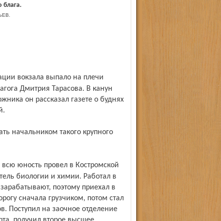
 блага.
ЬЕВ.
агога Дмитрия Тарасова. В канун
ника он рассказал газете о буднях
й.
ель биологии и химии. Работал в
 зарабатывают, поэтому приехал в
орогу сначала грузчиком, потом стал
в. Поступил на заочное отделение
рта, получил второе высшее