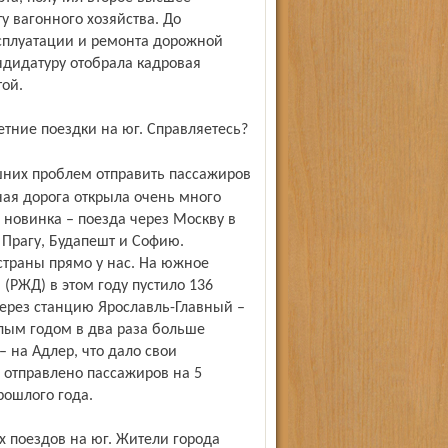
у вагонного хозяйства. До
ксплуатации и ремонта дорожной
дидатуру отобрала кадровая
той.
летние поездки на юг. Справляетесь?
зная дорога открыла очень много
 новинка – поезда через Москву в
 Прагу, Будапешт и Софию.
страны прямо у нас. На южное
РЖД) в этом году пустило 136
через станцию Ярославль-Главный –
лым годом в два раза больше
– на Адлер, что дало свои
а отправлено пассажиров на 5
рошлого года.