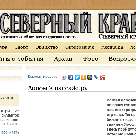
ура
Спорт
Общество
Образование
Медицина
Ис
аты и события
Архив
Фото
Вопрос-
Комментировать
Лицом к пассажиру
ь лет в
Вокзал Яросла
по праву счита
нашего города.
открыт 23
игрушка. Тепе
 скульптор
пачинский.
билетных касс,
 событию,
зданием Яросл
здесь пройдут
прочитать
которых можно