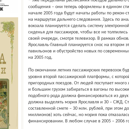
– Уже переделаны расписания поездов дальнего следования и пригородного
сообщения – они теперь оформлены в едином сти
начале 2005 года будут начаты работы по рекон-
на маршрутах дальнего следования. Здесь по ана
вокзала планируется сделать систему электронно
сиденья для пассажиров, чтобы все не толпились 
своей очереди, смотря телевизор. В рамках обно
Ярославль-Главный планируется снос на втором эт
павильонов и обустройство новых по современны
на 2005 год.
По окончании летних пассажирских перевозок будут начаты работы по поднятию
уровня второй пассажирской платформы, с которо
пригородных поездов. От людей поступает много 
и большим грузом забираться в вагоны по высок
подобного рода должна финансироваться из двух 
должна выделять мэрия Ярославля и 30 – СЖД. Ст
составленной смете – 30 млн. рублей, при этом д
миллионов) хоть сейчас, но мэрия пока отказалас
финансировании. В любом случае в 2005 – 2006 г