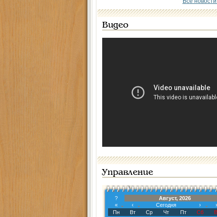
Все новости
Видео
Управление
?
Август, 2026
«
‹
Сегодня
›
Пн
Вт
Ср
Чт
Пт
Сб
В