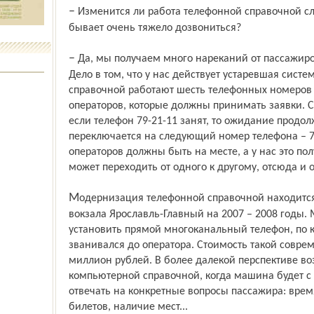
– Изменится ли работа телефонной справочной службы вокзала, до которой порой
бывает очень тяжело дозвониться?
– Да, мы получаем много нареканий от пассажиров по работе справочной службы.
Дело в том, что у нас действует устаревшая систем
справочной работают шесть телефонных номеров (7
операторов, которые должны принимать заявки. 
если телефон 79-21-11 занят, то ожидание продолж
переключается на следующий номер телефона – 79-
операторов должны быть на месте, а у нас это пол
может переходить от одного к другому, отсюда и
Модернизация телефонной справочной находится в перспективном плане развития
вокзала Ярославль-Главный на 2007 – 2008 годы
установить прямой многоканальный телефон, по к
званивался до оператора. Стоимость такой совре
миллион рублей. В более далекой перспективе в
компьютерной справочной, когда машина будет с
отвечать на конкретные вопросы пассажира: врем
билетов, наличие мест...