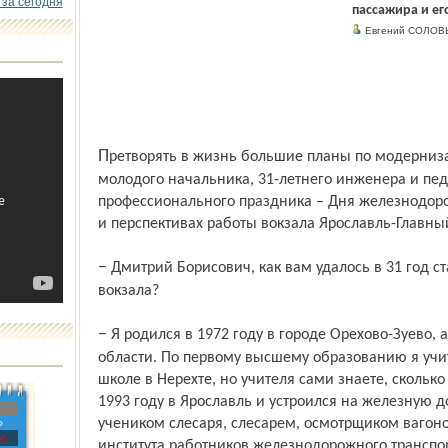
 за сегодня
пассажира и его
Евгений СОЛОВ
Претворять в жизнь большие планы по модернизации вокзала выпало на плечи
молодого начальника, 31-летнего инженера и пед
профессионального праздника – Дня железнодорож
и перспективах работы вокзала Ярославль-Главны
– Дмитрий Борисович, как вам удалось в 31 год стать начальником такого крупного
вокзала?
– Я родился в 1972 году в городе Орехово-Зуево, а всю юность провел в Костромской
области. По первому высшему образованию я учит
школе в Нерехте, но учителя сами знаете, сколько
1993 году в Ярославль и устроился на железную д
учеником слесаря, слесарем, осмотрщиком вагоно
»
с
института работников железнодорожного транспо