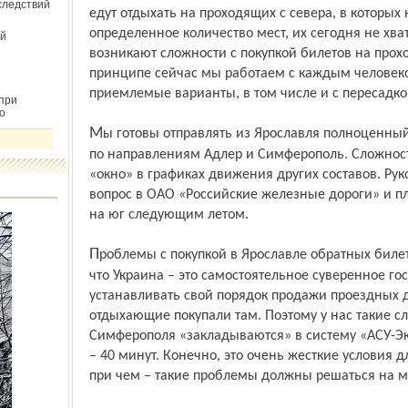
следствий
едут отдыхать на проходящих с севера, в которых
определенное количество мест, их сегодня не хва
й
возникают сложности с покупкой билетов на прох
принципе сейчас мы работаем с каждым человек
приемлемые варианты, в том числе и с пересадко
при
о
Мы готовы отправлять из Ярославля полноценный пассажирский поезд до 16 вагонов
по направлениям Адлер и Симферополь. Сложност
«окно» в графиках движения других составов. Ру
вопрос в ОАО «Российские железные дороги» и пл
на юг следующим летом.
Проблемы с покупкой в Ярославле обратных билетов из Симферополя связаны с тем,
что Украина – это самостоятельное суверенное гос
устанавливать свой порядок продажи проездных 
отдыхающие покупали там. Поэтому у нас такие с
Симферополя «закладываются» в систему «АСУ-Экс
– 40 минут. Конечно, это очень жесткие условия д
при чем – такие проблемы должны решаться на м