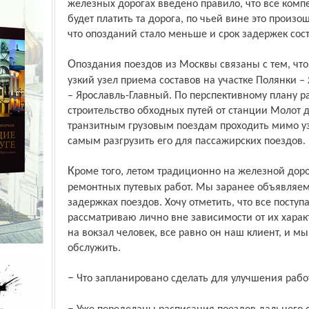
железных дорогах введено правило, что все ком
будет платить та дорога, по чьей вине это произо
что опозданий стало меньше и срок задержек сос
Опоздания поездов из Москвы связаны с тем, что в Ярославле существует очень
узкий узел приема составов на участке Полянки –
– Ярославль-Главный. По перспективному плану 
строительство обходных путей от станции Молот д
транзитным грузовым поездам проходить мимо узк
самым разгрузить его для пассажирских поездов.
Кроме того, летом традиционно на железной дороге выполняется основной объем
ремонтных путевых работ. Мы заранее объявляе
задержках поездов. Хочу отметить, что все посту
рассматриваю лично вне зависимости от их хара
на вокзал человек, все равно он наш клиент, и м
обслужить.
– Что запланировано сделать для улучшения рабо