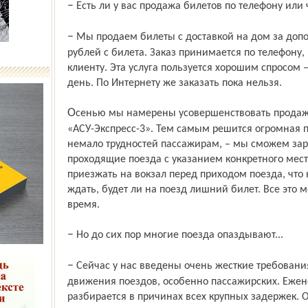
– Есть ли у вас продажа билетов по телефону или
– Мы продаем билеты с доставкой на дом за дополнительную плату в размере 50
рублей с билета. Заказ принимается по телефону,
клиенту. Эта услуга пользуется хорошим спросом –
день. По Интернету же заказать пока нельзя.
Осенью мы намерены усовершенствовать продажу билетов, внедрив новую систему
«АСУ-Экспресс-3». Тем самым решится огромная п
немало трудностей пассажирам, – мы сможем зар
проходящие поезда с указанием конкретного мест
приезжать на вокзал перед приходом поезда, что
ждать, будет ли на поезд лишний билет. Все это 
время.
– Но до сих пор многие поезда опаздывают...
– Сейчас у нас введены очень жесткие требования по соблюдению графика
движения поездов, особенно пассажирских. Еже
разбирается в причинах всех крупных задержек. 