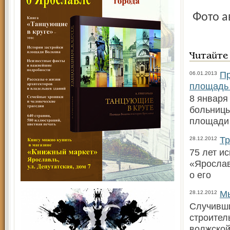
Фото 
Читайте
Пр
06.01.2013
площадь
8 января
больницы
площади
Тр
28.12.2012
75 лет и
«Ярослав
о его
Мы
28.12.2012
Случивши
строител
волжской