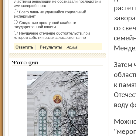
участники революций не осознавали последствий
ими совершённого
растет
Всего лишь не удавшийся социальный
эксперимент
завор
Следствие преступной слабости
государственной власти
со све
Неудачное стечение обстоятельств, при
семейн
котором события развивались спонтанно
Менде
Архив
Фото дня
Затем чисто ярославская традиция: проехать по
област
к памя
Отечес
воду ф
Можно перечислять и перечислять те неписанные
"мероп