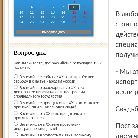
1
2
3
4
5
6
7
8
9
10
11
12
13
14
15
16
В любом случае, считает М. И. Фролова, эту проблему
17
18
19
20
21
22
23
24
25
26
27
28
29
30
стоит 
31
Выберите дату
действ
специа
Вопрос дня
получи
Как Вы считаете, две российские революции 1917
года - это
- Мы отработаем технологию. Жители увидят, что это не
Величайшее событие ХХ века, принёсшее
испорт
свободу и счастье народам России
Величайшее разочарование ХХ века,
вести 
доказавшее невозможность построения
справедливого государства
Величайшее преступление ХХ века, ставшее
причиной гибели миллионов людей
Свадьб
Величайшее в ХХ веке предательство
правящего класса
Величайшая в ХХ веке провокация
Пост закончился. Началась пора венчаний. С каждым
иностранных спецслужб
днем ч
Величайшая глупость ХХ века, поскольку