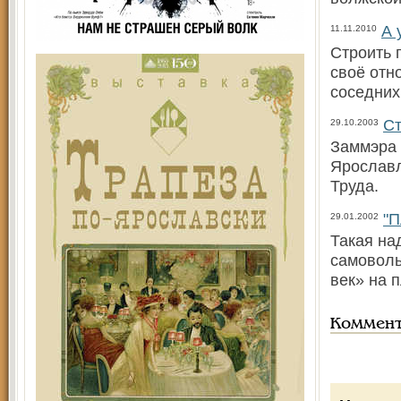
А 
11.11.2010
Строить 
своё отн
соседних
Ст
29.10.2003
Заммэра 
Ярославл
Труда.
"П
29.01.2002
Такая на
самоволь
век» на 
Коммен