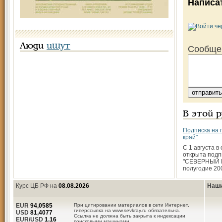
Написа
Люди
ищут
Сообще
В этой 
Подписка на 
край"
С 1 августа в
открыта подп
"СЕВЕРНЫЙ К
полугодие 200
Курс ЦБ РФ на
08.08.2026
Наши
EUR
94,0585
При цитировании материалов в сети Интернет,
гиперссылка на www.sevkray.ru обязательна.
USD
81,4077
Ссылка не должна быть закрыта к индексации
EUR/USD
1.16
поисковыми машинами.