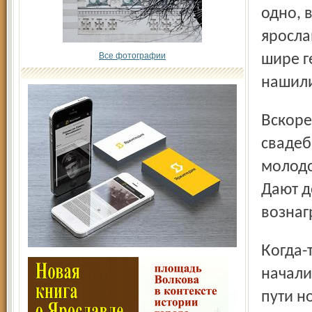
одно, 
яросла
Все фотографии
шире г
нашил
Вскоре у Демидовского сквера появилось еще одно
свадеб
молодо
Дают д
вознаг
Когда-то в почете были свадебные генералы. Ярославцы
начали
пути н