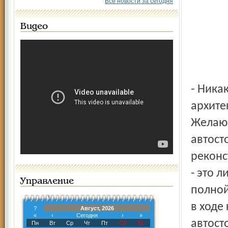
Все новости за сегодня
Видео
- Никаких документов об этом в главном управлении
архитек
Желающ
автост
реконс
- это 
Управление
полной
в ходе
?
Август, 2026
«
‹
Сегодня
›
»
автост
Пн
Вт
Ср
Чт
Пт
Сб
Вс