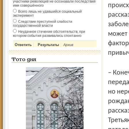
участники революций не осознавали последствий
происх
ими совершённого
Всего лишь не удавшийся социальный
расска
эксперимент
Следствие преступной слабости
заболе
государственной власти
Неудачное стечение обстоятельств, при
может 
котором события развивались спонтанно
фактор
Архив
привыч
Фото дня
– Коне
переда
но нер
рождаю
расска
Третья