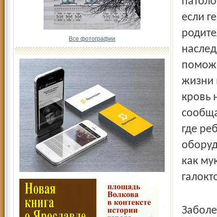
патоло
если г
родите
Все фотографии
наслед
поможе
жизни 
кровь 
сообща
где ре
оборуд
как му
галокт
Заболе