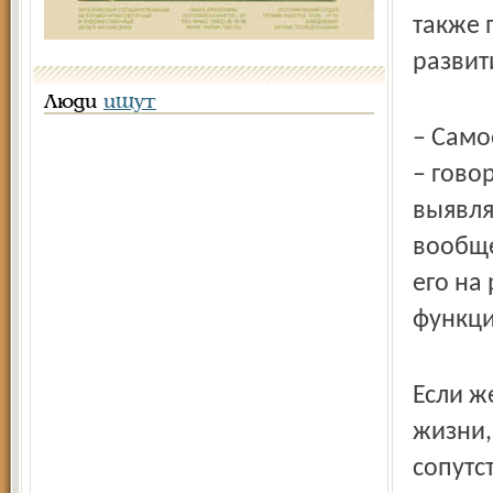
также 
развит
Люди
ищут
– Само
– гово
выявля
вообще
его на
функци
Если ж
жизни,
сопутс