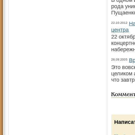
В одном 
рода уни
Пущаенко
На
22.10.2012
центра
22 октяб
концертн
набережн
Вр
28.09.2005
Это вовс
целиком 
что завт
Коммен
Написа