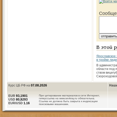
Сообще
В этой 
Ярославское
в тройке лид
В администра
области под 
ством вице­гу
Скороходовой
Курс ЦБ РФ на
07.08.2026
Наши
EUR
93,1901
При цитировании материалов в сети Интернет,
гиперссылка на www.sevkray.ru обязательна.
USD
80,9293
Ссылка не должна быть закрыта к индексации
EUR/USD
1.16
поисковыми машинами.