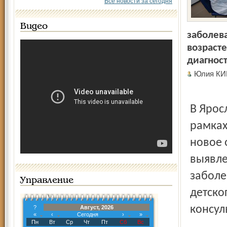
Все новости за сегодня
Видео
заболев
возраст
диагнос
Юлия КИ
В Ярос
рамках
новое 
выявле
заболе
Управление
детско
консул
?
Август, 2026
«
‹
Сегодня
›
»
Пн
Вт
Ср
Чт
Пт
Сб
Вс