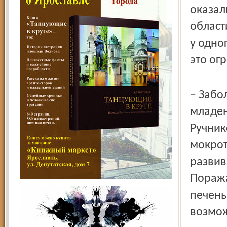
оказал
област
у одно
это ог
– Забо
младен
Ручник
мокрот
развив
Поража
печень
возмож