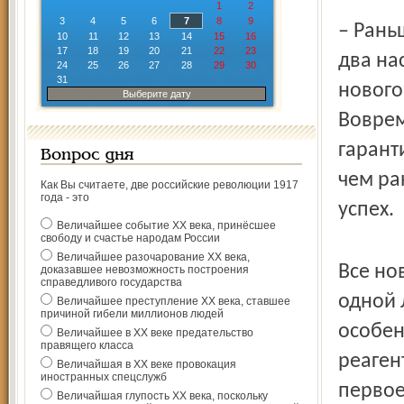
1
2
3
4
5
6
7
8
9
– Рань
10
11
12
13
14
15
16
17
18
19
20
21
22
23
два на
24
25
26
27
28
29
30
31
нового
Выберите дату
Воврем
гарант
Вопрос дня
чем ра
Как Вы считаете, две российские революции 1917
года - это
успех.
Величайшее событие ХХ века, принёсшее
свободу и счастье народам России
Величайшее разочарование ХХ века,
Все но
доказавшее невозможность построения
справедливого государства
одной 
Величайшее преступление ХХ века, ставшее
причиной гибели миллионов людей
особен
Величайшее в ХХ веке предательство
правящего класса
реаген
Величайшая в ХХ веке провокация
иностранных спецслужб
первое
Величайшая глупость ХХ века, поскольку