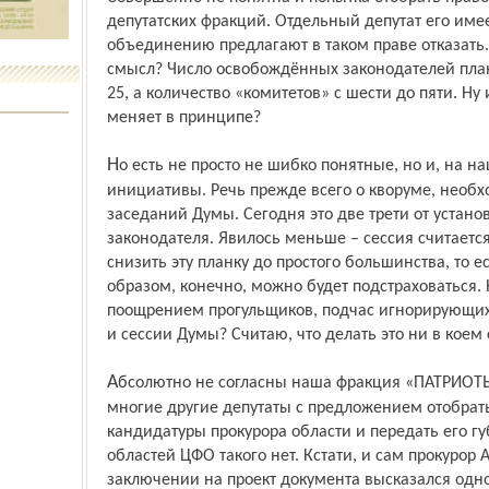
депутатских фракций. Отдельный депутат его имее
объединению предлагают в таком праве отказать. 
смысл? Число освобождённых законодателей план
25, а количество «комитетов» с шести до пяти. Ну 
меняет в принципе?
Но есть не просто не шибко понятные, но и, на наш взгляд, весьма опасные
инициативы. Речь прежде всего о кворуме, необ
заседаний Думы. Сегодня это две трети от устано
законодателя. Явилось меньше – сессия считается
снизить эту планку до простого большинства, то е
образом, конечно, можно будет подстраховаться.
поощрением прогульщиков, подчас игнорирующих 
и сессии Думы? Считаю, что делать это ни в коем 
Абсолютно не согласны наша фракция «ПАТРИОТЫ РОССИИ» и, насколько я знаю,
многие другие депутаты с предложением отобрать
кандидатуры прокурора области и передать его гу
областей ЦФО такого нет. Кстати, и сам прокурор
заключении на проект документа высказался одн