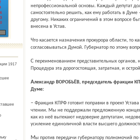
2
непрофессиональной основы. Каждый депутат до
9
самостоятельно решить, как ему работать в Думе 
6
3
другому. Никаких ограничений в этом вопросе бы
0
внесена в Устав.
Что касается назначения прокурора области, то кандидатура его обязательно должна
согласовываться Думой. Губернатор по этому вопр
С переименованием представительных органов, наверное, следует повременить.
юции 1917
Процедура эта дорогостоящая, затратная, и остро
ёсшее
Александр ВОРОБЬЁВ, председатель фракции КПРФ в Ярославской областной
Думе:
– Фракция КПРФ готовит поправки в проект Устава области, принятый в первом
ставшее
чтении. Мы не поддержали предложенную концеп
о
как из неё вытекают недоверие депутатам, недо
усиление единоличной власти высшего должностн
Мы против передачи губернатору полномочий по согласованию кандидатуры на
льку