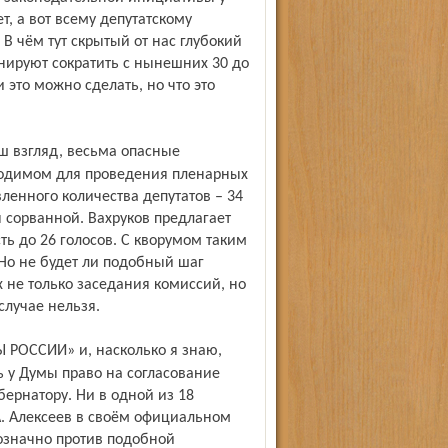
т, а вот всему депутатскому
В чём тут скрытый от нас глубокий
ируют сократить с нынешних 30 до
и это можно сделать, но что это
ходимом для проведения пленарных
вленного количества депутатов – 34
 сорванной. Вахруков предлагает
сть до 26 голосов. С кворумом таким
 Но не будет ли подобный шаг
не только заседания комиссий, но
случае нельзя.
 у Думы право на согласование
бернатору. Ни в одной из 18
 А. Алексеев в своём официальном
означно против подобной