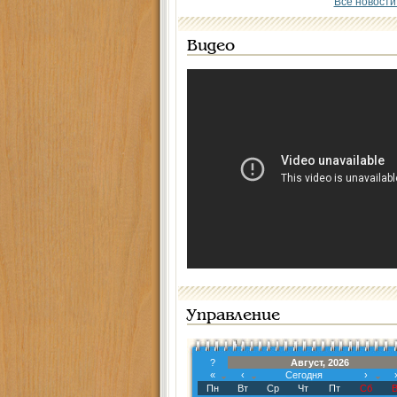
Все новости
Видео
Управление
?
Август, 2026
«
‹
Сегодня
›
Пн
Вт
Ср
Чт
Пт
Сб
В