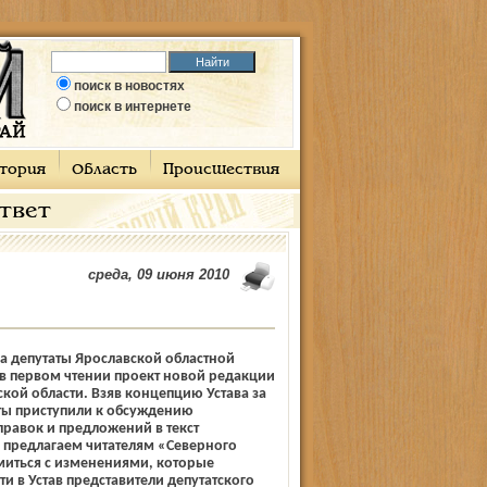
поиск в новостях
поиск в интернете
тория
Область
Происшествия
ответ
среда, 09 июня 2010
да депутаты Ярославской областной
в первом чтении проект новой редакции
ской области. Взяв концепцию Устава за
ты приступили к обсуждению
равок и предложений в текст
 предлагаем читателям «Северного
миться с изменениями, которые
и в Устав представители депутатского