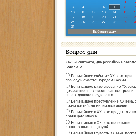
1
3
4
5
6
7
8
10
11
12
13
14
15
1
17
18
19
20
21
22
2
24
25
26
27
28
29
3
31
Выберите дату
Вопрос дня
Как Вы считаете, две российские револ
года - это
Величайшее событие ХХ века, прин
свободу и счастье народам России
Величайшее разочарование ХХ века,
доказавшее невозможность построения
справедливого государства
Величайшее преступление ХХ века, 
причиной гибели миллионов людей
Величайшее в ХХ веке предательств
правящего класса
Величайшая в ХХ веке провокация
иностранных спецслужб
Величайшая глупость ХХ века, поско