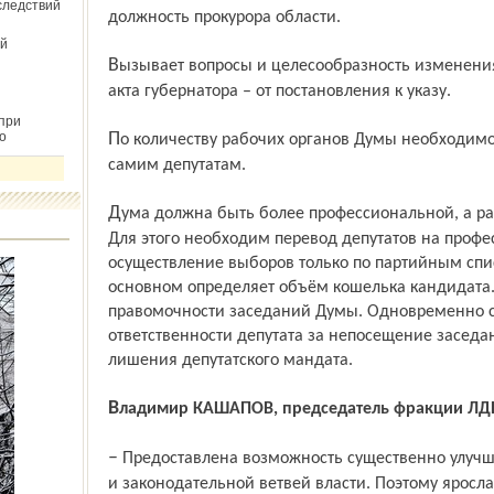
следствий
должность прокурора области.
й
Вызывает вопросы и целесообразность изменения формы нормативного правового
акта губернатора – от постановления к указу.
при
о
По количеству рабочих органов Думы необходимо дать возможность определяться
самим депутатам.
Дума должна быть более профессиональной, а работа депутатов более качественной.
Для этого необходим перевод депутатов на проф
осуществление выборов только по партийным спи
основном определяет объём кошелька кандидата
правомочности заседаний Думы. Одновременно 
ответственности депутата за непосещение заседа
лишения депутатского мандата.
Владимир КАШАПОВ, председатель фракции ЛД
– Предоставлена возможность существенно улучшить работу как исполнительной, так
и законодательной ветвей власти. Поэтому ярос