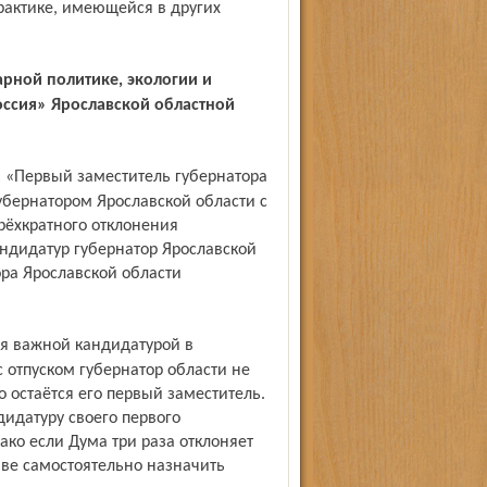
практике, имеющейся в других
ссия» Ярославской областной
убернатором Ярославской области с
рёхкратного отклонения
ндидатур губернатор Ярославской
ора Ярославской области
с отпуском губернатор области не
о остаётся его первый заместитель.
дидатуру своего первого
ако если Дума три раза отклоняет
аве самостоятельно назначить