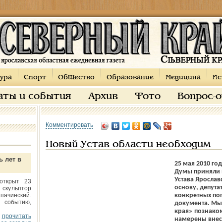
ура
Спорт
Общество
Образование
Медицина
Ис
аты и события
Архив
Фото
Вопрос-
Комментировать
Новый Устав области необходим
ь лет в
25 мая 2010 го
Думы приняли 
Устава Ярослав
открыт 23
основу, депута
 скульптор
пачинский.
конкретных поп
 событию,
документа. Мы
края» познако
прочитать
намерены внест