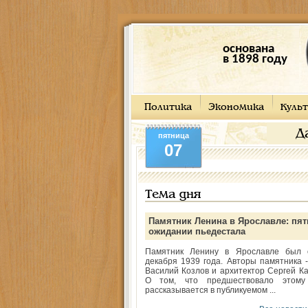
основана
в 1898 году
Политика
Экономика
Культ
Д
пятница
07
Тема дня
Памятник Ленина в Ярославле: пят
ожидании пьедестала
Памятник Ленину в Ярославле был 
декабря 1939 года. Авторы памятника -
Василий Козлов и архитектор Сергей Ка
О том, что предшествовало этому
рассказывается в публикуемом ...