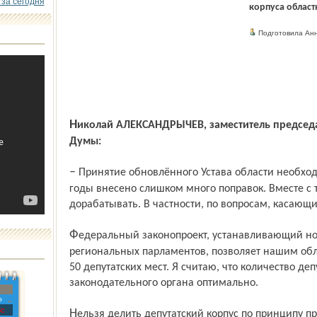
 за сегодня
корпуса облас
Подготовила Ан
Николай АЛЕКСАНДРЫЧЕВ, заместитель председателя Ярославской областной
Думы:
– Принятие обновлённого Устава области необходимо. В этот документ за последние
годы внесено слишком много поправок. Вместе с 
дорабатывать. В частности, по вопросам, касаю
Федеральный законопроект, устанавливающий новый порядок численности
региональных парламентов, позволяет нашим об
50 депутатских мест. Я считаю, что количество деп
законодательного органа оптимально.
»
с
Нельзя делить депутатский корпус по принципу профессио­нальной и