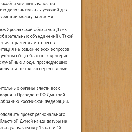
способна улучшить качество
анию дополнительных условий для
куренции между партиями.
избирательных объединений). Такой
рения отражения интересов
нтация на решение всех вопросов,
с учётом общеобластных критериев
т случайные люди, преследующие
депутата не только перед своими
оворил и Президент РФ Дмитрий
собранию Российской Федерации.
областной Думой кандидатуры на
тствует как пункту 1 статьи 13