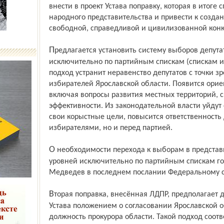
внести в проект Устава поправку, которая в итоге 
народного представительства и привести к созд
свободной, справедливой и цивилизованной кон
Предлагается установить систему выборов депутатов Ярославской областной Думы
исключительно по партийным спискам (спискам 
подход устранит неравенство депутатов с точки з
избирателей Ярославской области. Появится орие
включая вопросы развития местных территорий, 
эффективности. Из законодательной власти уйду
свои корыстные цели, повысится ответственность 
избирателями, но и перед партией.
О необходимости перехода к выборам в представительные органы власти всех
уровней исключительно по партийным спискам г
Медведев в последнем послании Федеральному 
Вторая поправка, внесённая ЛДПР, предполагает дополнить проект регионального
Устава положением о согласовании Ярославской 
должность прокурора области. Такой подход соотве