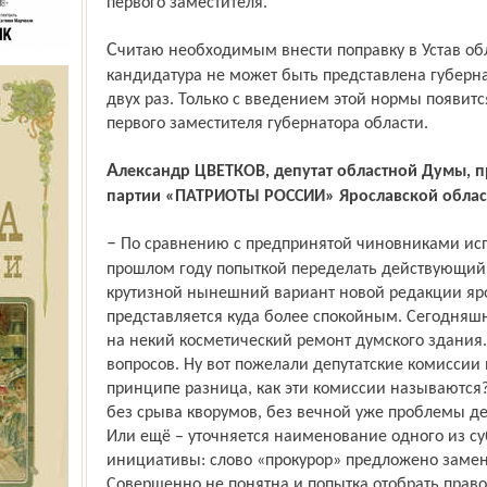
первого заместителя.
Считаю необходимым внести поправку в Устав области и прописать, что одна и та же
кандидатура не может быть представлена губерн
двух раз. Только с введением этой нормы появит
первого заместителя губернатора области.
Александр ЦВЕТКОВ, депутат областной Думы, председатель депутатской фракции
партии «ПАТРИОТЫ РОССИИ» Ярославской облас
– По сравнению с предпринятой чиновниками исполнительной власти ещё в
прошлом году попыткой переделать действующий 
крутизной нынешний вариант новой редакции яр
представляется куда более спокойным. Сегодняш
на некий косметический ремонт думского здания
вопросов. Ну вот пожелали депутатские комиссии 
принципе разница, как эти комиссии называются
без срыва кворумов, без вечной уже проблемы де
Или ещё – уточняется наименование одного из с
инициативы: слово «прокурор» предложено замен
Совершенно не понятна и попытка отобрать прав