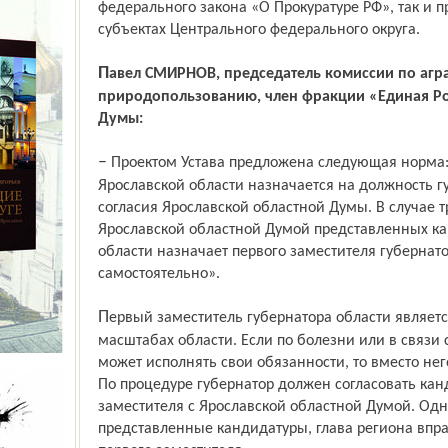
федерального закона «О Прокуратуре РФ», так и 
субъектах Центрального федерального округа.
Павел СМИРНОВ, председатель комиссии по аграрной политике, экологии и
природопользованию, член фракции «Единая Ро
Думы:
– Проектом Устава предложена следующая норма: «Первый заместитель губернатора
Ярославской области назначается на должность г
согласия Ярославской областной Думы. В случае т
Ярославской областной Думой представленных ка
области назначает первого заместителя губернат
самостоятельно».
Первый заместитель губернатора области является важной кандидатурой в
масштабах области. Если по болезни или в связи 
может исполнять свои обязанности, то вместо нег
По процедуре губернатор должен согласовать кан
заместителя с Ярославской областной Думой. Одн
представленные кандидатуры, глава региона впр