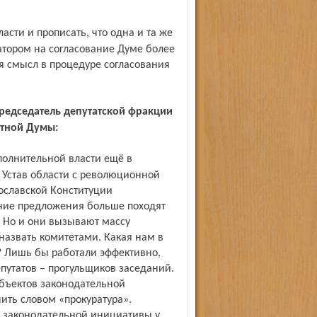
атором на согласование Думе более
ся смысл в процедуре согласования
тной Думы:
Устав области с революционной
ославской Конституции
ние предложения больше походят
. Но и они вызывают массу
назвать комитетами. Какая нам в
? Лишь бы работали эффективно,
путатов – прогульщиков заседаний.
убъектов законодательной
ить словом «прокуратура».
о законодательной инициативы у