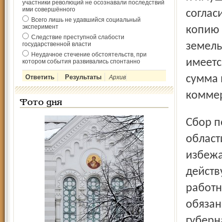
участники революций не осознавали последствий
ими совершённого
соглас
Всего лишь не удавшийся социальный
эксперимент
копию 
Следствие преступной слабости
государственной власти
земель
Неудачное стечение обстоятельств, при
имеетс
котором события развивались спонтанно
сумма 
Архив
коммер
Фото дня
Сбор подписей за кандидатов на пост главы Ярославской
област
избежа
действ
работн
обязан
губерн