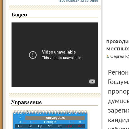
Все новости за сегодня
Видео
проходи
местных 
Сергей К
Региональный парламент отныне будет выбираться как
Госдум
пропор
думцев
Управление
зареги
?
Август, 2026
кандид
«
‹
Сегодня
›
»
Пн
Вт
Ср
Чт
Пт
Сб
Вс