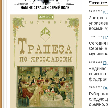
Читайте
КО
13.10.2012
Завтра в
управлен
восьми 
Пл
22.08.2012
Сегодня 
Сергей Б
муниципа
Пр
14.06.2012
«Единая 
списыват
федерал
Вы
05.04.2012
Губернат
следующи
обычно, 