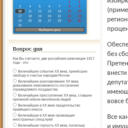
избирк
1
2
3
4
5
6
7
8
9
(приме
10
11
12
13
14
15
16
17
18
19
20
21
22
23
регион
24
25
26
27
28
29
30
31
процен
Выберите дату
Обеспеченным кандидатам, впрочем, можно обойтись и
Вопрос дня
без сб
Как Вы считаете, две российские революции 1917
Претен
года - это
Величайшее событие ХХ века, принёсшее
внести
свободу и счастье народам России
депута
Величайшее разочарование ХХ века,
доказавшее невозможность построения
справедливого государства
имеющи
Величайшее преступление ХХ века, ставшее
причиной гибели миллионов людей
вовсе 
Величайшее в ХХ веке предательство
правящего класса
Величайшая в ХХ веке провокация
Все кандидаты будут обязаны подать сведения о доходах
иностранных спецслужб
и имущ
Величайшая глупость ХХ века, поскольку