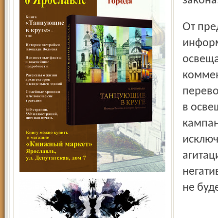
закона
От предвыборной агитации отделяется работа СМИ по
информ
освеща
коммен
перево
в осве
кампан
исключ
агитац
негати
не буд