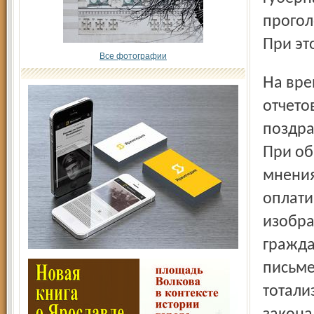
прогол
При эт
Все фотографии
На время выборов кандидатам запрещается публикация
отчето
поздра
При об
мнения
оплати
изобра
гражда
письме
тотали