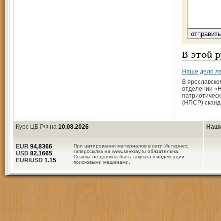
В этой 
Наше дело л
В ярославско
отделении «
патриотическ
(НПСР) сканд
Курс ЦБ РФ на
10.08.2026
Наши
EUR
94,8366
При цитировании материалов в сети Интернет,
гиперссылка на www.sevkray.ru обязательна.
USD
82,1665
Ссылка не должна быть закрыта к индексации
EUR/USD
1.15
поисковыми машинами.