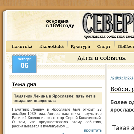
основана
в 1898 году
Политика
Экономика
Культура
Спорт
Общес
Даты и события
четверг
06
Комментиров
Тема дня
Бойся, 
Памятник Ленина в Ярославле: пять лет в
ожидании пьедестала
Более о
ярослав
Памятник Ленину в Ярославле был открыт 23
декабря 1939 года. Авторы памятника - скульптор
Василий Козлов и архитектор Сергей Капачинский.
О том, что предшествовало этому событию,
рассказывается в публикуемом ...
Такая астрономическая сумма была взыскана в ходе
прочитать