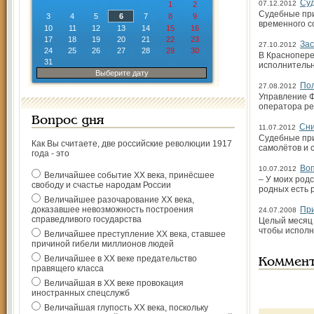
Суд
07.12.2012
1
2
Судебные при
3
4
5
6
7
8
9
временного с
10
11
12
13
14
15
16
17
18
19
20
21
22
23
Зас
27.10.2012
24
25
26
27
28
29
30
В Краснопере
31
исполнительн
Выберите дату
Пол
27.08.2012
Управление Ф
оператора ре
Вопрос дня
Сни
11.07.2012
Судебные при
Как Вы считаете, две российские революции 1917
самолётов и 
года - это
Воп
10.07.2012
Величайшее событие ХХ века, принёсшее
– У моих род
свободу и счастье народам России
родных есть р
Величайшее разочарование ХХ века,
доказавшее невозможность построения
При
24.07.2008
справедливого государства
Целый месяц 
чтобы исполн
Величайшее преступление ХХ века, ставшее
причиной гибели миллионов людей
Величайшее в ХХ веке предательство
Коммен
правящего класса
Величайшая в ХХ веке провокация
иностранных спецслужб
Величайшая глупость ХХ века, поскольку