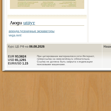
Люди
ищут
аренда гусеничные экскаваторы
vega.rent
Курс ЦБ РФ на
06.08.2026
Наши
EUR
93,5824
При цитировании материалов в сети Интернет,
гиперссылка на www.sevkray.ru обязательна.
USD
81,1291
Ссылка не должна быть закрыта к индексации
EUR/USD
1.15
поисковыми машинами.