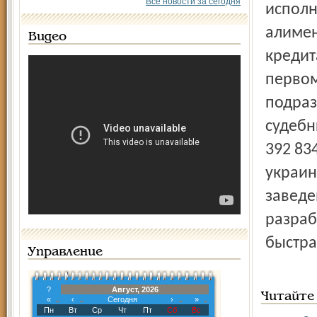
Все новости за сегодня
исполн
алимен
Видео
кредит
первом
подраз
судебн
392 83
украин
заведе
разраб
быстра
Управление
?
Август, 2026
Читайте
«
‹
Сегодня
›
»
Пн
Вт
Ср
Чт
Пт
Сб
Вс