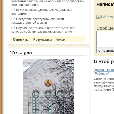
участники революций не осознавали последствий
Написа
ими совершённого
Всего лишь не удавшийся социальный
эксперимент
Следствие преступной слабости
государственной власти
Сообще
Неудачное стечение обстоятельств, при
котором события развивались спонтанно
Архив
Фото дня
В этой 
"Дизель" срав
"Рубином"
Сегодня сост
в полуфиналь
между тюменс
пензенским "