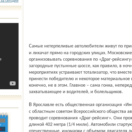
 за сегодня
Самые нетерпеливые автолюбители живут по принципу «от светофора сделать всех»
и лихачат прямо на городских улицах. Московски
организовывать соревнования по «Драг-рейсингу»
загородные пустынные шоссе, как правило, в ночн
мероприятиях устраивают тотализатор, что вмест
принести победителю и некоторое материальное 
конечно, не в этом. Главное – сама гонка, непер
захватывающее и водителей, и болельщиков.
В Ярославле есть общественная организация «Империя рейсинга», которая совместно
с областным советом Всероссийского общества ав
проводит соревнования «Драг-рейсинг». Они прох
длиной 402 метра (1/4 мили). Автомобили стартую
»
с
отечественные, иномарки с объемом двигателя д