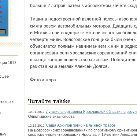
2
больше 2 литров, затем в абсолютном зачете сход
9
6
3
Тишина недостроенной взлетной полосы аэропорта «Левцово» в воскресенье была
0
смята ревом автомобильных моторов. Двадцать о
и Москвы при поддержке моторизованных болель
четверть мили. Вологодские гонщики были очень 
объясняется полным невниманием к ним в родной
организованности ярославских соревнований они
в конце концов первенство хозяевам. Победителе
юции 1917
раз стал наш земляк Алексей Долгов.
ёсшее
Фото автора.
Читайте также
ставшее
Лучшие спортсмены Ярославской области по резул
10.01.2013
о
Олимпийские виды спорта
Саша Архипов погиб на лыжной трассе
12.12.2012
На Всероссийских соревнованиях по спортивному ориентиро
льку
спортсмен-ориентировщик из Ярославля 19-летний Александ