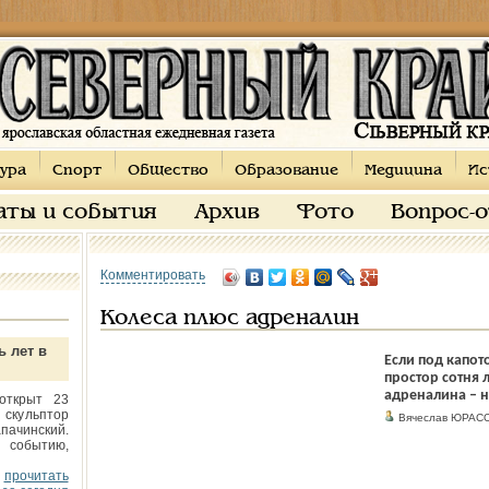
ура
Спорт
Общество
Образование
Медицина
Ис
аты и события
Архив
Фото
Вопрос-
Комментировать
Kолеса плюс адреналин
ь лет в
Если под капот
простор сотня 
адреналина – н
открыт 23
 скульптор
Вячеслав ЮРАС
пачинский.
 событию,
прочитать