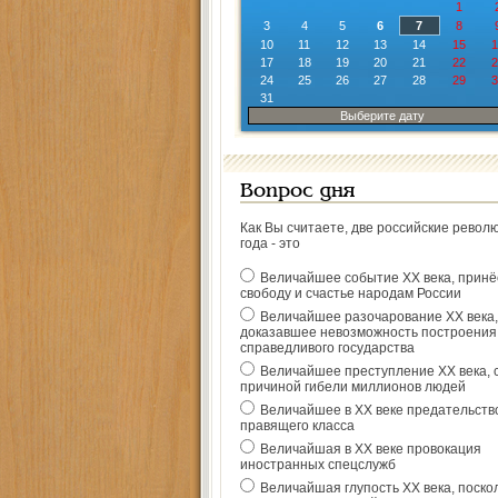
1
3
4
5
6
7
8
10
11
12
13
14
15
1
17
18
19
20
21
22
2
24
25
26
27
28
29
3
31
Выберите дату
Вопрос дня
Как Вы считаете, две российские револ
года - это
Величайшее событие ХХ века, прин
свободу и счастье народам России
Величайшее разочарование ХХ века,
доказавшее невозможность построения
справедливого государства
Величайшее преступление ХХ века, 
причиной гибели миллионов людей
Величайшее в ХХ веке предательств
правящего класса
Величайшая в ХХ веке провокация
иностранных спецслужб
Величайшая глупость ХХ века, поско