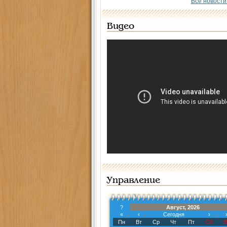
Все новости
Видео
Управление
?
Август, 2026
«
‹
Сегодня
›
Пн
Вт
Ср
Чт
Пт
Сб
В