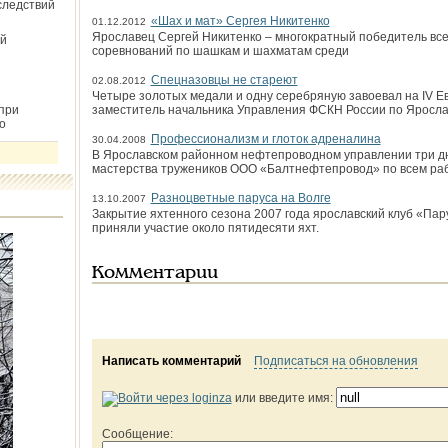
следствий
«Шах и мат» Сергея Никитенко
01.12.2012
Ярославец Сергей Никитенко – многократный победитель все
й
соревнований по шашкам и шахматам среди
Спецназовцы не стареют
02.08.2012
Четыре золотых медали и одну серебряную завоевал на IV Е
при
заместитель начальника Управления ФСКН России по Яросла
о
Профессионализм и глоток адреналина
30.04.2008
В Ярославском районном нефтепроводном управлении три д
мастерства тружеников ООО «Балтнефтепровод» по всем ра
Разноцветные паруса на Волге
13.10.2007
Закрытие яхтенного сезона 2007 года ярославский клуб «Пар
приняли участие около пятидесяти яхт.
Комментарии
Написать комментарий
Подписаться на обновления
или введите имя:
Сообщение: