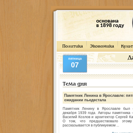
основана
в 1898 году
Политика
Экономика
Культ
Д
пятница
07
Тема дня
Памятник Ленина в Ярославле: пят
ожидании пьедестала
Памятник Ленину в Ярославле был 
декабря 1939 года. Авторы памятника -
Василий Козлов и архитектор Сергей Ка
О том, что предшествовало этому
рассказывается в публикуемом ...