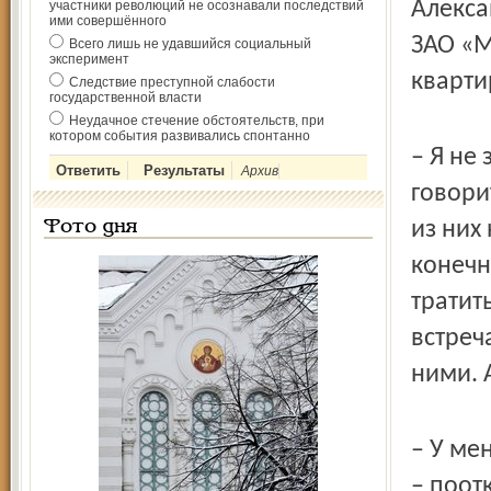
Алекса
участники революций не осознавали последствий
ими совершённого
ЗАО «М
Всего лишь не удавшийся социальный
эксперимент
кварти
Следствие преступной слабости
государственной власти
Неудачное стечение обстоятельств, при
котором события развивались спонтанно
– Я не
Архив
говори
из них 
Фото дня
конечн
тратит
встреч
ними. 
– У ме
– поот