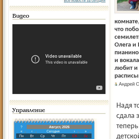
Все новости за сегодня
Видео
комнате,
что поб
семилет
Олега и
пианино
и вокала
любит и 
расписы
Андрей 
Надя т
Управление
сдала 
теперь 
?
Август, 2026
«
‹
Сегодня
›
»
дет­ск
Пн
Вт
Ср
Чт
Пт
Сб
Вс