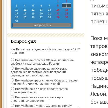
1
2
письме
3
4
5
6
7
8
9
10
11
12
13
14
15
16
пятерк
17
18
19
20
21
22
23
24
25
26
27
28
29
30
почетн
31
Выберите дату
Пока м
Вопрос дня
тепров
Как Вы считаете, две российские революции 1917
года - это
знаком
Величайшее событие ХХ века, принёсшее
четвер
свободу и счастье народам России
Величайшее разочарование ХХ века,
победи
доказавшее невозможность построения
справедливого государства
посвящ
Величайшее преступление ХХ века, ставшее
причиной гибели миллионов людей
Надино
Величайшее в ХХ веке предательство
правящего класса
Левой,
Величайшая в ХХ веке провокация
иностранных спецслужб
большо
Величайшая глупость ХХ века, поскольку