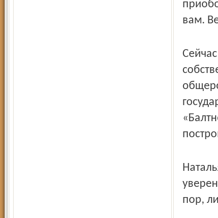
приобо
вам. В
Сейчас
собст­
общеро
госуда
«Балтн
постро
Наталь
уверены
пор, л