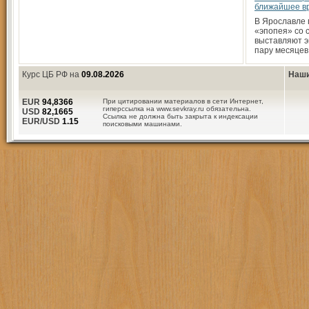
ближайшее в
В Ярославле
«эпопея» со 
выставляют э
пару месяцев
Курс ЦБ РФ на
09.08.2026
Наши
EUR
94,8366
При цитировании материалов в сети Интернет,
гиперссылка на www.sevkray.ru обязательна.
USD
82,1665
Ссылка не должна быть закрыта к индексации
EUR/USD
1.15
поисковыми машинами.