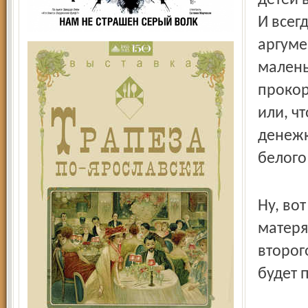
детей 
И всег
аргуме
малень
прокор
или, чт
денежк
белого
Ну, во
матеря
второг
будет 