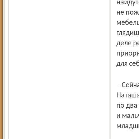
найдут
не пож
мебель
глядиш
деле р
приори
для се
– Сейч
Наташа
по два
и маль
младш