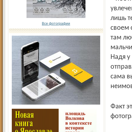
увлече
лишь т
Все фотографии
своем 
там лю
мальчи
Надя у
отправ
сама в
неимо
Факт э
фотогр