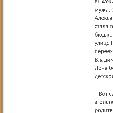
выхажи
мужа. 
Алекса
стала 
бюджет
улице 
переех
Владим
Лена б
детско
– Вот 
эгоистк
родите