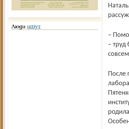
Наталь
рассуж
Люди
ищут
– Помо
– труд
совсем
После 
лабора
Пятенк
инстит
родила
Особен