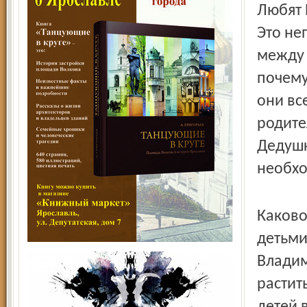
Любят 
Это не
между 
почему
они вс
родите
Дедушк
необхо
Каково
детьми
Владим
растит