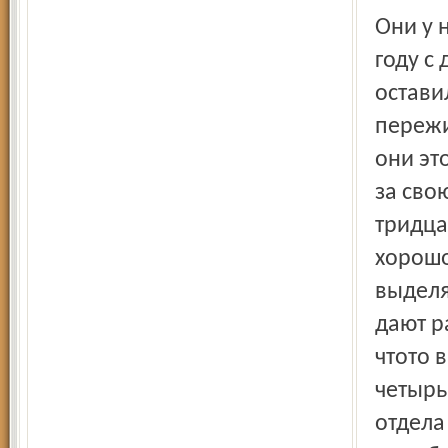
Они у 
году с
остави
пережи
они эт
за сво
тридца
хорошо
выделя
дают р
что­то
четырь
отдела