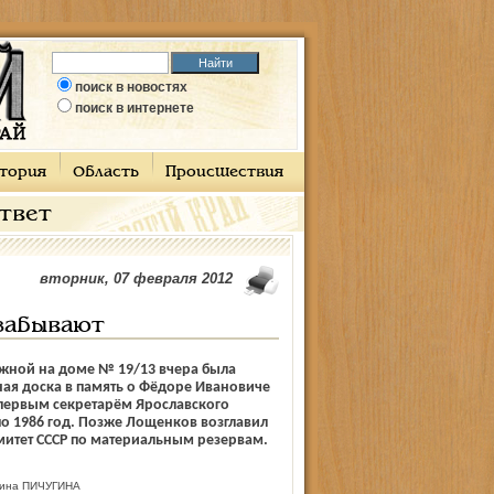
поиск в новостях
поиск в интернете
тория
Область
Происшествия
ответ
вторник, 07 февраля 2012
 забывают
жной на доме № 19/13 вчера была
ая доска в память о Фёдоре Ивановиче
первым секретарём Ярославского
по 1986 год. Позже Лощенков возглавил
митет СССР по материальным резервам.
ина ПИЧУГИНА