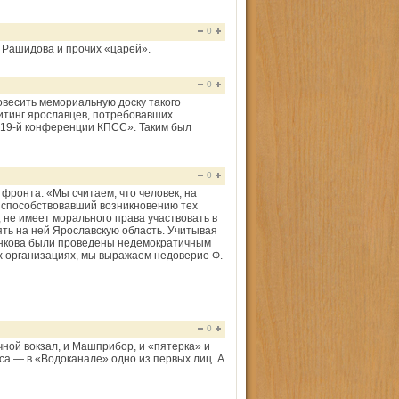
0
, Рашидова и прочих «царей».
0
повесить мемориальную доску такого
итинг ярославцев, потребовавших
 19-й конференции КПСС». Таким был
0
фронта: «Мы считаем, что человек, на
 способствовавший возникновению тех
 не имеет морального права участвовать в
ть на ней Ярославскую область. Учитывая
щенкова были проведены недемократичным
х организациях, мы выражаем недоверие Ф.
0
ечной вокзал, и Машприбор, и «пятерка» и
аса — в «Водоканале» одно из первых лиц. А