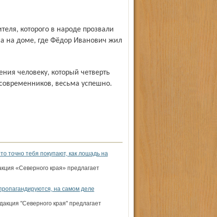
а на доме, где Фёдор Иванович жил
 современников, весьма успешно.
то точно тебя покупают, как лошадь на
акция «Северного края» предлагает
ропагандируются, на самом деле
дакция "Северного края" предлагает