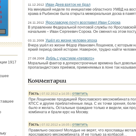
2
Иван Деев взяток не брал
11.12.2012
9
На минувшей неделе по инициативе областного УМВД на вост
6
храма в Рыбинске была открыта мемориальная доска в памят
3
0
Ярославскую почту возглавил Иван Сорока
24.11.2012
В управлении Федеральной почтовой службы по Ярославской 
начальник – Иван Сергеевич Сорока. Он сменил на этом пост
Ушёл из жизни человек-эпоха
03.11.2009
Вчера ушёл из жизни Фёдор Иванович Лощенков, с которым 
яркий период своей истории. Наверное, трудно найти человек
Дубль с участием «первого»
27.08.2008
юции 1917
Моральный фактор в доперестроечные времена был довольн
пропагандистских приёмов, применяемых в лоне так называе
ёсшее
Комментарии
Гость
ответить
| 07.02.2012 в 14:35 |
При Лощенкове продукцией Ярославского мясокомбината поль
ставшее
КПСС и другие приблатнённые лица. С их точки зрения, боле
было и желать. Остальные граждане только и видели, как пр
о
комбината и брали курс на Москву.
Гость
ответить
| 07.02.2012 в 16:05 |
Правильно сказано! Молодые не верят, что ярославцы мотали
льку
ярославского мясокомбината. И не только за колбасой…