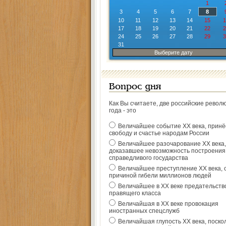
1
3
4
5
6
7
8
10
11
12
13
14
15
1
17
18
19
20
21
22
2
24
25
26
27
28
29
3
31
Выберите дату
Вопрос дня
Как Вы считаете, две российские револ
года - это
Величайшее событие ХХ века, прин
свободу и счастье народам России
Величайшее разочарование ХХ века,
доказавшее невозможность построения
справедливого государства
Величайшее преступление ХХ века, 
причиной гибели миллионов людей
Величайшее в ХХ веке предательств
правящего класса
Величайшая в ХХ веке провокация
иностранных спецслужб
Величайшая глупость ХХ века, поско