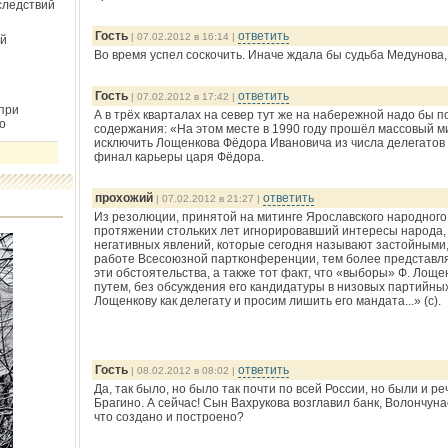
следствий
Гость
ответить
| 07.02.2012 в 16:14 |
й
Во время успел соскочить. Иначе ждала бы судьба Медунова
Гость
ответить
| 07.02.2012 в 17:42 |
при
А в трёх кварталах на север тут же на набережной надо бы 
о
содержания: «На этом месте в 1990 году прошёл массовый м
исключить Лощенкова Фёдора Ивановича из числа делегатов
финал карьеры царя Фёдора.
прохожий
ответить
| 07.02.2012 в 21:27 |
Из резолюции, принятой на митинге Ярославского народного 
протяжении стольких лет игнорировавший интересы народа,
негативных явлений, которые сегодня называют застойными,
работе Всесоюзной партконференции, тем более представля
эти обстоятельства, а также тот факт, что «выборы» Ф. Ло
путем, без обсуждения его кандидатуры в низовых партийны
Лощенкову как делегату и просим лишить его мандата...» (с).
Гость
ответить
| 08.02.2012 в 08:02 |
Да, так было, но было так почти по всей России, но были и р
Брагино. А сейчас! Сын Вахрукова возглавил банк, Волончун
что создано и построено?