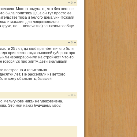
0
ославля. Можно подумать, что без него не
то была политика ЦК, а он тут просто её
оительстве тюза и белого дома уничтожили
елали магазин для лощенковского
 круче, но — непечатно) за тюзом вообще
0
ласти 25 лет, да ещё при нём, ничего бы и
 надо приплести сюда сыновей губернатора
ть или чернорабочими на стройках? Что-то
не говоря уж про элиту, дети вкалывали
что построено и капитально
есятки лет. Не расселяли из ветхого
 Хотя кому объяснять, бывшей
0
о Мельгунове никак не увековечена.
ва. Это мой наказ будущему мэру.