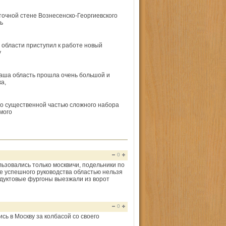
очной стене Вознесенско-Георгиевского
ь
области приступил к работе новый
у
наша область прошла очень большой и
а,
о существенной частью сложного набора
мого
0
зовались только москвичи, подельники по
е успешного руководства областью нельзя
одуктовые фургоны выезжали из ворот
0
сь в Москву за колбасой со своего