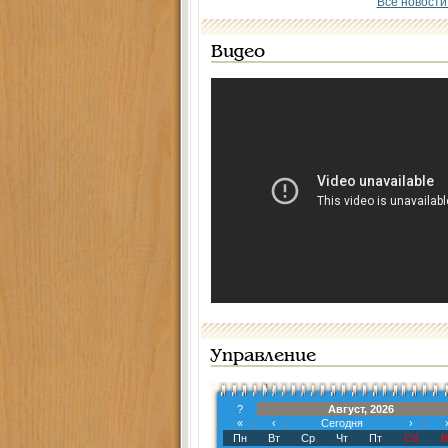
Все новости
Видео
Управление
?
Август, 2026
«
‹
Сегодня
›
Пн
Вт
Ср
Чт
Пт
Сб
В