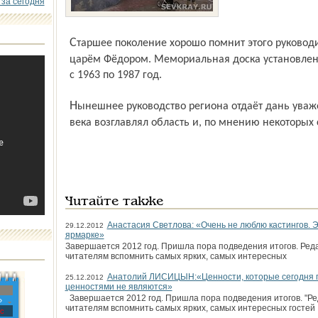
 за сегодня
Старшее поколение хорошо помнит этого руководителя, которого в народе прозвали
царём Фёдором. Мемориальная доска установлен
с 1963 по 1987 год.
Нынешнее руководство региона отдаёт дань уважения человеку, который четверть
века возглавлял область и, по мнению некоторых
Читайте также
Анастасия Светлова: «Очень не люблю кастингов. Э
29.12.2012
ярмарке»
Завершается 2012 год. Пришла пора подведения итогов. Ред
читателям вспомнить самых ярких, самых интересных
Анатолий ЛИСИЦЫН:«Ценности, которые сегодня п
25.12.2012
ценностями не являются»
Завершается 2012 год. Пришла пора подведения итогов. "Ре
»
читателям вспомнить самых ярких, самых интересных гостей
с