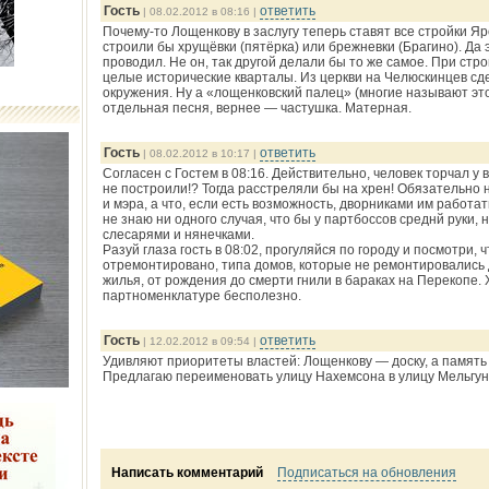
Гость
ответить
| 08.02.2012 в 08:16 |
Почему-то Лощенкову в заслугу теперь ставят все стройки Яр
строили бы хрущёвки (пятёрка) или брежневки (Брагино). Да э
проводил. Не он, так другой делали бы то же самое. При стр
целые исторические кварталы. Из церкви на Челюскинцев сд
окружения. Ну а «лощенковский палец» (многие называют это
отдельная песня, вернее — частушка. Матерная.
Гость
ответить
| 08.02.2012 в 10:17 |
Согласен с Гостем в 08:16. Действительно, человек торчал у в
не построили!? Тогда расстреляли бы на хрен! Обязательно
и мэра, а что, если есть возможность, дворниками им работа
не знаю ни одного случая, что бы у партбоссов среднй руки, 
слесарями и нянечками.
Разуй глаза гость в 08:02, прогуляйся по городу и посмотри, 
отремонтировано, типа домов, которые не ремонтировались д
жилья, от рождения до смерти гнили в бараках на Перекопе.
партноменклатуре бесполезно.
Гость
ответить
| 12.02.2012 в 09:54 |
Удивляют приоритеты властей: Лощенкову — доску, а память 
Предлагаю переименовать улицу Нахемсона в улицу Мельгуно
Написать комментарий
Подписаться на обновления