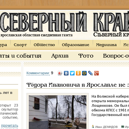
ура
Спорт
Общество
Образование
Медицина
Ис
аты и события
Архив
Фото
Вопрос-
9
Комментарии:
Фёдора Ивановича в Ярославле не
ь лет в
На Волжской набере
открыта мемориальн
открыт 23
Лощенкове. Он был 
 скульптор
обкома КПСС с 1961 
пачинский.
Государственный ко
 событию,
прочитать
Иван ДЕМИДОВ
Ир