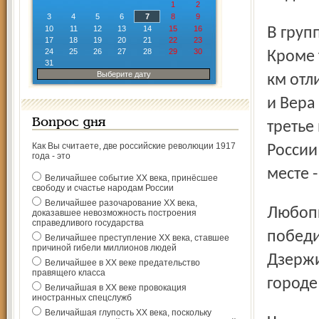
1
2
3
4
5
6
7
8
9
10
11
12
13
14
15
16
В групповой гонке на 60 кругов он финишировал третьим.
17
18
19
20
21
22
23
24
25
26
27
28
29
30
Кроме 
31
Выберите дату
км отл
и Вера
Вопрос дня
третье
Как Вы считаете, две российские революции 1917
России
года - это
месте 
Величайшее событие ХХ века, принёсшее
свободу и счастье народам России
Величайшее разочарование ХХ века,
Любопытно, что все ярославские велогонщики -
доказавшее невозможность построения
справедливого государства
победи
Величайшее преступление ХХ века, ставшее
причиной гибели миллионов людей
Дзержи
Величайшее в ХХ веке предательство
правящего класса
городе
Величайшая в ХХ веке провокация
иностранных спецслужб
Величайшая глупость ХХ века, поскольку