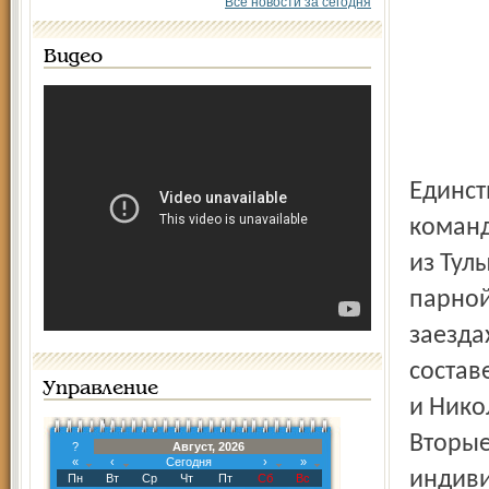
Все новости за сегодня
Видео
Единственную медаль первенства России ярославской
команд
из Тул
парной
заезда
состав
Управление
и Нико
Вторые
?
Август, 2026
«
‹
Сегодня
›
»
индиви
Пн
Вт
Ср
Чт
Пт
Сб
Вс