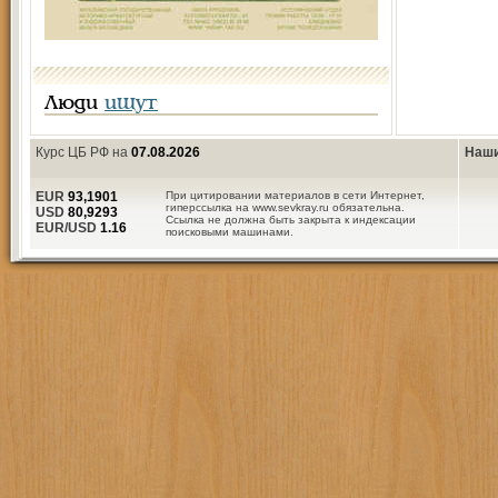
Люди
ищут
Курс ЦБ РФ на
07.08.2026
Наши
EUR
93,1901
При цитировании материалов в сети Интернет,
гиперссылка на www.sevkray.ru обязательна.
USD
80,9293
Ссылка не должна быть закрыта к индексации
EUR/USD
1.16
поисковыми машинами.