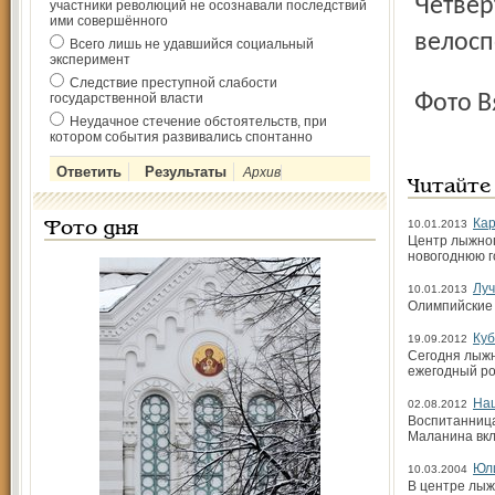
Четвертый, заключительный этап первенства России по
участники революций не осознавали последствий
ими совершённого
велосп
Всего лишь не удавшийся социальный
эксперимент
Следствие преступной слабости
государственной власти
Фото 
Неудачное стечение обстоятельств, при
котором события развивались спонтанно
Архив
Читайте
Кар
10.01.2013
Фото дня
Центр лыжног
новогоднюю г
Луч
10.01.2013
Олимпийские
Куб
19.09.2012
Сегодня лыжн
ежегодный ро
На
02.08.2012
Воспитанница
Маланина вкл
Юли
10.03.2004
В центре лыж