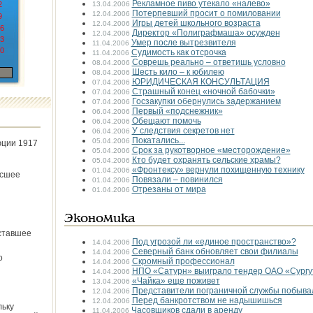
Рекламное пиво утекало «налево»
2
13.04.2006
Потерпевший просит о помиловании
12.04.2006
9
Игры детей школьного возраста
12.04.2006
6
Директор «Полиграфмаша» осужден
12.04.2006
3
Умер после вытрезвителя
11.04.2006
0
Судимость как отсрочка
11.04.2006
Соврешь реально – ответишь условно
08.04.2006
Шесть кило – к юбилею
08.04.2006
ЮРИДИЧЕСКАЯ КОНСУЛЬТАЦИЯ
07.04.2006
Страшный конец «ночной бабочки»
07.04.2006
Госзакупки обернулись задержанием
07.04.2006
Первый «подснежник»
06.04.2006
Обещают помочь
06.04.2006
У следствия секретов нет
06.04.2006
Покатались...
05.04.2006
юции 1917
Срок за рукотворное «месторождение»
05.04.2006
Кто будет охранять сельские храмы?
05.04.2006
«Фронтексу» вернули похищенную технику
01.04.2006
ёсшее
Повязали – повинился
01.04.2006
Отрезаны от мира
01.04.2006
Экономика
ставшее
Под угрозой ли «единое пространство»?
14.04.2006
Северный банк обновляет свои филиалы
14.04.2006
о
Скромный профессионал
14.04.2006
НПО «Сатурн» выиграло тендер ОАО «Сургу
14.04.2006
«Чайка» еще поживет
13.04.2006
Представители пограничной службы побыва
12.04.2006
Перед банкротством не надышишься
12.04.2006
льку
Часовщиков сдали в аренду
11.04.2006