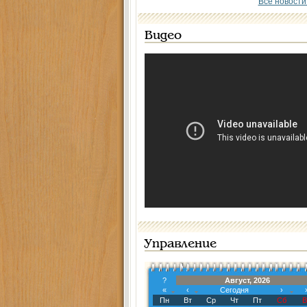
Все новости
Видео
Управление
?
Август, 2026
«
‹
Сегодня
›
Пн
Вт
Ср
Чт
Пт
Сб
В