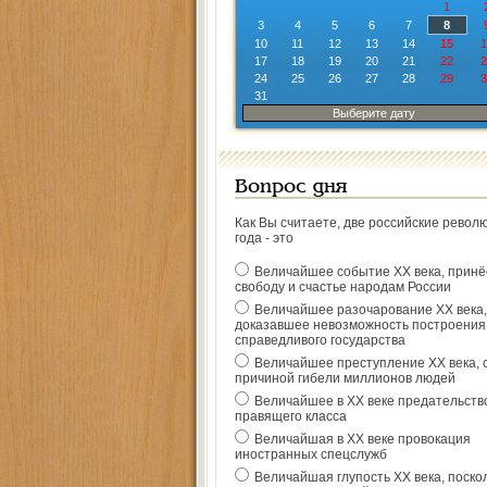
1
3
4
5
6
7
8
10
11
12
13
14
15
1
17
18
19
20
21
22
2
24
25
26
27
28
29
3
31
Выберите дату
Вопрос дня
Как Вы считаете, две российские револ
года - это
Величайшее событие ХХ века, прин
свободу и счастье народам России
Величайшее разочарование ХХ века,
доказавшее невозможность построения
справедливого государства
Величайшее преступление ХХ века, 
причиной гибели миллионов людей
Величайшее в ХХ веке предательств
правящего класса
Величайшая в ХХ веке провокация
иностранных спецслужб
Величайшая глупость ХХ века, поско