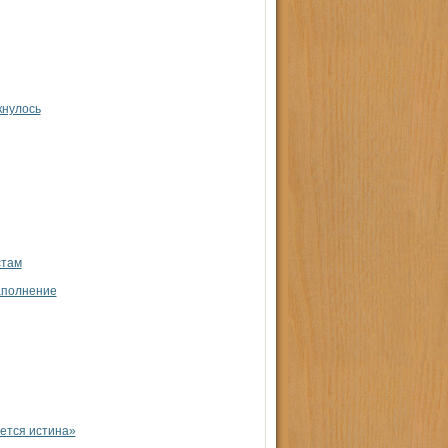
кнулось
стам
аполнение
ется истина»