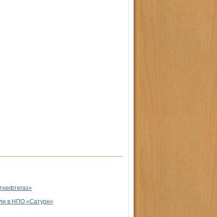
тнефтегаз»
ли в НПО «Сатурн»