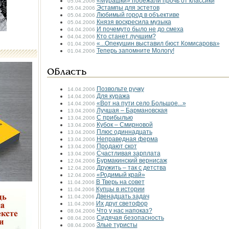
«Мурашки» побежали прочь от классики
05.04.2006
Эстампы для эстетов
05.04.2006
Любимый город в объективе
05.04.2006
Князя воскресила музыка
05.04.2006
И почему­то было не до смеха
04.04.2006
Кто станет лучшим?
04.04.2006
«...Опекушин выставил бюст Комисарова»
01.04.2006
Теперь запомните Мологу!
01.04.2006
Область
Позвольте ручку
14.04.2006
Для куража
14.04.2006
«Вот на пути село Большое...»
14.04.2006
Лучшая – Бармановская
13.04.2006
С прибылью
13.04.2006
Кубок – Смирновой
13.04.2006
Плюс одиннадцать
13.04.2006
Неправедная ферма
13.04.2006
Продают скот
13.04.2006
Счастливая зарплата
13.04.2006
Бурмакинский вернисаж
12.04.2006
Дружить – так с детства
12.04.2006
«Родимый край»
12.04.2006
В Тверь на совет
11.04.2006
Купцы в истории
11.04.2006
Двенадцать задач
11.04.2006
Их друг светофор
11.04.2006
Что у нас напоказ?
08.04.2006
Сидячая безопасность
08.04.2006
Злые туристы
08.04.2006