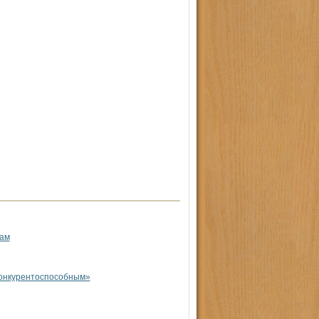
цам
онкурентоспособным»