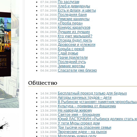
По заслугам
07.04.2006
Хлеб и дивиденды
07.04.2006
Есть и флаги, и цветы
07.04.2006
Последняя баня
07.04.2006
Римские каникулы
06.04.2006
«Проба пера»
06.04.2006
Конкурс карапузов
06.04.2006
Лучшие из лучших
06.04.2006
Кто учит малышей?
06.04.2006
Отсюда будут греть
05.04.2006
Дровосеки и углежоги
05.04.2006
Борьба с рекой
05.04.2006
Сдай ружье
04.04.2006
Грачи прилетели
04.04.2006
Последний путь
04.04.2006
Зимние жертвы
04.04.2006
Спасатели уже близко
04.04.2006
Общество
Бесплатный проезд только для бедных
14.04.2006
Авторы научных трудов – дети
14.04.2006
В Рыбинске установят памятник чернобыль
14.04.2006
Культура – прививка от фашизма
14.04.2006
Не навреди живому
13.04.2006
Святое имя – блокадник
13.04.2006
Юрий ЛАСТОЧКИН:«Рыбинск должен стать к
13.04.2006
У тети Музы сгорел дом
13.04.2006
Три тысячи на спасение семьи
13.04.2006
Творческие идеи – на рынок
13.04.2006
Молодежь нужна селу
13.04.2006