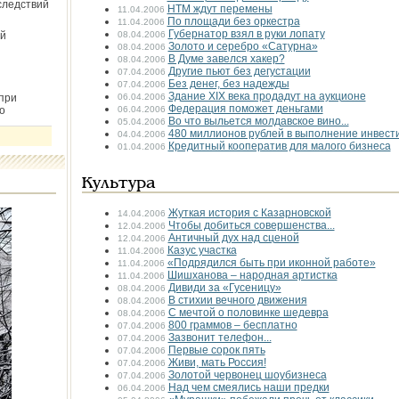
следствий
НТМ ждут перемены
11.04.2006
По площади без оркестра
11.04.2006
Губернатор взял в руки лопату
й
08.04.2006
Золото и серебро «Сатурна»
08.04.2006
В Думе завелся хакер?
08.04.2006
Другие пьют без дегустации
07.04.2006
Без денег, без надежды
07.04.2006
Здание XIX века продадут на аукционе
при
06.04.2006
Федерация поможет деньгами
о
06.04.2006
Во что выльется молдавское вино...
05.04.2006
480 миллионов рублей в выполнение инвес
04.04.2006
Кредитный кооператив для малого бизнеса
01.04.2006
Культура
Жуткая история с Казарновской
14.04.2006
Чтобы добиться совершенства...
12.04.2006
Античный дух над сценой
12.04.2006
Казус участка
11.04.2006
«Подрядился быть при иконной работе»
11.04.2006
Шишханова – народная артистка
11.04.2006
Дивиди за «Гусеницу»
08.04.2006
В стихии вечного движения
08.04.2006
С мечтой о половинке шедевра
08.04.2006
800 граммов – бесплатно
07.04.2006
Зазвонит телефон...
07.04.2006
Первые сорок пять
07.04.2006
Живи, мать Россия!
07.04.2006
Золотой червонец шоу­бизнеса
07.04.2006
Над чем смеялись наши предки
06.04.2006