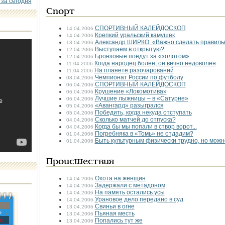
 за сегодня
Спорт
СПОРТИВНЫЙ КАЛЕЙДОСКОП
14.04.2006
Крепкий уральский камушек
14.04.2006
Александр ШИРКО: «Важно сделать правильн
13.04.2006
Выступаем в открытую?
12.04.2006
Бронзовые поедут за «золотом»
12.04.2006
Когда народец болен, он вечно недоволен
11.04.2006
На планете разочарований
11.04.2006
Чемпионат России по футболу
08.04.2006
СПОРТИВНЫЙ КАЛЕЙДОСКОП
06.04.2006
Крушение «Локомотива»
06.04.2006
Лучшие лыжницы – в «Сатурне»
06.04.2006
«Авангард» разыгрался
05.04.2006
Победить, когда некуда отступать
05.04.2006
Сколько матчей до отпуска?
04.04.2006
Когда бы мы попали в створ ворот...
04.04.2006
Погребняка в «Томь» не отдадим?
01.04.2006
Быть культурным физически трудно, но можн
01.04.2006
Происшествия
Охота на женщин
14.04.2006
Задержали с метадоном
14.04.2006
На память остались усы
14.04.2006
Урановое дело передано в суд
14.04.2006
Свиньи в огне
13.04.2006
»
Пьяная месть
13.04.2006
с
Попались тут же
13.04.2006