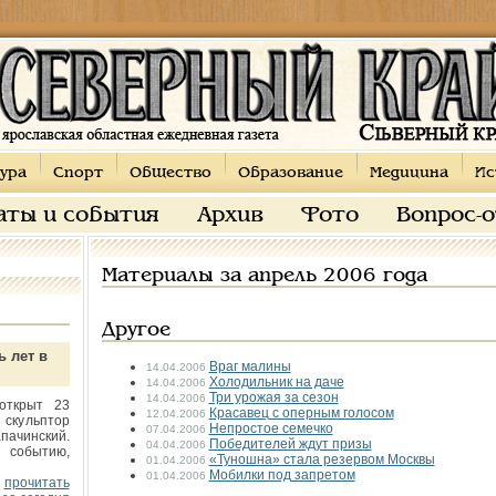
ура
Спорт
Общество
Образование
Медицина
Ис
аты и события
Архив
Фото
Вопрос-
Материалы за апрель 2006 года
Другое
ь лет в
Враг малины
14.04.2006
Холодильник на даче
14.04.2006
Три урожая за сезон
14.04.2006
открыт 23
Красавец с оперным голосом
12.04.2006
 скульптор
Непростое семечко
07.04.2006
пачинский.
Победителей ждут призы
04.04.2006
 событию,
«Туношна» стала резервом Москвы
01.04.2006
Мобилки под запретом
01.04.2006
прочитать