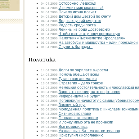
Осторожно, ледоход!
04.04.2006
И помнит мир спасенный
04.04.2006
Почему икона плачет
04.04.2006
Детский дом шестой по счету
04.04.2006
Лед, пахнущий смертью
04.04.2006
Радость среди поста
01.04.2006
Ленины из рода Достоевских
01.04.2006
Чтобы жить в эту пору прекрасную
01.04.2006
Памятник «Тысячелетие Ярославля»
01.04.2006
На автобусы и маршрутки – один проездной
01.04.2006
Служить бы рады...
01.04.2006
Политика
Долги по зарплате выросли
14.04.2006
Помочь обещают всем
14.04.2006
Тутаевская аномалия
14.04.2006
Стратегия – дело тонкое
13.04.2006
Немецкая обстоятельность и ярославский н
13.04.2006
Зарплаты низкие, зато нефть своя
08.04.2006
Референдума не будет
07.04.2006
Поговорили начистоту с самим губернаторо
07.04.2006
Замкнутый круг
06.04.2006
Молодежная политика с Николаем Тонковым
06.04.2006
Ситников во главе
06.04.2006
Генплан стал законом
06.04.2006
И ложку мимо рта не пронесли
06.04.2006
Все помирились
05.04.2006
Уважаешь себя – уважь ветеранов
05.04.2006
Приступил к исполнению
04.04.2006