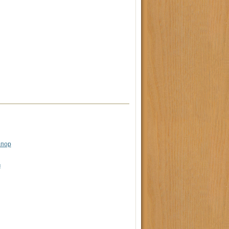
апор
м