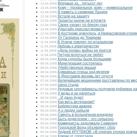
Впервые за... пятьсот лет
13.04.2006
Кому – профильное, кому – универсальное
13.04.2006
В память о схимнике Лазаре
12.04.2006
Встали на защиту
12.04.2006
Таланты нынче не в почете
12.04.2006
Своих узнает по блеску глаз
12.04.2006
Идштайн прислал кровати
12.04.2006
В Костроме аукнулось, в Некрасовском откли
12.04.2006
От Гагарина до Токарева
12.04.2006
В Угличе говорят по-итальянски
11.04.2006
Любовь к электричеству
11.04.2006
«Дочь полка» войны не боится
11.04.2006
Петухи колоться не любят
11.04.2006
Когда сугробы были большими
08.04.2006
Монетизация состоялась
08.04.2006
Убийственные крыши
08.04.2006
Бумажные птицы над музеем
08.04.2006
В Ярославле восемь лет спустя
08.04.2006
Величайшие мошенники расставлены по ме
07.04.2006
Цена стыда
07.04.2006
Родовые сертификаты получили рублевое н
07.04.2006
У воды и не напиться
07.04.2006
...И дано будет
06.04.2006
Как жить ветеранам?
06.04.2006
Библиотека важнее
06.04.2006
А о людях забыли
06.04.2006
Смерть в больничном коридоре
06.04.2006
Быть родителем – это серьезно
05.04.2006
Коммунисты задолжали Семигину
05.04.2006
Городской фонд объявляет сбор
05.04.2006
Андрей КРУТИКОВ: «В горячих спорах рожда
05.04.2006
Ключи от спортзала
05.04.2006