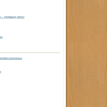
 – премьер-лига»
к»
 профессионалы»
н