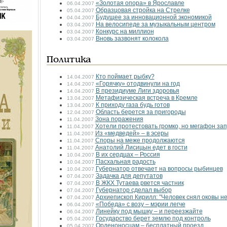
«Золотая опора» в Ярославле
06.04.2007
Образцовая стройка на Стрелке
05.04.2007
Будущее за инновационной экономикой
04.04.2007
На велосипеде за музыкальным центром
03.04.2007
Конкурс на миллион
03.04.2007
Вновь зазвонят колокола
03.04.2007
Политика
Кто поймает рыбку?
14.04.2007
«Горячку» отодвинули на год
14.04.2007
В президиуме Лиги здоровья
14.04.2007
Метафизическая встреча в Кремле
13.04.2007
К приходу газа будь готов
13.04.2007
Область берется за пригороды
12.04.2007
Зона поражения
11.04.2007
Хотели протестовать громко, но мегафон за
11.04.2007
Из «медведей» – в эсеры
11.04.2007
Споры на меже продолжаются
11.04.2007
Анатолий Лисицын едет в гости
11.04.2007
В их сердцах – Россия
10.04.2007
Пасхальная радость
10.04.2007
Губернатор отвечает на вопросы рыбинцев
10.04.2007
Задачка для депутатов
07.04.2007
В ЖКХ Тутаева рвется частник
07.04.2007
Губернатор сделал выбор
07.04.2007
Архиепископ Кирилл: "Человек снял оковы н
07.04.2007
«Победа» с возу – мэрии легче
06.04.2007
Линейку под мышку – и переезжайте
06.04.2007
Государство берет землю под контроль
05.04.2007
Орденоносцам – бесплатный проезд
05.04.2007