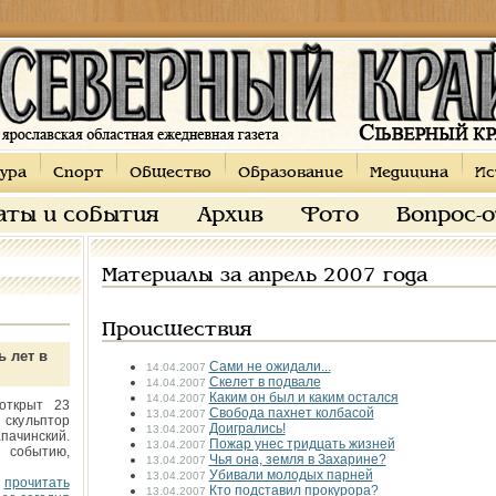
ура
Спорт
Общество
Образование
Медицина
Ис
аты и события
Архив
Фото
Вопрос-
Материалы за апрель 2007 года
Происшествия
ь лет в
Сами не ожидали...
14.04.2007
Скелет в подвале
14.04.2007
Каким он был и каким остался
14.04.2007
открыт 23
Свобода пахнет колбасой
13.04.2007
 скульптор
Доигрались!
13.04.2007
пачинский.
Пожар унес тридцать жизней
13.04.2007
 событию,
Чья она, земля в Захарине?
13.04.2007
Убивали молодых парней
13.04.2007
прочитать
Кто подставил прокурора?
13.04.2007