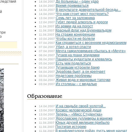
следствий
До больницы – один удар
14.04.2007
Время прививаться
14.04.2007
В результате доверительной беседы...
14.04.2007
й
Что нам стоит мост построить?
14.04.2007
Семь лет за заложника
13.04.2007
Губят людей алкоголь и дороги
12.04.2007
Из армии да на погост
11.04.2007
Красный флаг над Бухенвальдом
11.04.2007
при
На страже конкуренции
11.04.2007
о
Чтобы кости не болели
10.04.2007
Как справиться с весенним недомоганием
07.04.2007
Убил, а хотел спасти
07.04.2007
Мечта гавриловямцев сбылась в «Мечте»
07.04.2007
Тутаев на грани эпидемии
06.04.2007
Пациенты кудахтали и клевались
06.04.2007
Есть чем поделиться
05.04.2007
Тутаевцам устроили баню
04.04.2007
Зурабова бьют, а он крепчает
04.04.2007
Недетские проблемы
03.04.2007
Живая вода и махровые тапочки
03.04.2007
Из столицы – с медалью
03.04.2007
Образование
И на свадьбе своей золотой...
14.04.2007
Космос человеческой души
13.04.2007
Теперь – «Мисс Студентка»
13.04.2007
Ярославские гулливеры в манеже
12.04.2007
Юных друзей милиции прибыло
11.04.2007
Постигая историю
11.04.2007
В конфликтологи пойду, пусть меня научат
11.04.2007