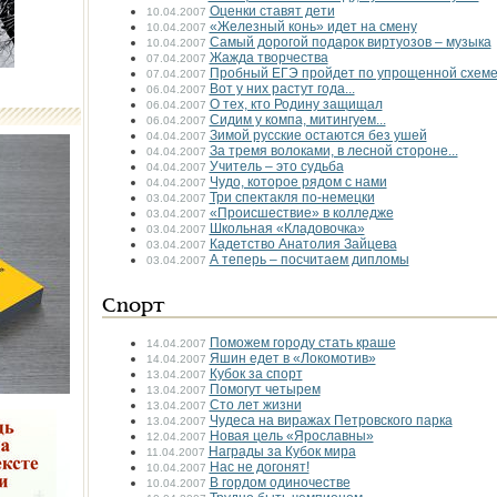
Оценки ставят дети
10.04.2007
«Железный конь» идет на смену
10.04.2007
Самый дорогой подарок виртуозов – музыка
10.04.2007
Жажда творчества
07.04.2007
Пробный ЕГЭ пройдет по упрощенной схем
07.04.2007
Вот у них растут года...
06.04.2007
О тех, кто Родину защищал
06.04.2007
Сидим у компа, митингуем...
06.04.2007
Зимой русские остаются без ушей
04.04.2007
За тремя волоками, в лесной стороне...
04.04.2007
Учитель – это судьба
04.04.2007
Чудо, которое рядом с нами
04.04.2007
Три спектакля по-немецки
03.04.2007
«Происшествие» в колледже
03.04.2007
Школьная «Кладовочка»
03.04.2007
Кадетство Анатолия Зайцева
03.04.2007
А теперь – посчитаем дипломы
03.04.2007
Спорт
Поможем городу стать краше
14.04.2007
Яшин едет в «Локомотив»
14.04.2007
Кубок за спорт
13.04.2007
Помогут четырем
13.04.2007
Сто лет жизни
13.04.2007
Чудеса на виражах Петровского парка
13.04.2007
Новая цель «Ярославны»
12.04.2007
Награды за Кубок мира
11.04.2007
Нас не догонят!
10.04.2007
В гордом одиночестве
10.04.2007