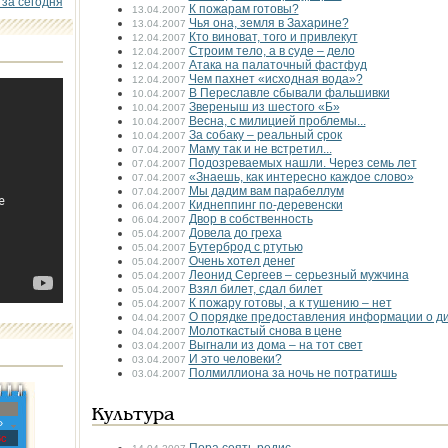
 за сегодня
К пожарам готовы?
13.04.2007
Чья она, земля в Захарине?
13.04.2007
Кто виноват, того и привлекут
12.04.2007
Строим тело, а в суде – дело
12.04.2007
Атака на палаточный фаст­фуд
12.04.2007
Чем пахнет «исходная вода»?
12.04.2007
В Переславле сбывали фальшивки
10.04.2007
Звереныш из шестого «Б»
10.04.2007
Весна, с милицией проблемы...
10.04.2007
За собаку – реальный срок
10.04.2007
Маму так и не встретил...
07.04.2007
Подозреваемых нашли. Через семь лет
07.04.2007
«Знаешь, как интересно каждое слово»
07.04.2007
Мы дадим вам парабеллум
07.04.2007
Киднеппинг по-деревенски
06.04.2007
Двор в собственность
06.04.2007
Довела до греха
05.04.2007
Бутерброд с ртутью
05.04.2007
Очень хотел денег
05.04.2007
Леонид Сергеев – серьезный мужчина
05.04.2007
Взял билет, сдал билет
05.04.2007
К пожару готовы, а к тушению – нет
05.04.2007
О порядке предоставления информации о д
04.04.2007
Молоткастый снова в цене
04.04.2007
Выгнали из дома – на тот свет
03.04.2007
И это человеки?
03.04.2007
Полмиллиона за ночь не потратишь
03.04.2007
Культура
»
с