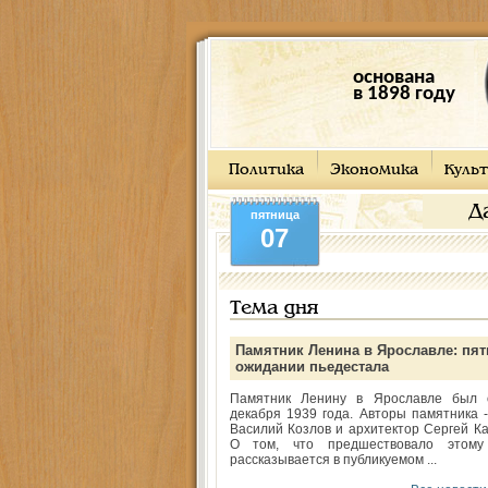
основана
в 1898 году
Политика
Экономика
Культ
Д
пятница
07
Тема дня
Памятник Ленина в Ярославле: пят
ожидании пьедестала
Памятник Ленину в Ярославле был 
декабря 1939 года. Авторы памятника -
Василий Козлов и архитектор Сергей Ка
О том, что предшествовало этому
рассказывается в публикуемом ...