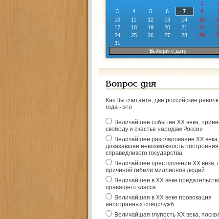
1
3
4
5
6
7
8
10
11
12
13
14
15
1
17
18
19
20
21
22
2
24
25
26
27
28
29
3
31
Выберите дату
Вопрос дня
Как Вы считаете, две российские револ
года - это
Величайшее событие ХХ века, прин
свободу и счастье народам России
Величайшее разочарование ХХ века,
доказавшее невозможность построения
справедливого государства
Величайшее преступление ХХ века, 
причиной гибели миллионов людей
Величайшее в ХХ веке предательств
правящего класса
Величайшая в ХХ веке провокация
иностранных спецслужб
Величайшая глупость ХХ века, поско