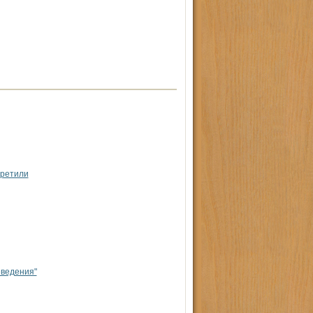
претили
еведения"