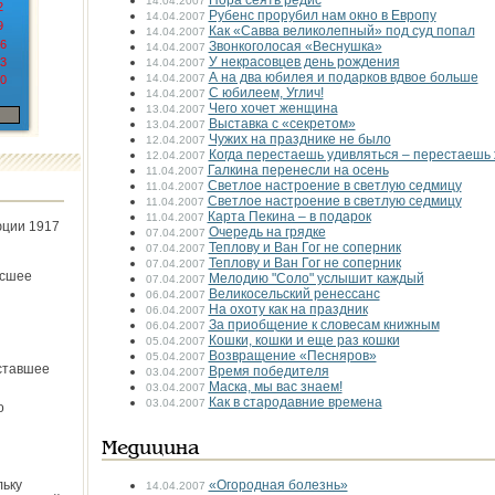
Пора сеять редис
14.04.2007
2
Рубенс прорубил нам окно в Европу
14.04.2007
9
Как «Савва великолепный» под суд попал
14.04.2007
6
Звонкоголосая «Веснушка»
14.04.2007
У некрасовцев день рождения
3
14.04.2007
А на два юбилея и подарков вдвое больше
14.04.2007
0
С юбилеем, Углич!
14.04.2007
Чего хочет женщина
13.04.2007
Выставка с «секретом»
13.04.2007
Чужих на празднике не было
12.04.2007
Когда перестаешь удивляться – перестаешь
12.04.2007
Галкина перенесли на осень
11.04.2007
Светлое настроение в светлую седмицу
11.04.2007
Светлое настроение в светлую седмицу
11.04.2007
Карта Пекина – в подарок
11.04.2007
юции 1917
Очередь на грядке
07.04.2007
Теплову и Ван Гог не соперник
07.04.2007
Теплову и Ван Гог не соперник
07.04.2007
ёсшее
Мелодию "Соло" услышит каждый
07.04.2007
Великосельский ренессанс
06.04.2007
На охоту как на праздник
06.04.2007
За приобщение к словесам книжным
06.04.2007
Кошки, кошки и еще раз кошки
05.04.2007
Возвращение «Песняров»
05.04.2007
ставшее
Время победителя
03.04.2007
Маска, мы вас знаем!
03.04.2007
Как в стародавние времена
03.04.2007
о
Медицина
льку
«Огородная болезнь»
14.04.2007