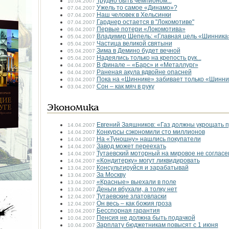
Трудно быть чемпионом...
10.04.2007
Ужель то самое «Динамо»?
07.04.2007
Наш человек в Хельсинки
07.04.2007
Гарднер остается в "Локомотиве"
07.04.2007
Первые потери «Локомотива»
06.04.2007
Владимир Шепель: «Главная цель «Шинника»
05.04.2007
Частица великой святыни
05.04.2007
Зима в Демино будет вечной
05.04.2007
Надеялись только на крепость рук...
05.04.2007
В финале – «Барс» и «Металлург»
04.04.2007
Раненая акула вдвойне опасней
04.04.2007
Пока на «Шиннике» забивает только «Шинни
03.04.2007
Сон – как мяч в руку
03.04.2007
Экономика
Евгений Заяшников: «Газ должны укрощать
14.04.2007
Конкурсы сэкономили сто миллионов
14.04.2007
На «Туношну» нашлись покупатели
14.04.2007
Завод может переехать
14.04.2007
Тутаевский моторный на мировое не согласе
14.04.2007
«Кондитерку» могут ликвидировать
14.04.2007
Консультируйся и зарабатывай
13.04.2007
За Москву
13.04.2007
«Красные» выехали в поле
13.04.2007
Деньги вбухали, а толку нет
13.04.2007
Тутаевские златовласки
12.04.2007
Он весь – как божия гроза
12.04.2007
Бесспорная гарантия
10.04.2007
Пенсия не должна быть подачкой
10.04.2007
Зарплату бюджетникам повысят с 1 июня
10.04.2007