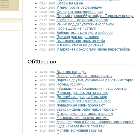
Споры на меже
05.04.2007
Угличу грозит референдум
05.04.2007
Фильтр от коррупционеров
05.04.2007
Первый троллейбус пойдет Торговым переу
05.04.2007
К юбилею – по новым дорогам
05.04.2007
Рынки под депутатским колпаком
04.04.2007
Гроб в Думу не пустили
04.04.2007
Библиотека в контексте выборов
03.04.2007
Пример для подражания
03.04.2007
Вызываем контроль на себя
03.04.2007
И в День смеха не до смеха
03.04.2007
У аграриев с экологами снова перестройка
03.04.2007
Общество
Высокие награды
14.04.2007
Площадь Волкова: только факты
14.04.2007
Дорогие друзья, уважаемые работники торго
14.04.2007
Почему горим?..
14.04.2007
«Зайцам» и дебоширам не поздоровится
14.04.2007
Реквизит разыскали на свалке
14.04.2007
Детский лагерь при больнице
14.04.2007
Область берет алкоголь на себя
14.04.2007
Лошадиные силы дорожают
14.04.2007
Завтра – День работников торговли
14.04.2007
Отгородился от старости веслом
14.04.2007
Как шахматист шахматистам...
14.04.2007
Мэри, Жордан и Берта – коллеги комиссара 
14.04.2007
Куда исчезла Книга почета?
14.04.2007
Могилы волковцев забыты
14.04.2007