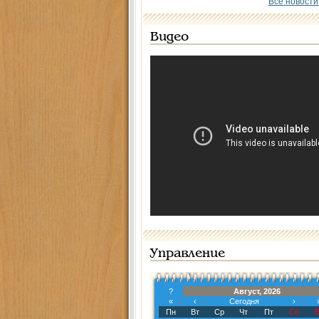
Все новости
Видео
Управление
?
Август, 2026
«
‹
Сегодня
›
Пн
Вт
Ср
Чт
Пт
Сб
В