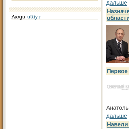
дальше
Назнач
Люди
ищут
област
Первое
Анатоль
дальше
Навели 