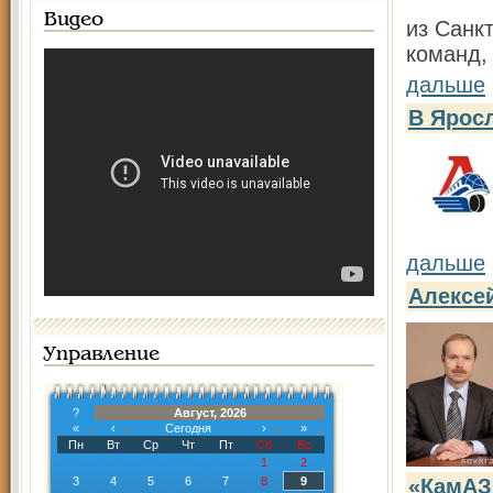
Видео
из Санк
команд,
дальше
В Яросл
дальше
Алексе
Управление
?
Август, 2026
«
‹
Сегодня
›
»
Пн
Вт
Ср
Чт
Пт
Сб
Вс
1
2
3
4
5
6
7
8
9
«КамАЗ