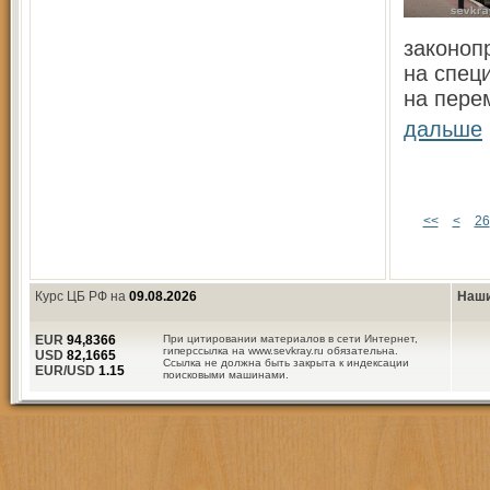
законоп
на спец
на пере
дальше
<<
<
26
Курс ЦБ РФ на
09.08.2026
Наши
EUR
94,8366
При цитировании материалов в сети Интернет,
гиперссылка на www.sevkray.ru обязательна.
USD
82,1665
Ссылка не должна быть закрыта к индексации
EUR/USD
1.15
поисковыми машинами.