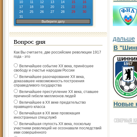
10
11
12
13
14
15
16
17
18
19
20
21
22
23
24
25
26
27
28
29
30
31
Выберите дату
дальше
Вопрос дня
В "Шин
Как Вы считаете, две российские революции 1917
года - это
Величайшее событие ХХ века, принёсшее
свободу и счастье народам России
Величайшее разочарование ХХ века,
доказавшее невозможность построения
справедливого государства
Величайшее преступление ХХ века, ставшее
причиной гибели миллионов людей
Величайшее в ХХ веке предательство
Новые 
правящего класса
Величайшая в ХХ веке провокация
иностранных спецслужб
Величайшая глупость ХХ века, поскольку
участники революций не осознавали последствий
ими совершённого