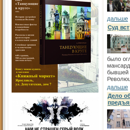
дальше
Суд вст
было ог
мансард
бывшей 
Революц
дальше
Дело о
предъя