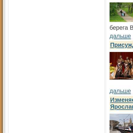
берега 
дальше
Присуж
дальше
Изменя
Яросла