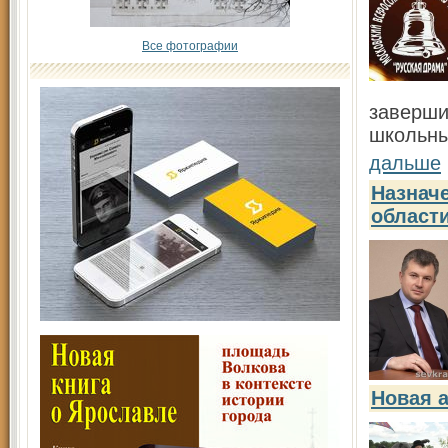
Все фотографии
заверши
школьны
дальше
Назнач
област
Новая а