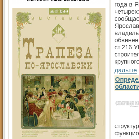
года в 
четырех
сообщае
Ярослав
владель
обвинен
ст.216 
строите
крупног
дальше
Опреде
област
структу
функцио