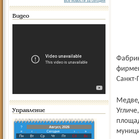
Все новости за сегодня
Видео
Фабрик
фирмен
Санкт-
Медвед
Угличе
Управление
площад
?
Август, 2026
муници
«
‹
Сегодня
›
»
Пн
Вт
Ср
Чт
Пт
Сб
Вс