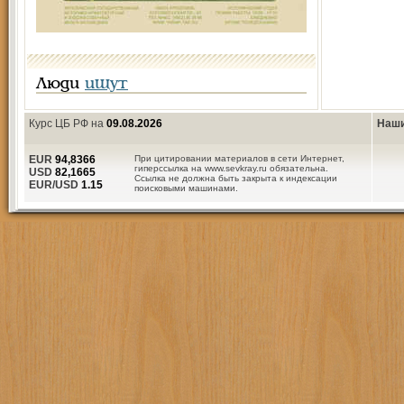
Люди
ищут
Курс ЦБ РФ на
09.08.2026
Наши
EUR
94,8366
При цитировании материалов в сети Интернет,
гиперссылка на www.sevkray.ru обязательна.
USD
82,1665
Ссылка не должна быть закрыта к индексации
EUR/USD
1.15
поисковыми машинами.