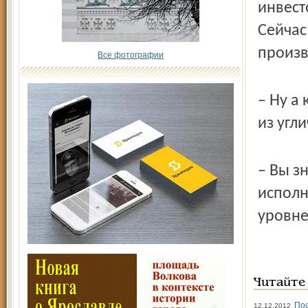
инвест
Сейчас
произв
Все фотографии
– Ну а
из угл
– Вы з
исполн
уровне
Читайте
Пос
12.12.2012