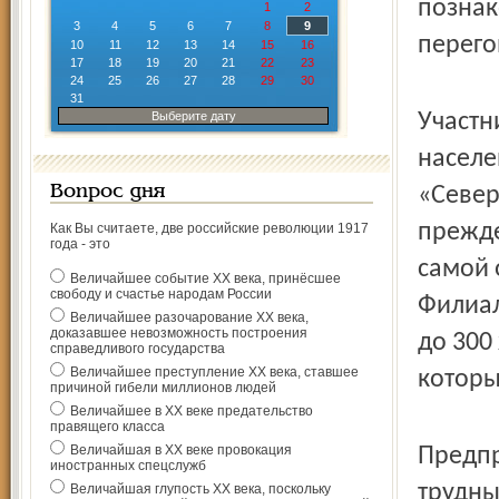
познак
1
2
3
4
5
6
7
8
9
перего
10
11
12
13
14
15
16
17
18
19
20
21
22
23
24
25
26
27
28
29
30
31
Выберите дату
Участн
населе
Вопрос дня
«Север
прежде
Как Вы считаете, две российские революции 1917
года - это
самой 
Величайшее событие ХХ века, принёсшее
свободу и счастье народам России
Филиал
Величайшее разочарование ХХ века,
доказавшее невозможность построения
до 300
справедливого государства
Величайшее преступление ХХ века, ставшее
которы
причиной гибели миллионов людей
Величайшее в ХХ веке предательство
правящего класса
Величайшая в ХХ веке провокация
Предпр
иностранных спецслужб
трудны
Величайшая глупость ХХ века, поскольку