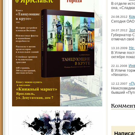
В отделе ист
она, «Сладка
Ком
24.08.2012
Сегодня ОАО 
Зол
24.07.2012
Губернатор С
отмечал своё
Не 
13.10.2009
В Угличе пос
октябре пока
Инв
22.11.2008
В Угличе тор
«Nexans».
«Пу
12.12.2007
Неисповедимы
бывший «Путь
Коммен
Написа