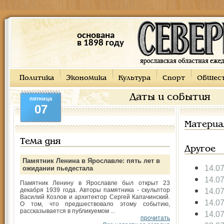
основана
в 1898 году
Политика
Экономика
Культура
Спорт
Общес
Даты и события
пятница
07
Материа
Тема дня
Другое
Памятник Ленина в Ярославле: пять лет в
14.0
ожидании пьедестала
14.0
Памятник Ленину в Ярославле был открыт 23
декабря 1939 года. Авторы памятника - скульптор
14.0
Василий Козлов и архитектор Сергей Капачинский.
14.0
О том, что предшествовало этому событию,
рассказывается в публикуемом ...
14.0
прочитать