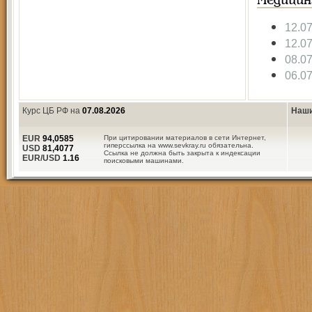
Медицин
12.0
12.0
08.0
06.0
Курс ЦБ РФ на
07.08.2026
Наши
EUR
94,0585
При цитировании материалов в сети Интернет,
гиперссылка на www.sevkray.ru обязательна.
USD
81,4077
Ссылка не должна быть закрыта к индексации
EUR/USD
1.16
поисковыми машинами.