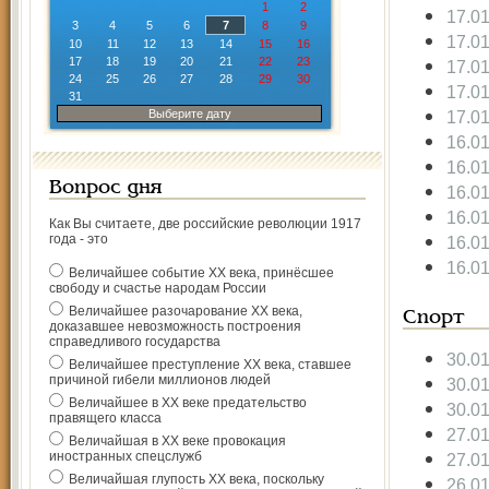
1
2
17.0
3
4
5
6
7
8
9
17.0
10
11
12
13
14
15
16
17
18
19
20
21
22
23
17.0
24
25
26
27
28
29
30
17.0
31
Выберите дату
17.0
16.0
16.0
Вопрос дня
16.0
16.0
Как Вы считаете, две российские революции 1917
года - это
16.0
16.0
Величайшее событие ХХ века, принёсшее
свободу и счастье народам России
Величайшее разочарование ХХ века,
Спорт
доказавшее невозможность построения
справедливого государства
30.0
Величайшее преступление ХХ века, ставшее
причиной гибели миллионов людей
30.0
Величайшее в ХХ веке предательство
30.0
правящего класса
27.0
Величайшая в ХХ веке провокация
иностранных спецслужб
27.0
Величайшая глупость ХХ века, поскольку
26.0