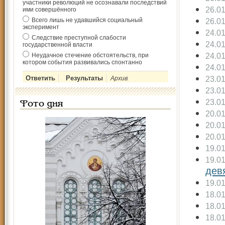
участники революций не осознавали последствий
26.0
ими совершённого
Всего лишь не удавшийся социальный
26.0
эксперимент
24.0
Следствие преступной слабости
24.0
государственной власти
24.0
Неудачное стечение обстоятельств, при
котором события развивались спонтанно
24.0
23.0
Архив
23.0
23.0
Фото дня
20.0
20.0
20.0
19.0
19.0
дев
19.0
18.0
18.0
18.0