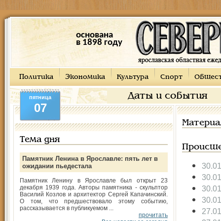
основана
в 1898 году
Политика
Экономика
Культура
Спорт
Общес
Даты и события
пятница
07
Материа
Тема дня
Происше
Памятник Ленина в Ярославле: пять лет в
30.0
ожидании пьедестала
30.0
Памятник Ленину в Ярославле был открыт 23
декабря 1939 года. Авторы памятника - скульптор
30.0
Василий Козлов и архитектор Сергей Капачинский.
30.0
О том, что предшествовало этому событию,
рассказывается в публикуемом ...
27.0
прочитать