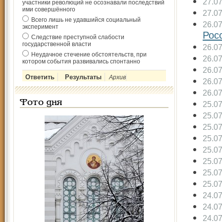
27.0
участники революций не осознавали последствий
ими совершённого
27.0
Всего лишь не удавшийся социальный
26.0
эксперимент
Рос
Следствие преступной слабости
государственной власти
26.0
Неудачное стечение обстоятельств, при
26.0
котором события развивались спонтанно
26.0
Архив
26.0
26.0
Фото дня
25.0
25.0
25.0
25.0
25.0
25.0
25.0
25.0
24.0
24.0
24.0