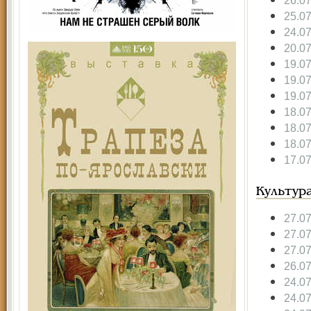
26.0
25.0
24.0
20.0
19.0
19.0
19.0
18.0
18.0
18.0
17.0
Культур
27.0
27.0
27.0
26.0
24.0
24.0