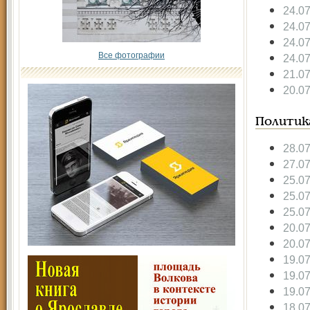
24.0
24.0
24.0
Все фотографии
24.0
21.0
20.0
Политик
28.0
27.0
25.0
25.0
25.0
20.0
20.0
19.0
19.0
19.0
18.0