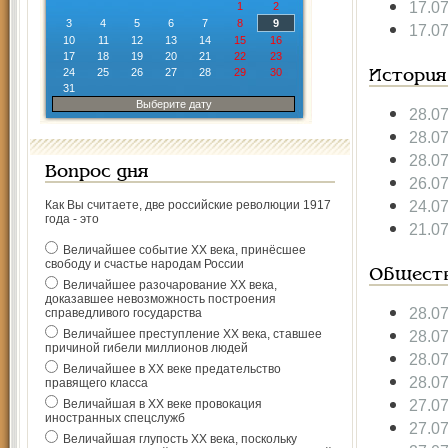
17.0
1
2
3
4
5
6
7
8
9
17.0
10
11
12
13
14
15
16
17
18
19
20
21
22
23
24
25
26
27
28
29
30
История
31
Выберите дату
28.0
28.0
28.0
Вопрос дня
26.0
24.0
Как Вы считаете, две российские революции 1917
года - это
21.0
Величайшее событие ХХ века, принёсшее
свободу и счастье народам России
Общест
Величайшее разочарование ХХ века,
доказавшее невозможность построения
28.0
справедливого государства
Величайшее преступление ХХ века, ставшее
28.0
причиной гибели миллионов людей
28.0
Величайшее в ХХ веке предательство
28.0
правящего класса
27.0
Величайшая в ХХ веке провокация
иностранных спецслужб
27.0
Величайшая глупость ХХ века, поскольку