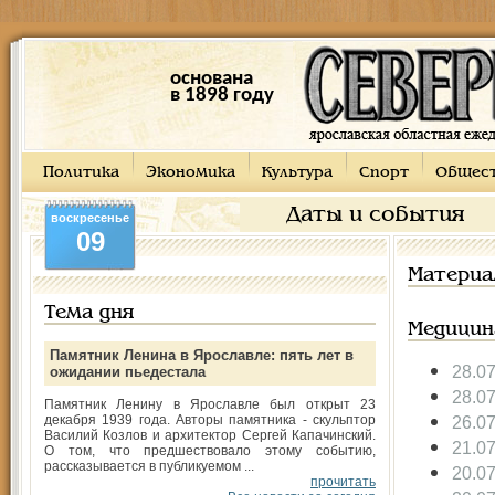
основана
в 1898 году
Политика
Экономика
Культура
Спорт
Общес
Даты и события
воскресенье
09
Материа
Тема дня
Медицин
Памятник Ленина в Ярославле: пять лет в
28.0
ожидании пьедестала
28.0
Памятник Ленину в Ярославле был открыт 23
декабря 1939 года. Авторы памятника - скульптор
26.0
Василий Козлов и архитектор Сергей Капачинский.
21.0
О том, что предшествовало этому событию,
рассказывается в публикуемом ...
20.0
прочитать