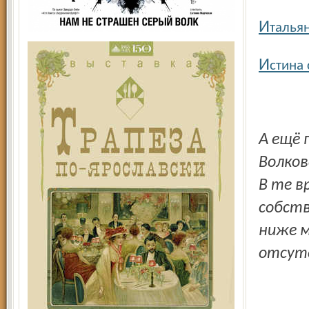
И
тальян
И
стина 
А ещё предлагаем читателям обзор самого первого
Волков
В те в
собств
ниже м
отсут