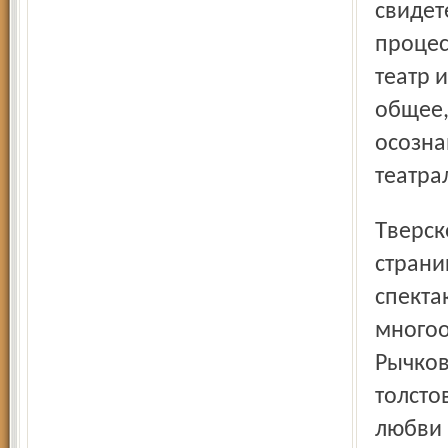
свидет
процес
театр 
общее,
осозна
театра
Тверской театр драмы показал инсценировку по
страни
спекта
многоо
Рычков
толсто
любви 