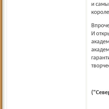
и самы
короле
Впрочем, каждый театр справлялся с кризисом по-своему.
И откр
академ
академ
гарант
творче
("Се