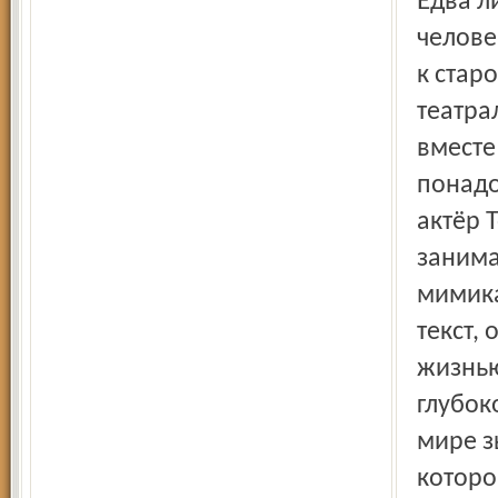
Едва ли не главным союзником режиссёра оказался
челове
к стар
театра
вместе
понадо
актёр 
занима
мимика
текст,
жизнью 
глубок
мире зы
которо