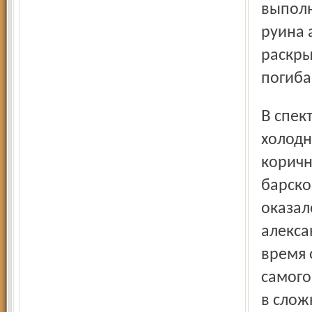
выполн
руина 
раскры
погиба
В спектакле питерцев было много красоты, много
холодн
коричн
барско
оказал
алекса
время 
самого
в слож