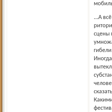
мобиль
...А всё же удивительно: бравурно-оптимистическая
ритори
сцены 
умножа
гибели
Иногда
вытекл
субста
челове
сказат
Какими
фестив