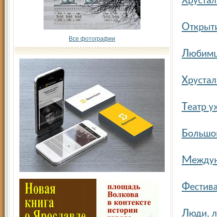
Х
рустал
О
ткрыт
Все фотографии
Л
юбимц
Х
руста
Т
еатр у
Б
ольшо
М
еждун
Ф
естив
Л
юди, л