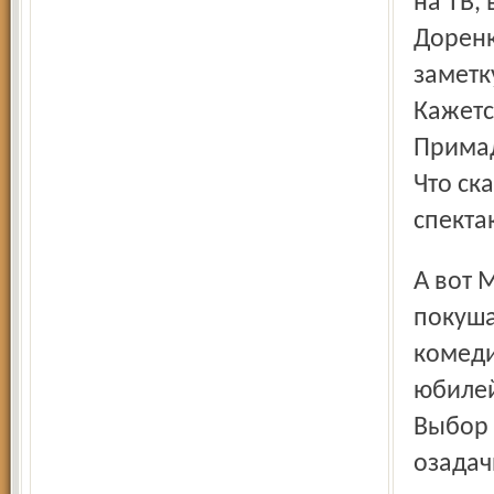
на ТВ,
Доренк
заметк
Кажетс
Примад
Что ска
спекта
А вот МХАТ имени Чехова в Ярославле на классику и не
покуша
комеди
юбилей
Выбор 
озадач