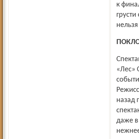
к фина
грусти
нельзя
ПОКЛ
Спектакль петербургского БДТ им. Г. А. Товстоногова -
«Лес» 
событи
Режисс
назад 
спекта
даже в
нежнее