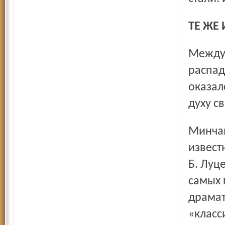
ТЕ ЖЕ
Международный фестиваль стал таковым благодаря
распад
оказал
духу с
Минчане показали спектакль «В сумерках» (постановка
извест
Б. Луц
самых 
драмат
«класс