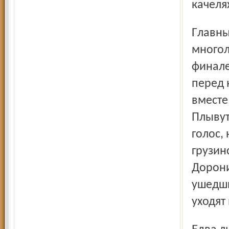
качеля
Главный же «поклон» традиции этого театра и его
многол
финале
перед 
вместе
Плывут
голос,
грузин
Дорони
ушедши
уходят