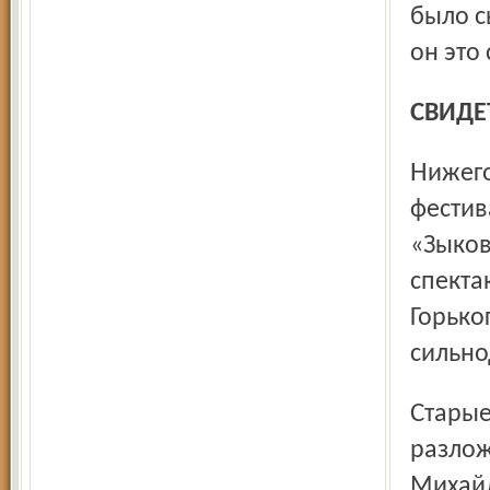
было с
он это
СВИД
Нижегородский театр драмы носит имя М. Горького. И на
фестив
«Зыков
спекта
Горько
сильно
Старые темы («тёмное царство», моральное и социальное
разлож
Михайл