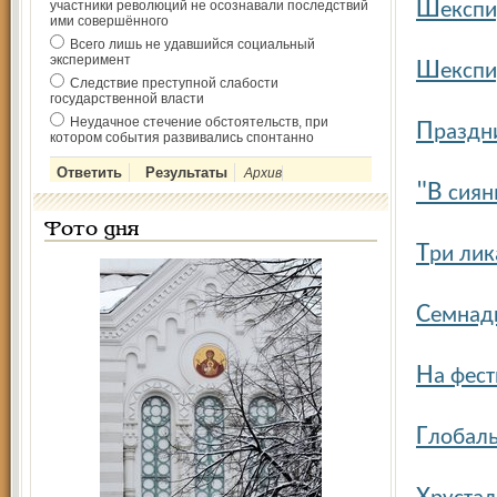
Ш
участники революций не осознавали последствий
експи
ими совершённого
Всего лишь не удавшийся социальный
эксперимент
Ш
експи
Следствие преступной слабости
государственной власти
Неудачное стечение обстоятельств, при
П
раздн
котором события развивались спонтанно
Архив
"В
сиянь
Фото дня
Т
ри лик
С
емнадц
Н
а фес
Г
лобаль