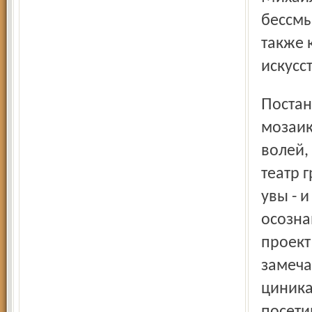
бессмы
также 
искусст
Постановка напоминала безнадёжно развалившуюся
мозаик
волей,
театр г
увы - 
осозна
проект
замеча
циника