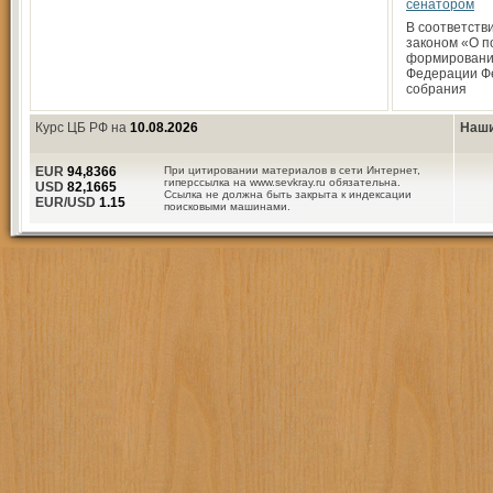
сенатором
В соответств
законом «О п
формировани
Федерации Ф
собрания
Курс ЦБ РФ на
10.08.2026
Наши
EUR
94,8366
При цитировании материалов в сети Интернет,
гиперссылка на www.sevkray.ru обязательна.
USD
82,1665
Ссылка не должна быть закрыта к индексации
EUR/USD
1.15
поисковыми машинами.