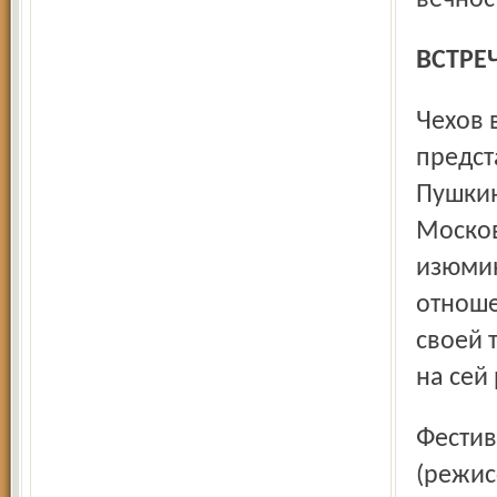
вечнос
ВСТР
Чехов в репертуаре фестивальных спектаклей был
предст
Пушкин
Москов
изюмин
отноше
своей 
на сей 
Фестиваль открылся спектаклем Театра имени Пушкина
(режис