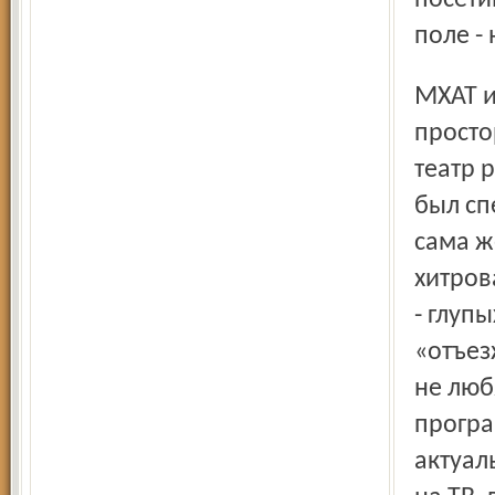
посети
поле - 
МХАТ имени Горького на Тверском бульваре, в
просто
театр 
был сп
сама ж
хитров
- глуп
«отъез
не люб
програ
актуал