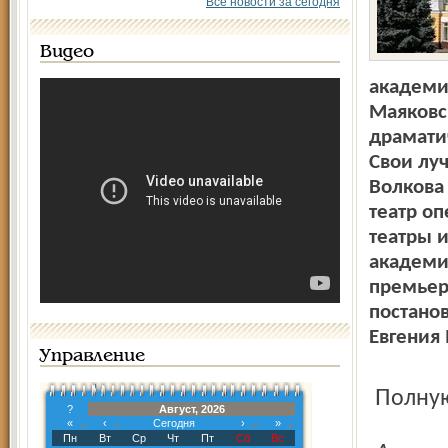
Все новости за сегодня
Видео
академи
Маяковс
драмати
Свои лу
Волкова
театр о
театры и
академи
премьер
постано
Евгения
Управление
Полн
?
Август, 2026
«
‹
Сегодня
›
»
Пн
Вт
Ср
Чт
Пт
Сб
Вс