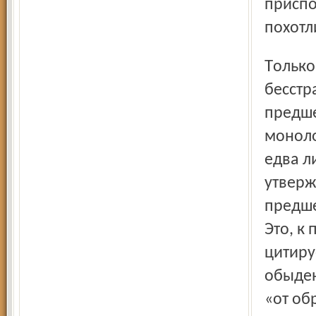
присп
похотл
Только очень большой мастер, мудрый и одновременно
бесстр
предше
моноло
едва л
утверж
предше
Это, к
цитиру
обыден
«от об