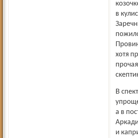
козочк
в кули
Заречн
пожило
Провин
хотя п
прочая
скепти
В спектакле есть много нежности и теплоты. Есть и явное
упроще
а в по
Аркади
и капр