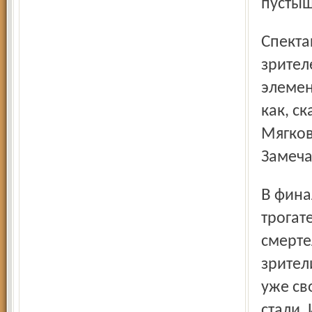
пустыш
Спектакль прост, как валенок. И воздействие его на
зрител
элемен
как, ск
Мягков
Замеча
В финале вдруг оказалось, что главный герой (его
трогат
смерте
зрител
уже св
стали.