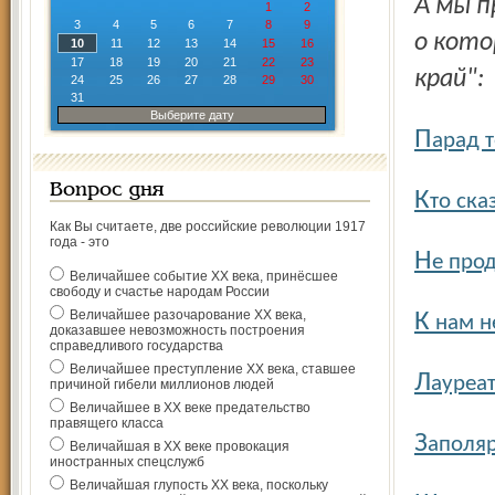
А мы 
1
2
3
4
5
6
7
8
9
о кото
10
11
12
13
14
15
16
17
18
19
20
21
22
23
край":
24
25
26
27
28
29
30
31
Выберите дату
П
арад 
Вопрос дня
К
то ска
Как Вы считаете, две российские революции 1917
года - это
Н
е про
Величайшее событие ХХ века, принёсшее
свободу и счастье народам России
Величайшее разочарование ХХ века,
К
нам не
доказавшее невозможность построения
справедливого государства
Величайшее преступление ХХ века, ставшее
Л
ауреа
причиной гибели миллионов людей
Величайшее в ХХ веке предательство
правящего класса
З
аполяр
Величайшая в ХХ веке провокация
иностранных спецслужб
Величайшая глупость ХХ века, поскольку