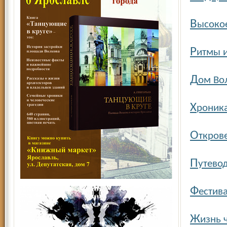
В
ысоко
Р
итмы 
Д
ом Вол
Х
роника
О
ткров
П
утево
Ф
естив
Ж
изнь 