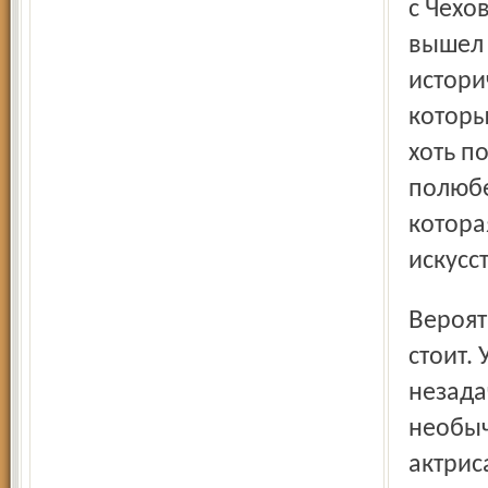
с Чехо
вышел 
истори
которы
хоть п
полюбе
которая
искусс
Вероятно, даже и какая-то жизненная логика за этим
стоит.
незада
необыч
актрис