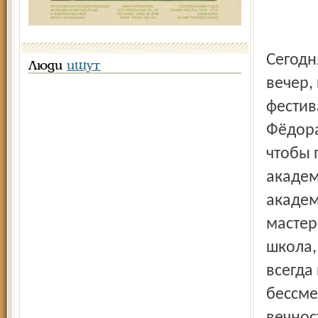
Сегодня в Волковском театре пройдёт торжественный
Люди
ищут
вечер,
фестив
Фёдора
чтобы 
академ
академ
мастер
школа,
всегда
бессме