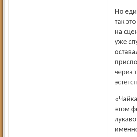
Но единственное, что можно было из всего этого понять,
так это
на сце
уже сп
остава
приспо
через 
эстетст
«Чайка» в Малом театре (постановка Ю. Соломина) на
этом ф
лукаво
именно