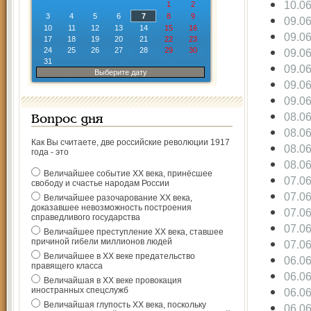
10.0
1
2
3
4
5
6
7
8
9
09.0
10
11
12
13
14
15
16
09.0
17
18
19
20
21
22
23
24
25
26
27
28
29
30
09.0
31
09.0
Выберите дату
09.0
09.0
08.0
Вопрос дня
08.0
Как Вы считаете, две российские революции 1917
08.0
года - это
08.0
Величайшее событие ХХ века, принёсшее
07.0
свободу и счастье народам России
07.0
Величайшее разочарование ХХ века,
доказавшее невозможность построения
07.0
справедливого государства
07.0
Величайшее преступление ХХ века, ставшее
причиной гибели миллионов людей
07.0
Величайшее в ХХ веке предательство
06.0
правящего класса
06.0
Величайшая в ХХ веке провокация
иностранных спецслужб
06.0
Величайшая глупость ХХ века, поскольку
06.0