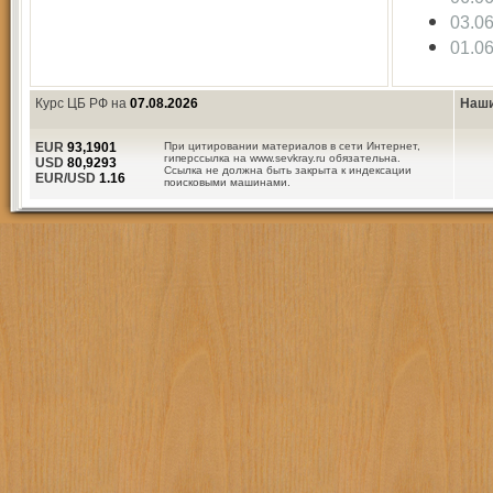
03.0
01.0
Курс ЦБ РФ на
07.08.2026
Наши
EUR
93,1901
При цитировании материалов в сети Интернет,
гиперссылка на www.sevkray.ru обязательна.
USD
80,9293
Ссылка не должна быть закрыта к индексации
EUR/USD
1.16
поисковыми машинами.