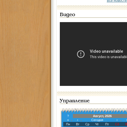
Все новости
Видео
Управление
?
Август, 2026
«
‹
Сегодня
›
Пн
Вт
Ср
Чт
Пт
Сб
В