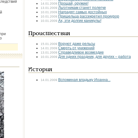
следствий
Прощай, оружие!
14.01.2009
Льготникам станет полегче
13.01.2009
Наградят самых достойных
й
10.01.2009
Пришельца рассекретил прокурор
10.01.2009
Ах, эти долгие каникулы!
10.01.2009
Происшествия
при
о
Воруют даже рельсы
15.01.2009
Смерть от унижений
14.01.2009
Справедливое возмездие
13.01.2009
Для одних праздник, для других – работа
10.01.2009
История
Вспоминая владыку Иоанна...
14.01.2009