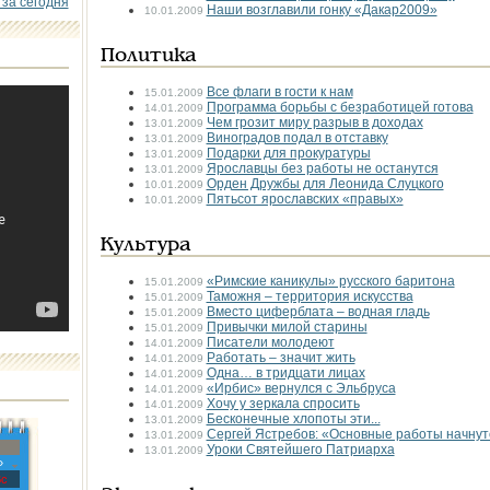
 за сегодня
Наши возглавили гонку «Дакар­2009»
10.01.2009
Политика
Все флаги в гости к нам
15.01.2009
Программа борьбы с безработицей готова
14.01.2009
Чем грозит миру разрыв в доходах
13.01.2009
Виноградов подал в отставку
13.01.2009
Подарки для прокуратуры
13.01.2009
Ярославцы без работы не останутся
13.01.2009
Орден Дружбы для Леонида Слуцкого
10.01.2009
Пятьсот ярославских «правых»
10.01.2009
Культура
«Римские каникулы» русского баритона
15.01.2009
Таможня – территория искусства
15.01.2009
Вместо циферблата – водная гладь
15.01.2009
Привычки милой старины
15.01.2009
Писатели молодеют
14.01.2009
Работать – значит жить
14.01.2009
Одна… в тридцати лицах
14.01.2009
«Ирбис» вернулся с Эльбруса
14.01.2009
Хочу у зеркала спросить
14.01.2009
Бесконечные хлопоты эти...
13.01.2009
Сергей Ястребов: «Основные работы начнут
13.01.2009
Уроки Святейшего Патриарха
13.01.2009
»
с