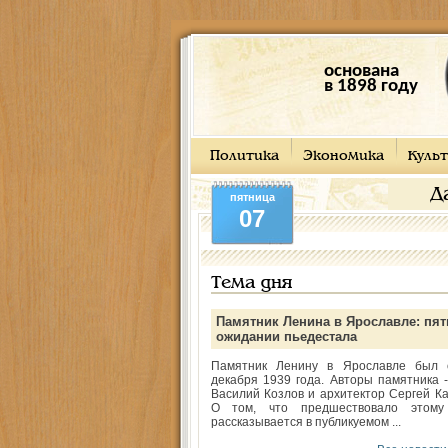
основана
в 1898 году
Политика
Экономика
Культ
Д
пятница
07
Тема дня
Памятник Ленина в Ярославле: пят
ожидании пьедестала
Памятник Ленину в Ярославле был 
декабря 1939 года. Авторы памятника -
Василий Козлов и архитектор Сергей Ка
О том, что предшествовало этому
рассказывается в публикуемом ...