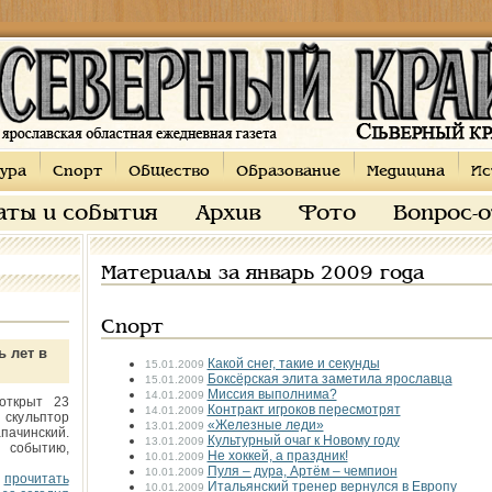
ура
Спорт
Общество
Образование
Медицина
Ис
аты и события
Архив
Фото
Вопрос-
Материалы за январь 2009 года
Спорт
ь лет в
Какой снег, такие и секунды
15.01.2009
Боксёрская элита заметила ярославца
15.01.2009
Миссия выполнима?
14.01.2009
открыт 23
Контракт игроков пересмотрят
14.01.2009
 скульптор
«Железные леди»
13.01.2009
пачинский.
Культурный очаг к Новому году
13.01.2009
 событию,
Не хоккей, а праздник!
10.01.2009
Пуля – дура, Артём – чемпион
10.01.2009
прочитать
Итальянский тренер вернулся в Европу
10.01.2009