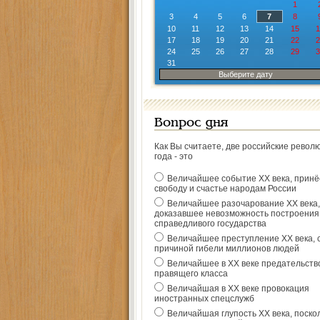
1
3
4
5
6
7
8
10
11
12
13
14
15
1
17
18
19
20
21
22
2
24
25
26
27
28
29
3
31
Выберите дату
Вопрос дня
Как Вы считаете, две российские револ
года - это
Величайшее событие ХХ века, прин
свободу и счастье народам России
Величайшее разочарование ХХ века,
доказавшее невозможность построения
справедливого государства
Величайшее преступление ХХ века, 
причиной гибели миллионов людей
Величайшее в ХХ веке предательств
правящего класса
Величайшая в ХХ веке провокация
иностранных спецслужб
Величайшая глупость ХХ века, поско