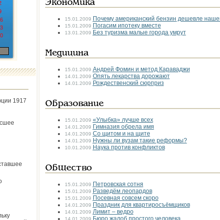
Экономика
2
9
Почему американский бензин дешевле наше
15.01.2009
6
Погасим ипотеку вместе
15.01.2009
3
Без туризма малые города умрут
13.01.2009
0
Медицина
Андрей Фомин и метод Караваджи
15.01.2009
Опять лекарства дорожают
14.01.2009
Рождественский сюрприз
14.01.2009
юции 1917
Образование
«Улыбка» лучше всех
15.01.2009
ёсшее
Гимназия обрела имя
14.01.2009
Со щитом и на щите
14.01.2009
Нужны ли вузам такие реформы?
14.01.2009
Наука против конфликтов
10.01.2009
ставшее
Общество
о
Петровская сотня
15.01.2009
Разведём леопардов
15.01.2009
Посевная совсем скоро
15.01.2009
Праздник для квартиросъёмщиков
14.01.2009
Лимит – ведро
14.01.2009
льку
Бюро жалоб простого человека
14.01.2009