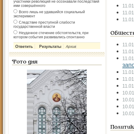
участники революций не осознавали последствий
11.0
ими совершённого
Всего лишь не удавшийся социальный
11.0
эксперимент
11.0
Следствие преступной слабости
государственной власти
Неудачное стечение обстоятельств, при
Общест
котором события развивались спонтанно
11.0
Архив
11.0
11.0
Фото дня
зап
11.0
11.0
11.0
10.0
10.0
10.0
10.0
Политик