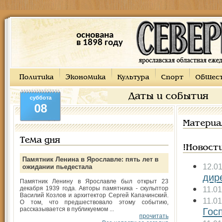
основана
в 1898 году
Политика
Экономика
Культура
Спорт
Общес
Даты и события
суббота
08
Материа
Тема дня
!Новост
Памятник Ленина в Ярославле: пять лет в
12.0
ожидании пьедестала
дир
Памятник Ленину в Ярославле был открыт 23
декабря 1939 года. Авторы памятника - скульптор
11.0
Василий Козлов и архитектор Сергей Капачинский.
11.0
О том, что предшествовало этому событию,
рассказывается в публикуемом ...
Гос
прочитать