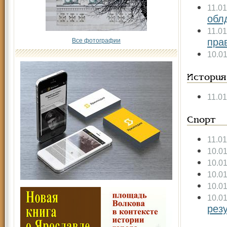
11.0
обл
11.0
пра
Все фотографии
10.0
История
11.0
Спорт
11.0
10.0
10.0
10.0
10.0
10.0
рез