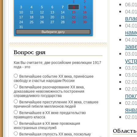
1
2
06.0
3
4
5
6
7
8
9
04.0
10
11
12
13
14
15
16
вла
17
18
19
20
21
22
23
24
25
26
27
28
29
30
04.0
31
нам
Выберите дату
04.0
зав
Вопрос дня
03.0
уст
Как Вы считаете, две российские революции 1917
года - это
03.0
03.0
Величайшее событие ХХ века, принёсшее
свободу и счастье народам России
02.0
Величайшее разочарование ХХ века,
02.0
доказавшее невозможность построения
пок
справедливого государства
Величайшее преступление ХХ века, ставшее
02.0
причиной гибели миллионов людей
янв
Величайшее в ХХ веке предательство
02.0
правящего класса
Величайшая в ХХ веке провокация
иностранных спецслужб
Область
Величайшая глупость ХХ века, поскольку