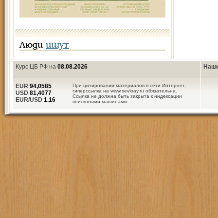
Люди
ищут
Курс ЦБ РФ на
08.08.2026
Наши
EUR
94,0585
При цитировании материалов в сети Интернет,
гиперссылка на www.sevkray.ru обязательна.
USD
81,4077
Ссылка не должна быть закрыта к индексации
EUR/USD
1.16
поисковыми машинами.