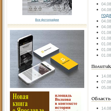
04.0
04.0
год
Все фотографии
04.0
04.0
01.0
01.0
01.0
01.0
01.0
Политик
14.0
07.0
05.0
Область
14.0