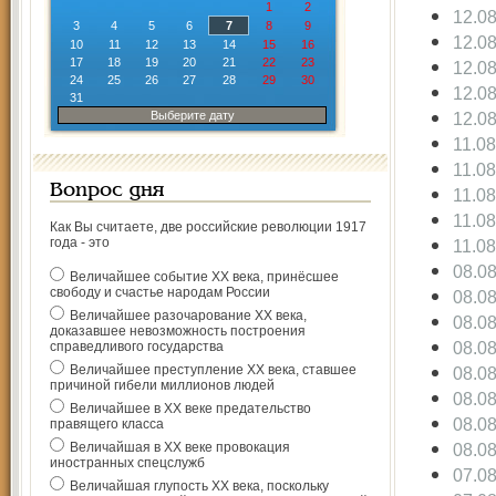
1
2
12.0
3
4
5
6
7
8
9
12.0
10
11
12
13
14
15
16
17
18
19
20
21
22
23
12.0
24
25
26
27
28
29
30
12.0
31
Выберите дату
12.0
11.0
11.0
Вопрос дня
11.0
11.0
Как Вы считаете, две российские революции 1917
года - это
11.0
08.0
Величайшее событие ХХ века, принёсшее
свободу и счастье народам России
08.0
Величайшее разочарование ХХ века,
08.0
доказавшее невозможность построения
08.0
справедливого государства
Величайшее преступление ХХ века, ставшее
08.0
причиной гибели миллионов людей
08.0
Величайшее в ХХ веке предательство
08.0
правящего класса
Величайшая в ХХ веке провокация
08.0
иностранных спецслужб
07.0
Величайшая глупость ХХ века, поскольку