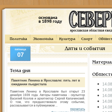
основана
в 1898 году
Политика
Экономика
Культура
Спорт
Общес
Даты и события
пятница
07
Материа
Тема дня
Общест
Памятник Ленина в Ярославле: пять лет в
14.0
ожидании пьедестала
14.0
Памятник Ленину в Ярославле был открыт 23
декабря 1939 года. Авторы памятника - скульптор
14.0
Василий Козлов и архитектор Сергей Капачинский.
14.0
О том, что предшествовало этому событию,
рассказывается в публикуемом ...
14.0
прочитать