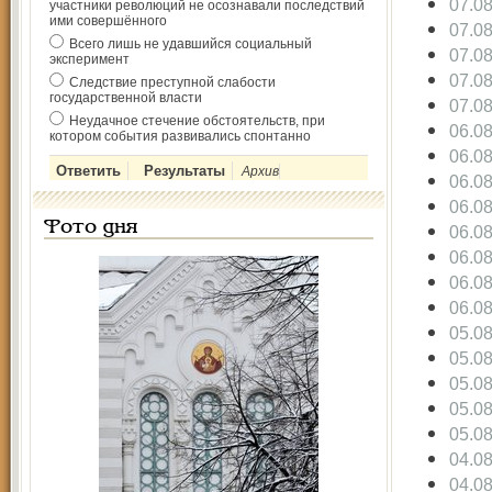
07.0
участники революций не осознавали последствий
ими совершённого
07.0
Всего лишь не удавшийся социальный
07.0
эксперимент
07.0
Следствие преступной слабости
государственной власти
07.0
Неудачное стечение обстоятельств, при
06.0
котором события развивались спонтанно
06.0
Архив
06.0
06.0
Фото дня
06.0
06.0
06.0
06.0
05.0
05.0
05.0
05.0
05.0
04.0
04.0