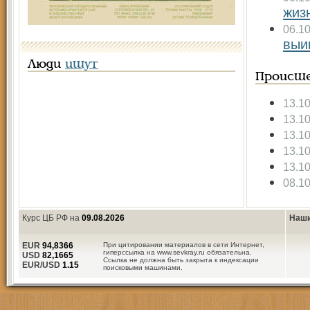
жиз
06.1
выи
Люди
ищут
Происше
13.1
13.1
13.1
13.1
13.1
08.1
Курс ЦБ РФ на
09.08.2026
Наши
EUR
94,8366
При цитировании материалов в сети Интернет,
гиперссылка на www.sevkray.ru обязательна.
USD
82,1665
Ссылка не должна быть закрыта к индексации
EUR/USD
1.15
поисковыми машинами.