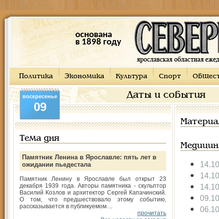
основана
в 1898 году
Политика
Экономика
Культура
Спорт
Общес
Даты и события
воскресенье
09
Материа
Тема дня
Медицин
Памятник Ленина в Ярославле: пять лет в
14.1
ожидании пьедестала
14.1
Памятник Ленину в Ярославле был открыт 23
декабря 1939 года. Авторы памятника - скульптор
14.1
Василий Козлов и архитектор Сергей Капачинский.
09.1
О том, что предшествовало этому событию,
рассказывается в публикуемом ...
06.1
прочитать