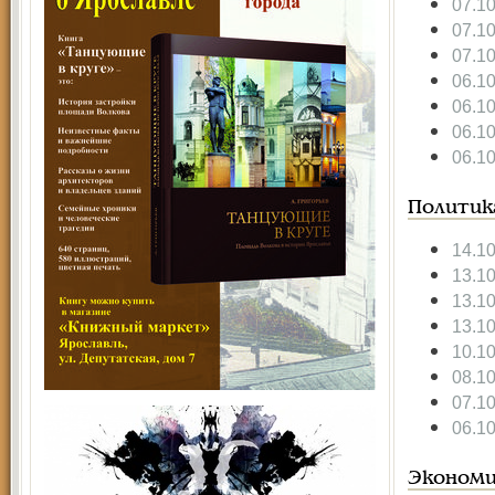
07.1
07.1
07.1
06.1
06.1
06.1
06.1
Политик
14.1
13.1
13.1
13.1
10.1
08.1
07.1
06.1
Экономи