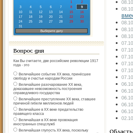
08.1
1
2
3
4
5
6
7
8
9
08.1
10
11
12
13
14
15
16
вме
17
18
19
20
21
22
23
24
25
26
27
28
29
30
08.1
31
08.1
Выберите дату
08.1
07.1
07.1
Вопрос дня
07.1
Как Вы считаете, две российские революции 1917
07.1
года - это
07.1
Величайшее событие ХХ века, принёсшее
07.1
свободу и счастье народам России
06.1
Величайшее разочарование ХХ века,
доказавшее невозможность построения
06.1
справедливого государства
06.1
Величайшее преступление ХХ века, ставшее
причиной гибели миллионов людей
06.1
Величайшее в ХХ веке предательство
06.1
правящего класса
02.1
Величайшая в ХХ веке провокация
иностранных спецслужб
Величайшая глупость ХХ века, поскольку
Область