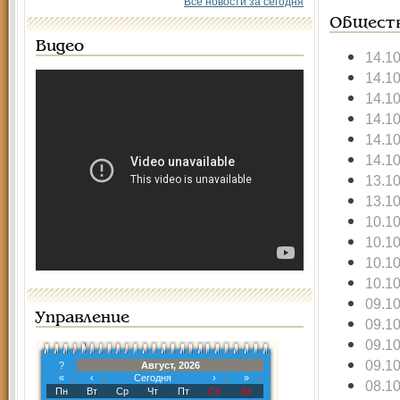
Все новости за сегодня
Общест
Видео
14.1
14.1
14.1
14.1
14.1
14.1
13.1
13.1
10.1
10.1
10.1
10.1
09.1
Управление
09.1
09.1
09.1
?
Август, 2026
«
‹
Сегодня
›
»
08.1
Пн
Вт
Ср
Чт
Пт
Сб
Вс