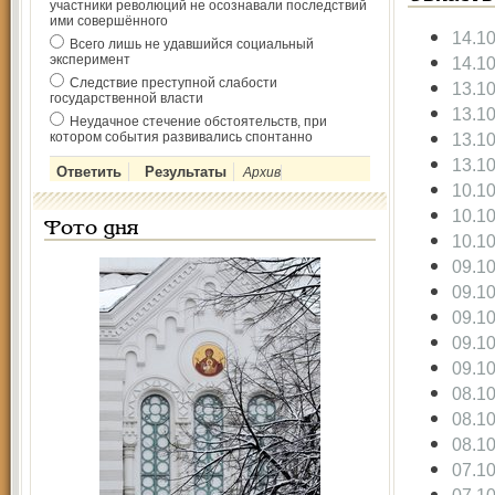
участники революций не осознавали последствий
ими совершённого
14.1
Всего лишь не удавшийся социальный
эксперимент
14.1
Следствие преступной слабости
13.1
государственной власти
13.1
Неудачное стечение обстоятельств, при
котором события развивались спонтанно
13.1
13.1
Архив
10.1
10.1
Фото дня
10.1
09.1
09.1
09.1
09.1
09.1
08.1
08.1
08.1
07.1