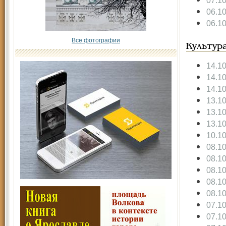
07.1
06.1
06.1
Все фотографии
Культур
14.1
14.1
14.1
13.1
13.1
13.1
10.1
08.1
08.1
08.1
08.1
08.1
07.1
07.1