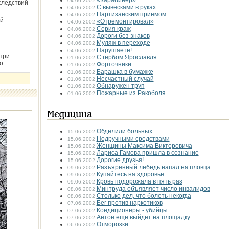
«Карабинер»
04.06.2002
следствий
С вывесками в руках
04.06.2002
Партизанским приемом
04.06.2002
й
«Отремонтировал»
04.06.2002
Серия краж
04.06.2002
Дороги без знаков
04.06.2002
Муляж в переходе
04.06.2002
Нарушаете!
04.06.2002
при
С гербом Ярославля
01.06.2002
о
Форточники
01.06.2002
Барашка в бумажке
01.06.2002
Несчастный случай
01.06.2002
Обнаружен труп
01.06.2002
Пожарные из Ракоболя
01.06.2002
Медицина
Обделили больных
15.06.2002
Подручными средствами
15.06.2002
Женщины Максима Викторовича
15.06.2002
Лариса Гамова пришла в сознание
15.06.2002
Дорогие друзья!
15.06.2002
Разъяренный лебедь напал на пловца
09.06.2002
Купайтесь на здоровье
09.06.2002
Кровь подорожала в пять раз
09.06.2002
Минтруда объявляет число инвалидов
08.06.2002
Столько дел, что болеть некогда
08.06.2002
Бег против наркотиков
07.06.2002
Кондиционеры - убийцы
07.06.2002
Антон еще выйдет на площадку
07.06.2002
Отморозки
06.06.2002