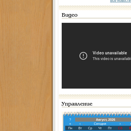
Все новости
Видео
Управление
?
Август, 2026
«
‹
Сегодня
›
Пн
Вт
Ср
Чт
Пт
Сб
В