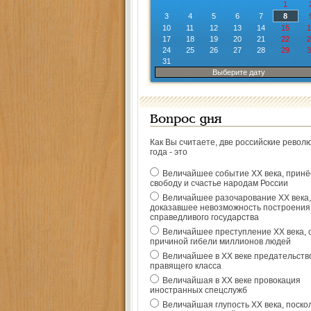
1
3
4
5
6
7
8
10
11
12
13
14
15
1
17
18
19
20
21
22
2
24
25
26
27
28
29
3
31
Выберите дату
Вопрос дня
Как Вы считаете, две российские револ
года - это
Величайшее событие ХХ века, прин
свободу и счастье народам России
Величайшее разочарование ХХ века,
доказавшее невозможность построения
справедливого государства
Величайшее преступление ХХ века, 
причиной гибели миллионов людей
Величайшее в ХХ веке предательств
правящего класса
Величайшая в ХХ веке провокация
иностранных спецслужб
Величайшая глупость ХХ века, поско