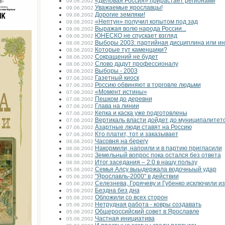
«Деловая Россия» прирастает регионами
09.06.2002
Уважаемые ярославцы!
09.06.2002
Дорогие земляки!
09.06.2002
«Нептун» получил копытом под зад
09.06.2002
Выражая волю народа Росcии...
09.06.2002
ЮНЕСКО не спускает взгляд
09.06.2002
Выборы 2003: партийная дисциплина или и
08.06.2002
Которые тут каменщики?
08.06.2002
Сокращений не будет
08.06.2002
Слово дадут профессионалу
08.06.2002
Выборы - 2003
08.06.2002
Газетный киоск
07.06.2002
Россию обвиняют в торговле людьми
07.06.2002
«Момент истины»
07.06.2002
Пешком до деревни
07.06.2002
Глава на линии
07.06.2002
Кепка и каска уже подготовлены
07.06.2002
Вертикаль власти дойдет до муниципалитет
07.06.2002
Азартные люди ставят на Россию
07.06.2002
Кто платит, тот и заказывает
07.06.2002
Часовня на берегу
06.06.2002
Накормили, напоили и в партию пригласили
06.06.2002
Земельный вопрос пока остался без ответа
06.06.2002
Итог заседания – 2:0 в нашу пользу
06.06.2002
Семья Алсу выыдержала водочныый удар
05.06.2002
"Ярославль-2000" в действии
05.06.2002
Селезнева, Горячеву и Губенко исключили и
05.06.2002
Бездна без дна
05.06.2002
Обложили со всех сторон
05.06.2002
Нетрудная работа - ковры создавать
05.06.2002
Общероссийский совет в Ярославле
05.06.2002
Частная инициатива
05.06.2002