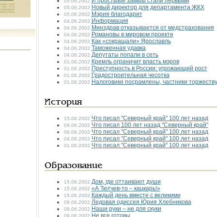
И простыые замыы стали первыми
05.06.2002
Новый директор для департамента ЖКХ
05.06.2002
Мэрия благодарит
05.06.2002
Информация
04.06.2002
Минздрав отказывается от медстрахования
04.06.2002
Романовы в мировом проекте
04.06.2002
Как «сокращали» Ярославль
04.06.2002
Таможенная удавка
04.06.2002
Депутаты попали в сеть
04.06.2002
Кремль ограничит власть мэров
01.06.2002
Преступность в России: угрожающий рост
01.06.2002
Градостроительная чесотка
01.06.2002
Налоговики посрамлены, частники торжеств
01.06.2002
История
Что писал "Северный край" 100 лет назад
15.06.2002
Что писал 100 лет назад "Северный край"
09.06.2002
Что писал "Северный край" 100 лет назад
06.06.2002
Что писал "Северный край" 100 лет назад
04.06.2002
Что писал "Северный край" 100 лет назад
01.06.2002
Образование
Дом, где оттаивают души
15.06.2002
«А Тютчев-то – кацкарь!»
15.06.2002
Каждый день вместе с великими
15.06.2002
Ледовая одиссея Юрия Хлебникова
09.06.2002
Наши руки – не для скуки
09.06.2002
Не все готовы
09.06.2002