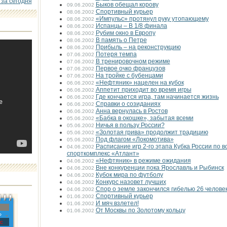
 за сегодня
Быков обещал корову
09.06.2002
Спортивный курьер
08.06.2002
«Импульс» протянул руку утопающему
08.06.2002
Испанцы – В 1/8 финала
08.06.2002
Рубим окно в Европу
08.06.2002
В память о Петре
08.06.2002
Прибыль – на реконструкцию
08.06.2002
Потеря темпа
07.06.2002
В тренировочном режиме
07.06.2002
Первое очко французов
07.06.2002
На тройке с бубенцами
07.06.2002
«Нефтяник» нацелен на кубок
06.06.2002
Аппетит приходит во время игры
06.06.2002
Где кончается игра, там начинается жизнь
06.06.2002
Справки о созиданиях
06.06.2002
Анна вернулась в Ростов
06.06.2002
«Бабка в окошке», забытая всеми
05.06.2002
Ничья в пользу России?
05.06.2002
«Золотая грива» продолжит традицию
05.06.2002
Под флагом «Локомотива»
05.06.2002
Расписание игр 2-го этапа Кубка России по в
04.06.2002
спорткомплекс «Атлант»
«Нефтяник» в режиме ожидания
04.06.2002
Вне конкуренции пока Ярославль и Рыбинск
04.06.2002
Кубок мира по футболу
04.06.2002
Конкурс назовет лучших
04.06.2002
Спор о земле закончился гибелью 26 челове
04.06.2002
Спортивный курьер
01.06.2002
И мяч взлетел!
01.06.2002
От Москвы по Золотому кольцу
01.06.2002
»
с