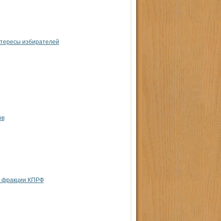
нтересы избирателей
ов
з фракции КПРФ