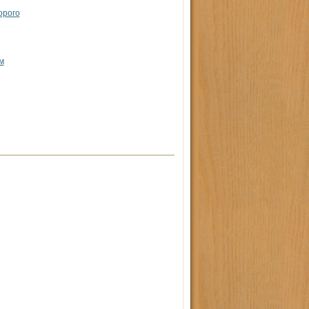
орого
м