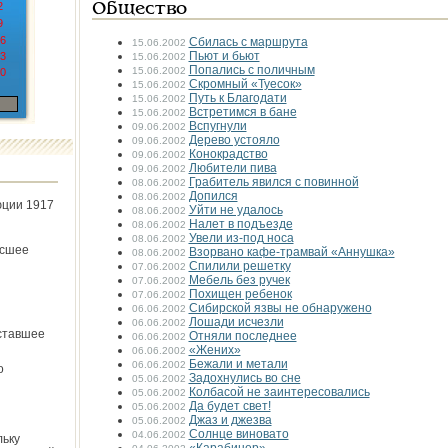
2
Общество
9
6
Сбилась с маршрута
15.06.2002
Пьют и бьют
3
15.06.2002
Попались с поличным
15.06.2002
0
Скромный «Туесок»
15.06.2002
Путь к Благодати
15.06.2002
Встретимся в бане
15.06.2002
Вспугнули
09.06.2002
Дерево устояло
09.06.2002
Конокрадство
09.06.2002
Любители пива
09.06.2002
Грабитель явился с повинной
08.06.2002
Допился
08.06.2002
юции 1917
Уйти не удалось
08.06.2002
Налет в подъезде
08.06.2002
Увели из-под носа
08.06.2002
ёсшее
Взорвано кафе-трамвай «Аннушка»
08.06.2002
Спилили решетку
07.06.2002
Мебель без ручек
07.06.2002
Похищен ребенок
07.06.2002
Сибирской язвы не обнаружено
06.06.2002
Лошади исчезли
06.06.2002
ставшее
Отняли последнее
06.06.2002
«Жених»
06.06.2002
Бежали и метали
06.06.2002
о
Задохнулись во сне
05.06.2002
Колбасой не заинтересовались
05.06.2002
Да будет свет!
05.06.2002
Джаз и джезва
05.06.2002
Солнце виновато
04.06.2002
льку