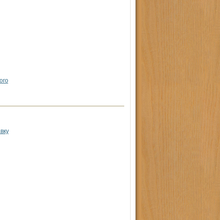
ого
вку