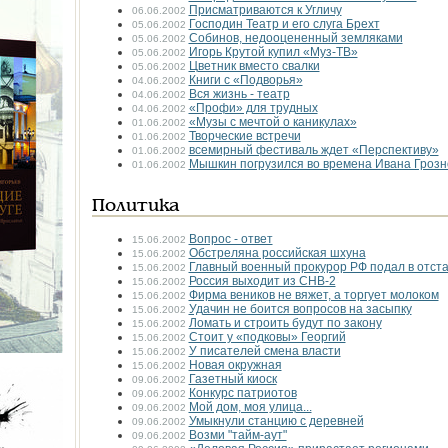
Присматриваются к Угличу
06.06.2002
Господин Театр и его слуга Брехт
05.06.2002
Собинов, недооцененный земляками
05.06.2002
Игорь Крутой купил «Муз-ТВ»
05.06.2002
Цветник вместо свалки
05.06.2002
Книги с «Подворья»
04.06.2002
Вся жизнь - театр
04.06.2002
«Профи» для трудных
04.06.2002
«Музы с мечтой о каникулах»
01.06.2002
Творческие встречи
01.06.2002
всемирный фестиваль ждет «Перспективу»
01.06.2002
Мышкин погрузился во времена Ивана Грозн
01.06.2002
Политика
Вопрос - ответ
15.06.2002
Обстреляна российская шхуна
15.06.2002
Главный военный прокурор РФ подал в отста
15.06.2002
Россия выходит из CНВ-2
15.06.2002
Фирма веников не вяжет, а торгует молоком
15.06.2002
Удачин не боится вопросов на засыпку
15.06.2002
Ломать и строить будут по закону
15.06.2002
Стоит у «подковы» Георгий
15.06.2002
У писателей смена власти
15.06.2002
Новая окружная
15.06.2002
Газетный киоск
09.06.2002
Конкурс патриотов
09.06.2002
Мой дом, моя улица...
09.06.2002
Умыкнули станцию с деревней
09.06.2002
Возми "тайм-аут"
09.06.2002