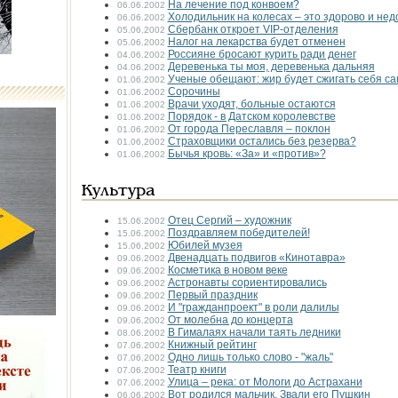
На лечение под конвоем?
06.06.2002
Холодильник на колесах – это здорово и нед
06.06.2002
Сбербанк откроет VIP-отделения
05.06.2002
Налог на лекарства будет отменен
05.06.2002
Россияне бросают курить ради денег
04.06.2002
Деревенька ты моя, деревенька дальняя
04.06.2002
Ученые обещают: жир будет сжигать себя са
01.06.2002
Сорочины
01.06.2002
Врачи уходят, больные остаются
01.06.2002
Порядок - в Датском королевстве
01.06.2002
От города Переславля – поклон
01.06.2002
Страховщики остались без резерва?
01.06.2002
Бычья кровь: «За» и «против»?
01.06.2002
Культура
Отец Сергий – художник
15.06.2002
Поздравляем победителей!
15.06.2002
Юбилей музея
15.06.2002
Двенадцать подвигов «Кинотавра»
09.06.2002
Косметика в новом веке
09.06.2002
Астронавты сориентировались
09.06.2002
Первый праздник
09.06.2002
И "гражданпроект" в роли далилы
09.06.2002
От молебна до концерта
09.06.2002
В Гималаях начали таять ледники
08.06.2002
Книжный рейтинг
07.06.2002
Одно лишь только слово - "жаль"
07.06.2002
Театр книги
07.06.2002
Улица – река: от Мологи до Астрахани
07.06.2002
Вот родился мальчик. Звали его Пушкин
06.06.2002