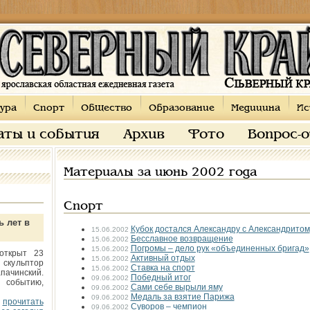
ура
Спорт
Общество
Образование
Медицина
Ис
аты и события
Архив
Фото
Вопрос-
Материалы за июнь 2002 года
Спорт
ь лет в
Кубок достался Александру с Александритом
15.06.2002
Бесславное возвращение
15.06.2002
Погромы – дело рук «объединенных бригад»
15.06.2002
открыт 23
Активный отдых
15.06.2002
 скульптор
Ставка на спорт
15.06.2002
пачинский.
Победный итог
09.06.2002
 событию,
Сами себе вырыли яму
09.06.2002
Медаль за взятие Парижа
09.06.2002
прочитать
Суворов – чемпион
09.06.2002