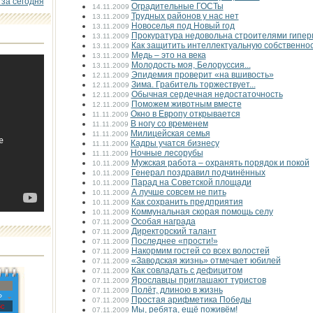
 за сегодня
Оградительные ГОСТы
14.11.2009
Трудных районов у нас нет
13.11.2009
Новоселья под Новый год
13.11.2009
Прокуратура недовольна строителями гипер
13.11.2009
Как защитить интеллектуальную собственно
13.11.2009
Медь – это на века
13.11.2009
Молодость моя, Белоруссия...
13.11.2009
Эпидемия проверит «на вшивость»
12.11.2009
Зима. Грабитель торжествует...
12.11.2009
Обычная сердечная недостаточность
12.11.2009
Поможем животным вместе
12.11.2009
Окно в Европу открывается
11.11.2009
В ногу со временем
11.11.2009
Милицейская семья
11.11.2009
Кадры учатся бизнесу
11.11.2009
Ночные лесорубы
11.11.2009
Мужская работа – охранять порядок и покой
10.11.2009
Генерал поздравил подчинённых
10.11.2009
Парад на Советской площади
10.11.2009
А лучше совсем не пить
10.11.2009
Как сохранить предприятия
10.11.2009
Коммунальная скорая помощь селу
10.11.2009
Особая награда
07.11.2009
Директорский талант
07.11.2009
Последнее «прости!»
07.11.2009
Накормим гостей со всех волостей
07.11.2009
«Заводская жизнь» отмечает юбилей
07.11.2009
Как совладать с дефицитом
07.11.2009
Ярославцы приглашают туристов
07.11.2009
Полёт, длиною в жизнь
07.11.2009
»
Простая арифметика Победы
07.11.2009
с
Мы, ребята, ещё поживём!
07.11.2009