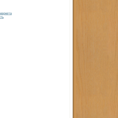
маркета
сть