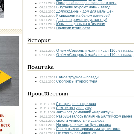
Пожарный поезд на запасном пути
07.11.2009
В Тутаеве откроют новый завод
06.11.2009
Долгожданный дом для малышей
06.11.2009
К сицкарям на белом лайнере?
06.11.2009
Давно не ремонтируется клуб
06.11.2009
Юные следопыты в Великом
03.11.2009
Подвели итоги лета
03.11.2009
История
О чём «Северный край» писал 110 лет назад
14.11.2009
О чём «Северный край» писал 110 лет назад
07.11.2009
Политика
Самое трудное – позади
12.11.2009
Сюрпризы второго тура
03.11.2009
Происшествия
Сто три дня от приказа
11.11.2009
Сел не на ту попутку
11.11.2009
Закрылся домашний «наркоклуб»
11.11.2009
Разбушевалось пламя на Балтийском рынке
10.11.2009
спасти живность не удалось
06.11.2009
Не «поделили» питбультерьера
06.11.2009
Расплатилась красивыми картинками
06.11.2009
Не смогли разминуться
06.11.2009