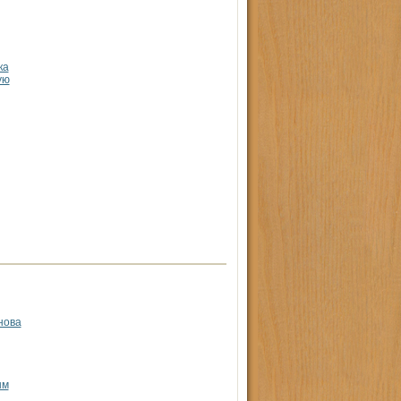
ка
ую
нова
ым