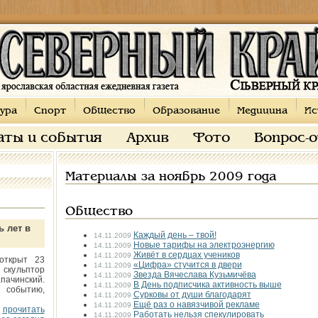
ура
Спорт
Общество
Образование
Медицина
Ис
аты и события
Архив
Фото
Вопрос-
Материалы за ноябрь 2009 года
Общество
ь лет в
Каждый день – твой!
14.11.2009
Новые тарифы на электроэнергию
14.11.2009
Живёт в сердцах учеников
14.11.2009
открыт 23
«Цифра» стучится в двери
14.11.2009
 скульптор
Звезда Вячеслава Кузьмичёва
14.11.2009
пачинский.
В День подписчика активность выше
14.11.2009
 событию,
Сурковы от души благодарят
14.11.2009
Ещё раз о навязчивой рекламе
14.11.2009
прочитать
Работать нельзя спекулировать
14.11.2009