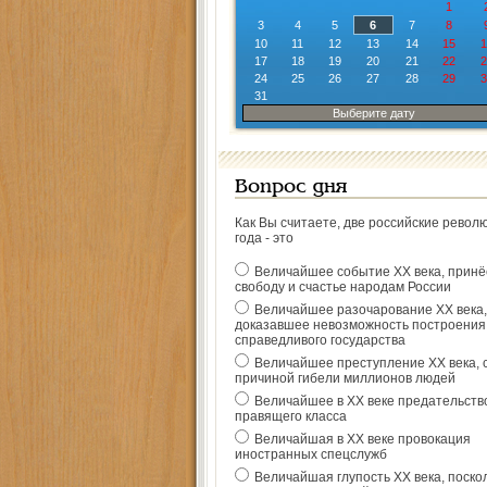
1
3
4
5
6
7
8
10
11
12
13
14
15
1
17
18
19
20
21
22
2
24
25
26
27
28
29
3
31
Выберите дату
Вопрос дня
Как Вы считаете, две российские револ
года - это
Величайшее событие ХХ века, прин
свободу и счастье народам России
Величайшее разочарование ХХ века,
доказавшее невозможность построения
справедливого государства
Величайшее преступление ХХ века, 
причиной гибели миллионов людей
Величайшее в ХХ веке предательств
правящего класса
Величайшая в ХХ веке провокация
иностранных спецслужб
Величайшая глупость ХХ века, поско