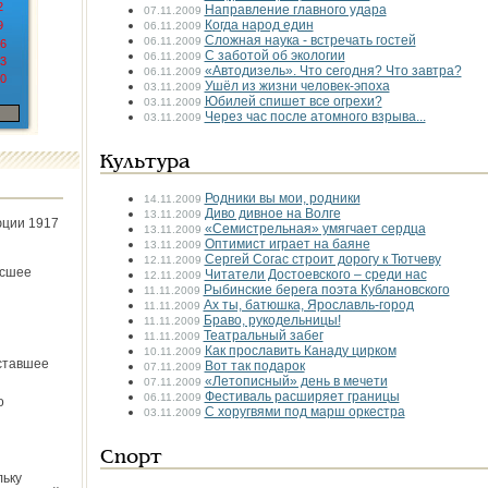
2
Направление главного удара
07.11.2009
Когда народ един
9
06.11.2009
Сложная наука - встречать гостей
06.11.2009
6
С заботой об экологии
06.11.2009
3
«Автодизель». Что сегодня? Что завтра?
06.11.2009
0
Ушёл из жизни человек-эпоха
03.11.2009
Юбилей спишет все огрехи?
03.11.2009
Через час после атомного взрыва...
03.11.2009
Культура
Родники вы мои, родники
14.11.2009
Диво дивное на Волге
13.11.2009
юции 1917
«Семистрельная» умягчает сердца
13.11.2009
Оптимист играет на баяне
13.11.2009
Сергей Согас строит дорогу к Тютчеву
12.11.2009
ёсшее
Читатели Достоевского – среди нас
12.11.2009
Рыбинские берега поэта Кублановского
11.11.2009
Ах ты, батюшка, Ярославль-город
11.11.2009
Браво, рукодельницы!
11.11.2009
Театральный забег
11.11.2009
Как прославить Канаду цирком
10.11.2009
ставшее
Вот так подарок
07.11.2009
«Летописный» день в мечети
07.11.2009
Фестиваль расширяет границы
06.11.2009
о
С хоругвями под марш оркестра
03.11.2009
Спорт
льку