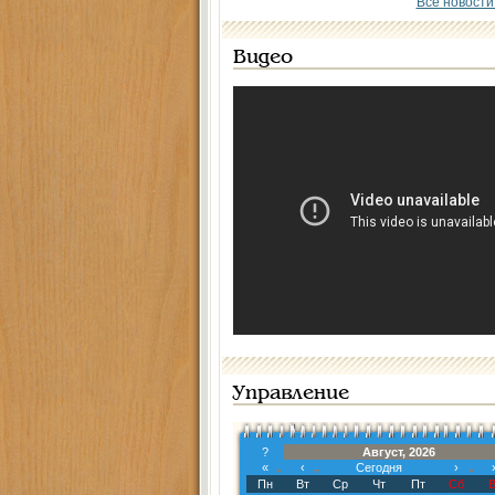
Все новости
Видео
Управление
?
Август, 2026
«
‹
Сегодня
›
Пн
Вт
Ср
Чт
Пт
Сб
В