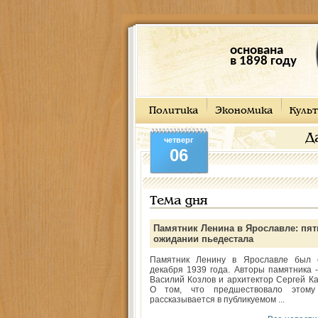
основана
в 1898 году
Политика
Экономика
Культ
Д
четверг
06
Тема дня
Памятник Ленина в Ярославле: пят
ожидании пьедестала
Памятник Ленину в Ярославле был 
декабря 1939 года. Авторы памятника -
Василий Козлов и архитектор Сергей Ка
О том, что предшествовало этому
рассказывается в публикуемом ...