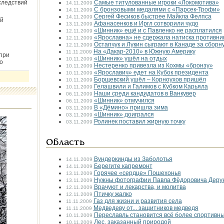
следствий
Самые титулованные игроки «Локомотива»
14.11.2009
С бронзовыми медалями с «Парсек-Трофи»
14.11.2009
Сергей Фесиков быстрее Майкла Фелпса
14.11.2009
й
Афанасенков и Иргл сотворили чудо
13.11.2009
«Шинник» ещё и с Павленко не расплатился
12.11.2009
«Ярославна» не сдержала натиска противни
12.11.2009
Остапчук и Лукин сыграют в Канаде за сборн
12.11.2009
На «Дакар-2010» в Южную Америку
11.11.2009
при
«Шинник» ушёл на отдых
10.11.2009
о
Нестеренко привезла из Кохмы «бронзу»
10.11.2009
«Ярославич» едет на Кубок президента
10.11.2009
Борщевский ушёл – Корноухов пришёл
10.11.2009
Гелашвили и Галимов с Кубком Карьяла
10.11.2009
Наши среди кандидатов в Ванкувер
06.11.2009
«Шинник» отмучился
06.11.2009
В «Дёмино» пришла зима
03.11.2009
«Шинник» доигрался
03.11.2009
Ролинек поставил жирную точку
03.11.2009
Область
Вундеркинды из Заболотья
14.11.2009
Берегите капремонт
14.11.2009
Горячее «сердце» Пошехонья
13.11.2009
Нужны фотографии Павла Фёдоровича Деру
13.11.2009
Врачуют и лекарства, и молитва
12.11.2009
Птичку жалко
12.11.2009
Газ для жизни и развития села
11.11.2009
Медведеву от... защитников медведя
11.11.2009
Переславль становится всё более спортивн
10.11.2009
Лес, заказанный природой
10.11.2009