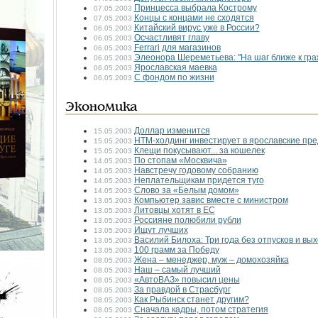
Принцесса выбрала Кострому
07.05.2003
Концы с концами не сходятся
07.05.2003
Китайский вирус уже в России?
06.05.2003
Осчастливят главу
06.05.2003
Ferrari для магазинов
06.05.2003
Элеонора Шереметьева: "На шаг ближе к гр
06.05.2003
Ярославская маевка
06.05.2003
С фондом по жизни
06.05.2003
Экономика
Доллар изменится
15.05.2003
НТМ-холдинг инвестирует в ярославские пр
15.05.2003
Клещи покусывают... за кошелек
15.05.2003
По стопам «Москвича»
14.05.2003
Навстречу годовому собранию
14.05.2003
Неплательщикам придется туго
14.05.2003
Слово за «Белым домом»
14.05.2003
Компьютер завис вместе с министром
13.05.2003
Литовцы хотят в ЕС
13.05.2003
Россияне полюбили рубли
13.05.2003
Ищут лучших
13.05.2003
Василий Билоха: Три года без отпусков и вы
13.05.2003
100 грамм за Победу
13.05.2003
Жена – менеджер, муж – домохозяйка
08.05.2003
Наш – самый лучший
08.05.2003
«АвтоВАЗ» повысил цены
08.05.2003
За правдой в Страсбург
08.05.2003
Как Рыбинск станет другим?
08.05.2003
Сначала кадры, потом стратегия
08.05.2003