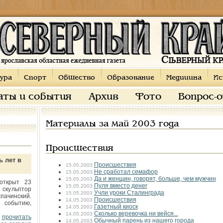
ура
Спорт
Общество
Образование
Медицина
Ис
аты и события
Архив
Фото
Вопрос-
Материалы за май 2003 года
Происшествия
ь лет в
Происшествия
15.05.2003
Не сработал семафор
15.05.2003
Да и женщин, говорят, больше, чем мужчин
15.05.2003
открыт 23
Пуля вместо денег
15.05.2003
 скульптор
Учли уроки Сталинграда
15.05.2003
пачинский.
Происшествия
14.05.2003
 событию,
Газетный киоск
14.05.2003
Сколько веревочка ни вейся...
14.05.2003
прочитать
Обычный парень из нашего города
14.05.2003