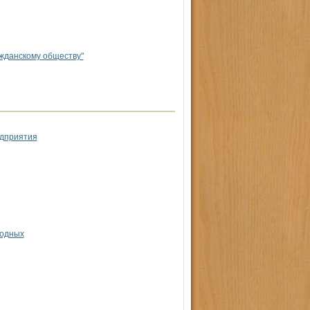
ажданскому обществу"
едприятия
ходных