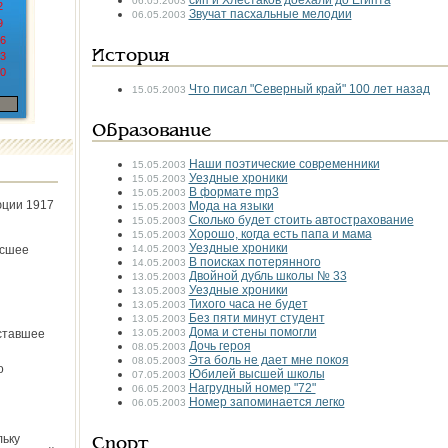
сип и Хлестаков доехали до Египта
06.05.2003
2
Звучат пасхальные мелодии
06.05.2003
9
6
История
3
0
Что писал "Северный край" 100 лет назад
15.05.2003
Образование
Наши поэтические современники
15.05.2003
Уездные хроники
15.05.2003
В формате mp3
15.05.2003
юции 1917
Мода на языки
15.05.2003
Сколько будет стоить автострахование
15.05.2003
Хорошо, когда есть папа и мама
15.05.2003
Уездные хроники
ёсшее
14.05.2003
В поисках потерянного
14.05.2003
Двойной дубль школы № 33
13.05.2003
Уездные хроники
13.05.2003
Тихого часа не будет
13.05.2003
Без пяти минут студент
13.05.2003
Дома и стены помогли
ставшее
13.05.2003
Дочь героя
08.05.2003
Эта боль не дает мне покоя
08.05.2003
о
Юбилей высшей школы
07.05.2003
Нагрудный номер "72"
06.05.2003
Номер запоминается легко
06.05.2003
льку
Спорт