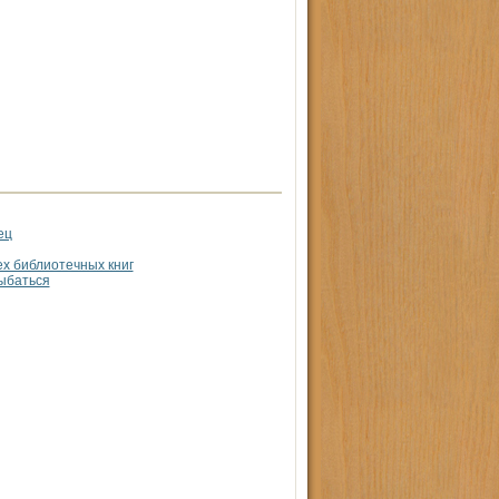
ец
ех библиотечных книг
лыбаться