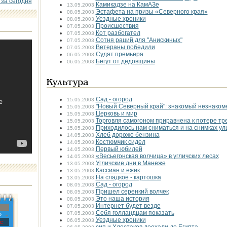
 за сегодня
Камикадзе на КамАЗе
13.05.2003
Эстафета на призы «Северного края»
08.05.2003
Уездные хроники
08.05.2003
Происшествия
07.05.2003
Кот разбогател
07.05.2003
Сотня раций для "Анискиных"
07.05.2003
Ветераны победили
07.05.2003
Судят премьера
06.05.2003
Бегут от дедовщины
06.05.2003
Культура
Сад - огород
15.05.2003
"Новый Северный край": знакомый незнаком
15.05.2003
Церковь и мир
15.05.2003
Торговля самогоном приравнена к потере тр
15.05.2003
Приходилось нам сниматься и на снимках у
15.05.2003
Хлеб дороже бензина
14.05.2003
Костюмчик сидел
14.05.2003
Первый юбилей
14.05.2003
«Весьегонская волчица» в угличских лесах
14.05.2003
Угличские дни в Манеже
13.05.2003
Кассиан и ежик
13.05.2003
На сладкое - картошка
13.05.2003
Сад - огород
08.05.2003
Пришел серенкий волчек
08.05.2003
Это наша история
08.05.2003
Интернет будет везде
07.05.2003
Себя голландцам показать
07.05.2003
»
Уездные хроники
06.05.2003
с