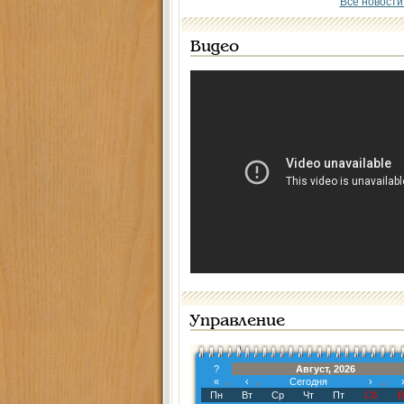
Все новости
Видео
Управление
?
Август, 2026
«
‹
Сегодня
›
Пн
Вт
Ср
Чт
Пт
Сб
В