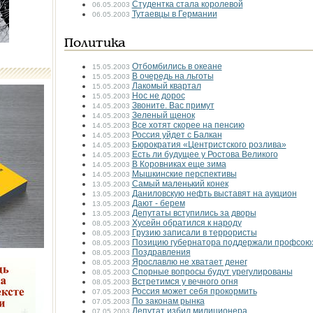
Студентка стала королевой
06.05.2003
Тутаевцы в Германии
06.05.2003
Политика
Отбомбились в океане
15.05.2003
В очередь на льготы
15.05.2003
Лакомый квартал
15.05.2003
Нос не дорос
15.05.2003
Звоните. Вас примут
14.05.2003
Зеленый щенок
14.05.2003
Все хотят скорее на пенсию
14.05.2003
Россия уйдет с Балкан
14.05.2003
Бюрократия «Центристского розлива»
14.05.2003
Есть ли будущее у Ростова Великого
14.05.2003
В Коровниках еще зима
14.05.2003
Мышкинские перспективы
14.05.2003
Самый маленький конек
13.05.2003
Даниловскую нефть выставят на аукцион
13.05.2003
Дают - берем
13.05.2003
Депутаты вступились за дворы
13.05.2003
Хусейн обратился к народу
08.05.2003
Грузию записали в террористы
08.05.2003
Позицию губернатора поддержали профсою
08.05.2003
Поздравления
08.05.2003
Ярославлю не хватает денег
08.05.2003
Спорные вопросы будут урегулированы
08.05.2003
Встретимся у вечного огня
08.05.2003
Россия может себя прокормить
07.05.2003
По законам рынка
07.05.2003
Депутат избил милиционера
07.05.2003