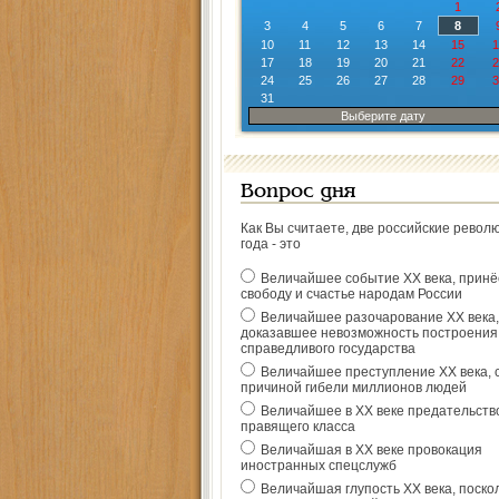
1
3
4
5
6
7
8
10
11
12
13
14
15
1
17
18
19
20
21
22
2
24
25
26
27
28
29
3
31
Выберите дату
Вопрос дня
Как Вы считаете, две российские револ
года - это
Величайшее событие ХХ века, прин
свободу и счастье народам России
Величайшее разочарование ХХ века,
доказавшее невозможность построения
справедливого государства
Величайшее преступление ХХ века, 
причиной гибели миллионов людей
Величайшее в ХХ веке предательств
правящего класса
Величайшая в ХХ веке провокация
иностранных спецслужб
Величайшая глупость ХХ века, поско