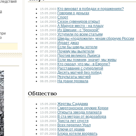
следствий
Кто виноват в победах и поражениях?
15.05.2003
й
Говорим о деньгах
15.05.2003
Спорт
14.05.2003
Сезон сувениров открыт
14.05.2003
А Марусе место - на плацу
14.05.2003
Из Швеции - с "бронзой"
13.05.2003
при
Уступили по всем статьям
13.05.2003
о
Шведы «подложили» чехам сборную России
08.05.2003
Играет джаз
08.05.2003
Если бы шведы хотели
07.05.2003
Почему мы вылетели
07.05.2003
Против великого Льюиса
07.05.2003
Если мы помним, значит, мы живы
07.05.2003
Кто сказал, что мы - в Европе?
06.05.2003
Расставание с суперлигой
06.05.2003
Десять матчей без побед
06.05.2003
Результаты матчей
06.05.2003
На грани провала
06.05.2003
Общество
Жертвы Саддама
15.05.2003
Смертоносное оружие Кореи
14.05.2003
Открыта звезда плагиата
13.05.2003
В ста метрах от водозабора
13.05.2003
Триста лет спустя
13.05.2003
Всех перепил Урал
08.05.2003
Ключи от храма
08.05.2003
Блэра хотели взорвать
07.05.2003