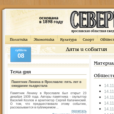
основана
в 1898 году
Политика
Экономика
Культура
Спорт
Общес
Даты и события
суббота
08
Материа
Тема дня
Общест
Памятник Ленина в Ярославле: пять лет в
14.1
ожидании пьедестала
14.1
Памятник Ленину в Ярославле был открыт 23
декабря 1939 года. Авторы памятника - скульптор
14.1
Василий Козлов и архитектор Сергей Капачинский.
14.1
О том, что предшествовало этому событию,
рассказывается в публикуемом ...
14.1
прочитать