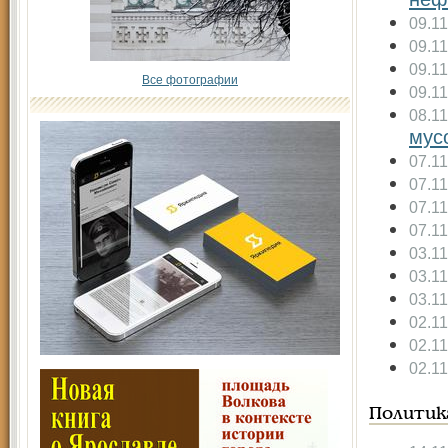
09.1
09.1
09.1
Все фотографии
09.1
08.1
мус
07.1
07.1
07.1
07.1
03.1
03.1
03.1
02.1
02.1
02.1
Политик