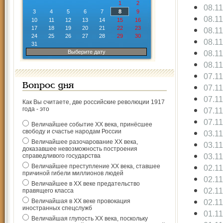
1
2
08.1
3
4
5
6
7
8
9
08.1
10
11
12
13
14
15
16
17
18
19
20
21
22
23
08.1
24
25
26
27
28
29
30
08.1
31
Выберите дату
08.1
08.1
07.1
Вопрос дня
07.1
07.1
Как Вы считаете, две российские революции 1917
года - это
07.1
07.1
Величайшее событие ХХ века, принёсшее
свободу и счастье народам России
03.1
Величайшее разочарование ХХ века,
03.1
доказавшее невозможность построения
03.1
справедливого государства
Величайшее преступление ХХ века, ставшее
02.1
причиной гибели миллионов людей
02.1
Величайшее в ХХ веке предательство
02.1
правящего класса
Величайшая в ХХ веке провокация
02.1
иностранных спецслужб
01.1
Величайшая глупость ХХ века, поскольку