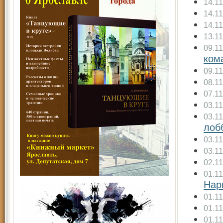
14.1
14.1
14.1
13.1
09.1
ком
09.1
08.1
07.1
03.1
03.1
лоб
03.1
03.1
02.1
01.1
Нар
01.1
01.1
01.1