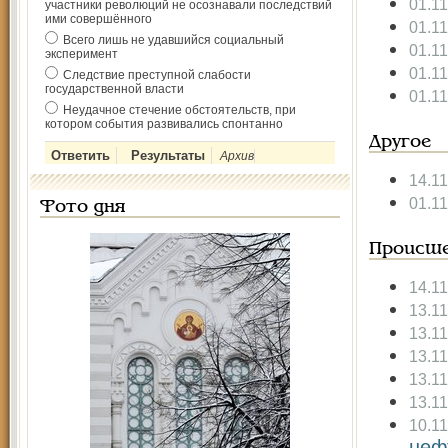
01.1
участники революций не осознавали последствий
ими совершённого
01.1
Всего лишь не удавшийся социальный
01.1
эксперимент
01.1
Следствие преступной слабости
государственной власти
01.1
Неудачное стечение обстоятельств, при
котором события развивались спонтанно
Другое
Архив
14.1
01.1
Фото дня
Происше
14.1
13.1
13.1
13.1
13.1
13.1
10.1
неф