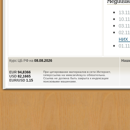
Медицин
13.1
10.1
03.1
02.1
них
01.1
Курс ЦБ РФ на
08.08.2026
Наши
EUR
94,8366
При цитировании материалов в сети Интернет,
гиперссылка на www.sevkray.ru обязательна.
USD
82,1665
Ссылка не должна быть закрыта к индексации
EUR/USD
1.15
поисковыми машинами.