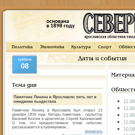
основана
в 1898 году
Политика
Экономика
Культура
Спорт
Общес
Даты и события
суббота
08
Материа
Тема дня
Общест
Памятник Ленина в Ярославле: пять лет в
11.0
ожидании пьедестала
11.0
Памятник Ленину в Ярославле был открыт 23
декабря 1939 года. Авторы памятника - скульптор
11.0
Василий Козлов и архитектор Сергей Капачинский.
11.0
О том, что предшествовало этому событию,
рассказывается в публикуемом ...
10.0
прочитать