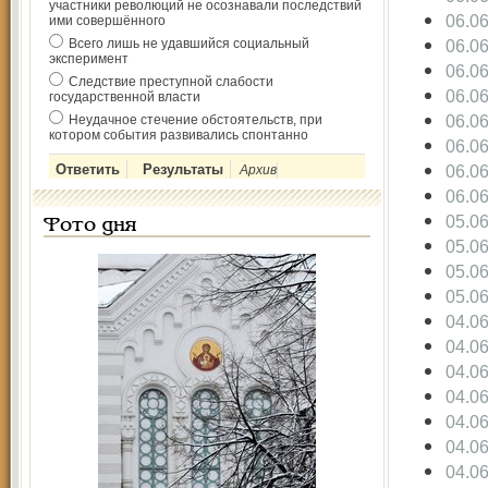
участники революций не осознавали последствий
06.0
ими совершённого
Всего лишь не удавшийся социальный
06.0
эксперимент
06.0
Следствие преступной слабости
06.0
государственной власти
06.0
Неудачное стечение обстоятельств, при
котором события развивались спонтанно
06.0
06.0
Архив
06.0
05.0
Фото дня
05.0
05.0
05.0
04.0
04.0
04.0
04.0
04.0
04.0
04.0