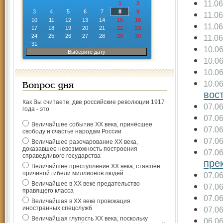
11.0
1
2
3
4
5
6
7
8
9
11.0
10
11
12
13
14
15
16
11.0
17
18
19
20
21
22
23
24
25
26
27
28
29
30
11.0
31
10.0
Выберите дату
10.0
10.0
10.0
Вопрос дня
вос
Как Вы считаете, две российские революции 1917
07.0
года - это
07.0
Величайшее событие ХХ века, принёсшее
07.0
свободу и счастье народам России
07.0
Величайшее разочарование ХХ века,
доказавшее невозможность построения
07.0
справедливого государства
пре
Величайшее преступление ХХ века, ставшее
причиной гибели миллионов людей
07.0
Величайшее в ХХ веке предательство
07.0
правящего класса
07.0
Величайшая в ХХ веке провокация
иностранных спецслужб
07.0
Величайшая глупость ХХ века, поскольку
06.0