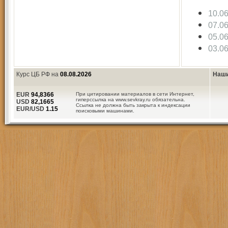
10.0
07.0
05.0
03.0
Курс ЦБ РФ на
08.08.2026
Наши
EUR
94,8366
При цитировании материалов в сети Интернет,
гиперссылка на www.sevkray.ru обязательна.
USD
82,1665
Ссылка не должна быть закрыта к индексации
EUR/USD
1.15
поисковыми машинами.