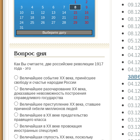
1
2
09.1
3
4
5
6
7
8
9
08.1
10
11
12
13
14
15
16
17
18
19
20
21
22
23
08.1
24
25
26
27
28
29
30
08.1
31
Выберите дату
08.1
05.1
04.1
Вопрос дня
04.1
04.1
Как Вы считаете, две российские революции 1917
года - это
04.1
зав
Величайшее событие ХХ века, принёсшее
свободу и счастье народам России
04.1
Величайшее разочарование ХХ века,
04.1
доказавшее невозможность построения
04.1
справедливого государства
Величайшее преступление ХХ века, ставшее
03.1
причиной гибели миллионов людей
03.1
Величайшее в ХХ веке предательство
03.1
правящего класса
Величайшая в ХХ веке провокация
03.1
иностранных спецслужб
02.1
Величайшая глупость ХХ века, поскольку