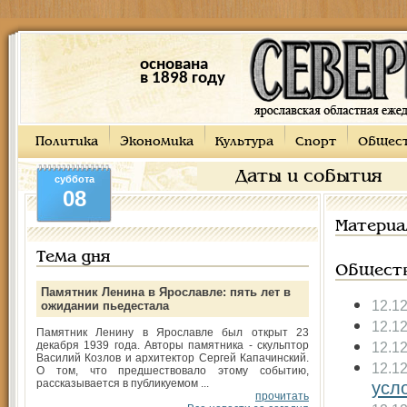
основана
в 1898 году
Политика
Экономика
Культура
Спорт
Общес
Даты и события
суббота
08
Материа
Тема дня
Общест
Памятник Ленина в Ярославле: пять лет в
12.1
ожидании пьедестала
12.1
Памятник Ленину в Ярославле был открыт 23
декабря 1939 года. Авторы памятника - скульптор
12.1
Василий Козлов и архитектор Сергей Капачинский.
12.1
О том, что предшествовало этому событию,
рассказывается в публикуемом ...
усл
прочитать