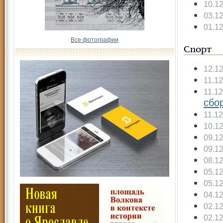
10.1
03.1
01.1
Все фотографии
Спорт
12.1
11.1
11.1
сбо
11.1
10.1
09.1
09.1
08.1
05.1
05.1
04.1
02.1
02.1