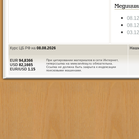
Медицин
08.1
08.1
03.1
Курс ЦБ РФ на
08.08.2026
Наши
EUR
94,8366
При цитировании материалов в сети Интернет,
гиперссылка на www.sevkray.ru обязательна.
USD
82,1665
Ссылка не должна быть закрыта к индексации
EUR/USD
1.15
поисковыми машинами.