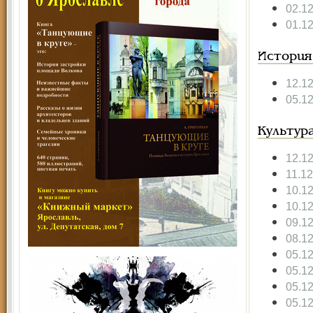
02.1
01.1
История
12.1
05.1
Культур
12.1
11.1
10.1
10.1
09.1
08.1
05.1
05.1
05.1
05.1