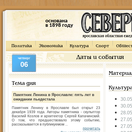
основана
в 1898 году
Политика
Экономика
Культура
Спорт
Общес
Даты и события
четверг
06
Материа
Тема дня
Культур
Памятник Ленина в Ярославле: пять лет в
30.0
ожидании пьедестала
30.0
Памятник Ленину в Ярославле был открыт 23
декабря 1939 года. Авторы памятника - скульптор
28.0
Василий Козлов и архитектор Сергей Капачинский.
27.0
О том, что предшествовало этому событию,
рассказывается в публикуемом ...
27.0
прочитать