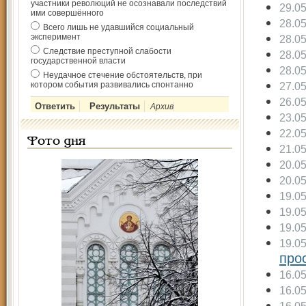
участники революций не осознавали последствий
29.0
ими совершённого
28.0
Всего лишь не удавшийся социальный
эксперимент
28.0
Следствие преступной слабости
28.0
государственной власти
28.0
Неудачное стечение обстоятельств, при
котором события развивались спонтанно
27.0
26.0
Архив
23.0
22.0
Фото дня
21.0
20.0
20.0
19.0
19.0
19.0
19.0
про
16.0
16.0