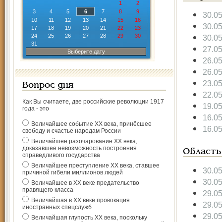
1
2
3
4
5
6
7
8
9
30.0
10
11
12
13
14
15
16
30.0
17
18
19
20
21
22
23
24
25
26
27
28
29
30
30.0
31
27.0
Выберите дату
26.0
26.0
23.0
Вопрос дня
22.0
Как Вы считаете, две российские революции 1917
19.0
года - это
16.0
Величайшее событие ХХ века, принёсшее
16.0
свободу и счастье народам России
Величайшее разочарование ХХ века,
доказавшее невозможность построения
Область
справедливого государства
Величайшее преступление ХХ века, ставшее
30.0
причиной гибели миллионов людей
30.0
Величайшее в ХХ веке предательство
правящего класса
29.0
Величайшая в ХХ веке провокация
29.0
иностранных спецслужб
29.0
Величайшая глупость ХХ века, поскольку