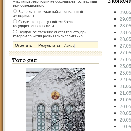
Экономи
участники революций не осознавали последствий
ими совершённого
Всего лишь не удавшийся социальный
29.0
эксперимент
29.0
Следствие преступной слабости
28.0
государственной власти
28.0
Неудачное стечение обстоятельств, при
котором события развивались спонтанно
28.0
27.0
Архив
27.0
27.0
Фото дня
25.0
25.0
22.0
21.0
21.0
21.0
20.0
20.0
20.0
19.0