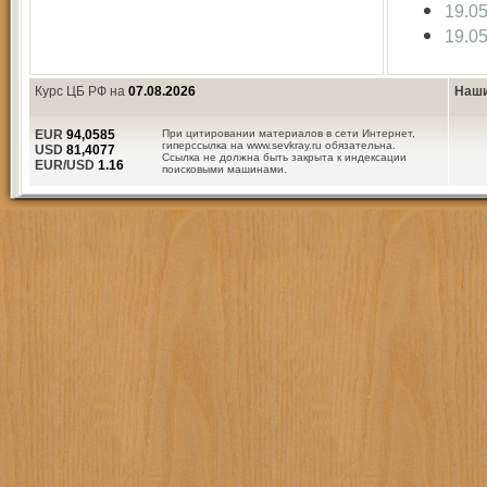
19.0
19.0
Курс ЦБ РФ на
07.08.2026
Наши
EUR
94,0585
При цитировании материалов в сети Интернет,
гиперссылка на www.sevkray.ru обязательна.
USD
81,4077
Ссылка не должна быть закрыта к индексации
EUR/USD
1.16
поисковыми машинами.