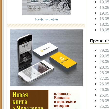
19.0
19.0
19.0
18.0
Все фотографии
18.0
18.0
Происше
29.0
29.0
28.0
28.0
28.0
27.0
26.0
26.0
26.0
26.0
25.0