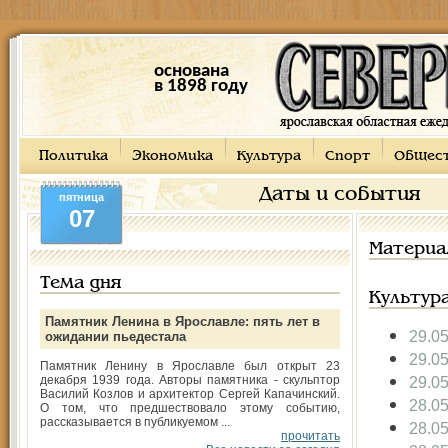
основана
в 1898 году
Политика
Экономика
Культура
Спорт
Общес
Даты и события
пятница
07
Материа
Тема дня
Культур
Памятник Ленина в Ярославле: пять лет в
29.0
ожидании пьедестала
29.0
Памятник Ленину в Ярославле был открыт 23
декабря 1939 года. Авторы памятника - скульптор
29.0
Василий Козлов и архитектор Сергей Капачинский.
28.0
О том, что предшествовало этому событию,
рассказывается в публикуемом ...
28.0
прочитать