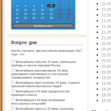
1
2
22.0
3
4
5
6
7
8
9
22.0
10
11
12
13
14
15
16
17
18
19
20
21
22
23
21.0
24
25
26
27
28
29
30
21.0
31
Выберите дату
21.0
21.0
21.0
Вопрос дня
20.0
20.0
Как Вы считаете, две российские революции 1917
года - это
20.0
20.0
Величайшее событие ХХ века, принёсшее
свободу и счастье народам России
20.0
Величайшее разочарование ХХ века,
20.0
доказавшее невозможность построения
19.0
справедливого государства
Величайшее преступление ХХ века, ставшее
19.0
причиной гибели миллионов людей
18.0
Величайшее в ХХ веке предательство
18.0
правящего класса
Величайшая в ХХ веке провокация
18.0
иностранных спецслужб
Величайшая глупость ХХ века, поскольку