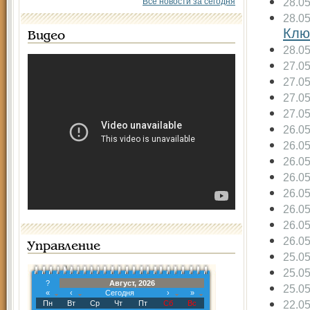
28.0
Все новости за сегодня
28.0
Клю
Видео
28.0
27.0
27.0
27.0
27.0
26.0
26.0
26.0
26.0
26.0
26.0
26.0
26.0
Управление
25.0
25.0
?
Август, 2026
25.0
«
‹
Сегодня
›
»
22.0
Пн
Вт
Ср
Чт
Пт
Сб
Вс