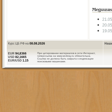
Медицин
21.0
20.0
19.0
Курс ЦБ РФ на
08.08.2026
Наши
EUR
94,8366
При цитировании материалов в сети Интернет,
гиперссылка на www.sevkray.ru обязательна.
USD
82,1665
Ссылка не должна быть закрыта к индексации
EUR/USD
1.15
поисковыми машинами.