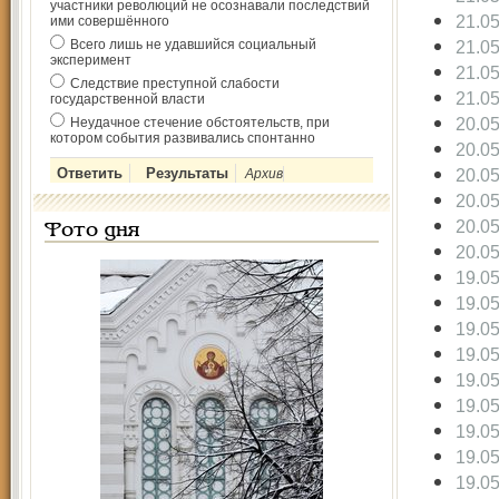
участники революций не осознавали последствий
21.0
ими совершённого
Всего лишь не удавшийся социальный
21.0
эксперимент
21.0
Следствие преступной слабости
21.0
государственной власти
20.0
Неудачное стечение обстоятельств, при
котором события развивались спонтанно
20.0
20.0
Архив
20.0
20.0
Фото дня
20.0
19.0
19.0
19.0
19.0
19.0
19.0
19.0
19.0
19.0