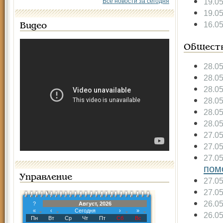
19.0
Все новости за сегодня
19.0
16.0
Видео
Общест
28.0
28.0
28.0
28.0
28.0
28.0
27.0
27.0
27.0
пом
Управление
27.0
27.0
26.0
?
Август, 2026
«
‹
Сегодня
›
»
26.0
Пн
Вт
Ср
Чт
Пт
Сб
Вс