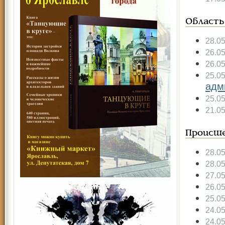
Область
28.0
26.0
26.0
25.0
адм
25.0
21.0
Происше
28.0
28.0
27.0
26.0
25.0
24.0
24.0