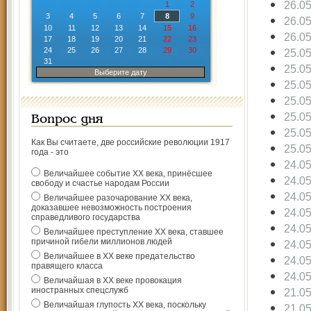
26.0
1
2
3
4
5
6
7
8
9
26.0
10
11
12
13
14
15
16
26.0
17
18
19
20
21
22
23
24
25
26
27
28
29
30
25.0
31
25.0
Выберите дату
25.0
25.0
25.0
Вопрос дня
25.0
Как Вы считаете, две российские революции 1917
25.0
года - это
24.0
Величайшее событие ХХ века, принёсшее
24.0
свободу и счастье народам России
24.0
Величайшее разочарование ХХ века,
доказавшее невозможность построения
24.0
справедливого государства
24.0
Величайшее преступление ХХ века, ставшее
причиной гибели миллионов людей
24.0
Величайшее в ХХ веке предательство
24.0
правящего класса
24.0
Величайшая в ХХ веке провокация
иностранных спецслужб
21.0
Величайшая глупость ХХ века, поскольку
21.0