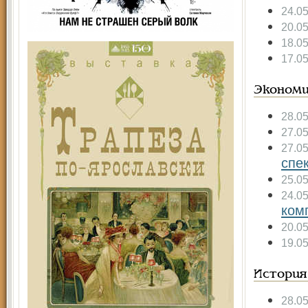
24.0
20.0
18.0
17.0
Экономи
28.0
27.0
27.0
спе
25.0
24.0
ком
20.0
19.0
История
28.0