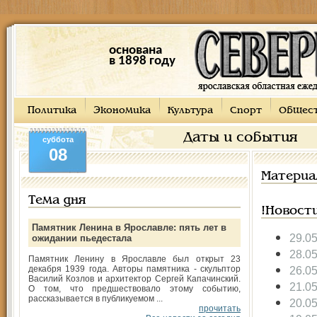
основана
в 1898 году
Политика
Экономика
Культура
Спорт
Общес
Даты и события
суббота
08
Материа
Тема дня
!Новост
Памятник Ленина в Ярославле: пять лет в
29.0
ожидании пьедестала
28.0
Памятник Ленину в Ярославле был открыт 23
декабря 1939 года. Авторы памятника - скульптор
26.0
Василий Козлов и архитектор Сергей Капачинский.
21.0
О том, что предшествовало этому событию,
рассказывается в публикуемом ...
20.0
прочитать