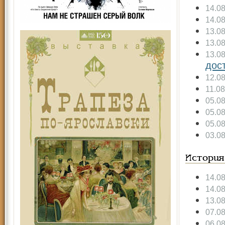
14.0
14.0
13.0
13.0
13.0
дос
12.0
11.0
05.0
05.0
05.0
03.0
История
14.0
14.0
13.0
07.0
06.0