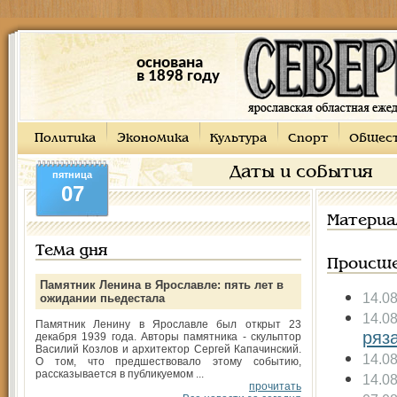
основана
в 1898 году
Политика
Экономика
Культура
Спорт
Общес
Даты и события
пятница
07
Материа
Тема дня
Происше
Памятник Ленина в Ярославле: пять лет в
14.0
ожидании пьедестала
14.0
Памятник Ленину в Ярославле был открыт 23
ряз
декабря 1939 года. Авторы памятника - скульптор
Василий Козлов и архитектор Сергей Капачинский.
14.0
О том, что предшествовало этому событию,
рассказывается в публикуемом ...
14.0
прочитать