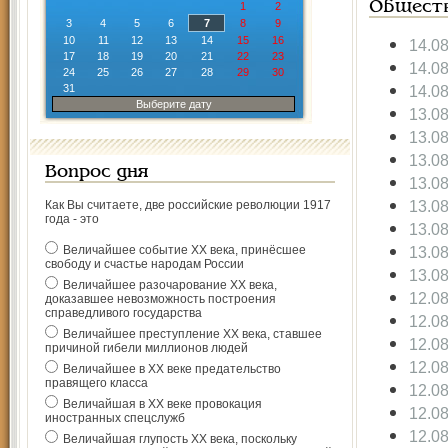
Общест
1
2
3
4
5
6
7
8
9
10
11
12
13
14
15
16
14.0
17
18
19
20
21
22
23
14.0
24
25
26
27
28
29
30
31
14.0
Выберите дату
13.0
13.0
13.0
Вопрос дня
13.0
13.0
Как Вы считаете, две российские революции 1917
года - это
13.0
Величайшее событие ХХ века, принёсшее
13.0
свободу и счастье народам России
13.0
Величайшее разочарование ХХ века,
12.0
доказавшее невозможность построения
справедливого государства
12.0
Величайшее преступление ХХ века, ставшее
12.0
причиной гибели миллионов людей
12.0
Величайшее в ХХ веке предательство
правящего класса
12.0
Величайшая в ХХ веке провокация
12.0
иностранных спецслужб
12.0
Величайшая глупость ХХ века, поскольку