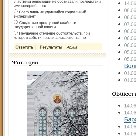
участники революций не осознавали последствий
14.0
ими совершённого
08.0
Всего лишь не удавшийся социальный
эксперимент
08.0
Следствие преступной слабости
07.0
государственной власти
06.0
Неудачное стечение обстоятельств, при
котором события развивались спонтанно
06.0
06.0
Архив
05.0
05.0
Фото дня
Вол
01.0
01.0
Общест
14.0
14.0
Бар
14.0
14.0