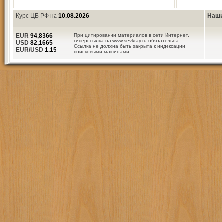
Курс ЦБ РФ на
10.08.2026
Наши
EUR
94,8366
При цитировании материалов в сети Интернет,
гиперссылка на www.sevkray.ru обязательна.
USD
82,1665
Ссылка не должна быть закрыта к индексации
EUR/USD
1.15
поисковыми машинами.