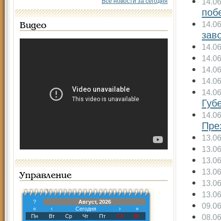
14.0
Все новости за сегодня
поб
14.0
Видео
зав
14.0
14.0
14.0
14.0
14.0
Губ
14.0
Пре
13.0
13.0
13.0
13.0
Управление
13.0
13.0
?
Август, 2026
09.0
«
‹
Сегодня
›
»
08.0
Пн
Вт
Ср
Чт
Пт
Сб
Вс