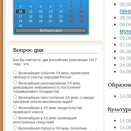
1
2
08.0
3
4
5
6
7
8
9
пен
10
11
12
13
14
15
16
17
18
19
20
21
22
23
08.0
24
25
26
27
28
29
30
08.0
31
мун
Выберите дату
08.0
07.0
Вопрос дня
06.0
04.0
Как Вы считаете, две российские революции 1917
года - это
04.0
04.0
Величайшее событие ХХ века, принёсшее
свободу и счастье народам России
Величайшее разочарование ХХ века,
Образов
доказавшее невозможность построения
справедливого государства
14.0
Величайшее преступление ХХ века, ставшее
причиной гибели миллионов людей
Величайшее в ХХ веке предательство
Культур
правящего класса
Величайшая в ХХ веке провокация
14.0
иностранных спецслужб
14.0
Величайшая глупость ХХ века, поскольку