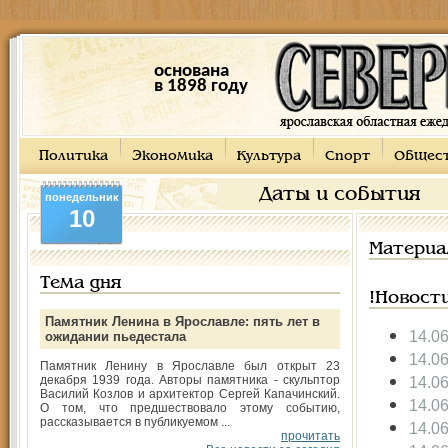
основана
в 1898 году
Политика
Экономика
Культура
Спорт
Общес
Даты и события
понедельник
10
Материа
Тема дня
!Новост
Памятник Ленина в Ярославле: пять лет в
14.0
ожидании пьедестала
14.0
Памятник Ленину в Ярославле был открыт 23
декабря 1939 года. Авторы памятника - скульптор
14.0
Василий Козлов и архитектор Сергей Капачинский.
14.0
О том, что предшествовало этому событию,
рассказывается в публикуемом ...
14.0
прочитать