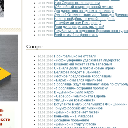
Имя Сирано стало паролем
28.01.2010
Юбилейный «пир» органной музыки
27.01.2010
Два директора на одном велосипеде
23.01.2010
Лучший Отелло столетия – Пласидо Доминг
21.01.2010
Налево пойдёшь – в музей попадёшь
20.01.2010
По зубам ли нам Гельдерод?
20.01.2010
Если душа родилась крылатой
20.01.2010
Голубая мечта педагогов Ярославского худо
19.01.2010
Всей семьёй на фестиваль
16.01.2010
Спорт
Проиграли, но не отстали
30.01.2010
«Локо» уверенно удерживает лидерство
30.01.2010
Вишневский может стать запасным
30.01.2010
Сначала долги, а потом новые игроки
30.01.2010
Белякова поедет в Ванкувер
29.01.2010
Лестное предложение ярославцам
28.01.2010
«Барыс» оказался удачливее
28.01.2010
Ярославцы ждут чемпионат мира по футбол
27.01.2010
«Ярославич» сохранил прописку
27.01.2010
В «Дёмино» было жарко
26.01.2010
«Серебро» чемпионата Европы
26.01.2010
Упущенные возможности
26.01.2010
Вступайте в клуб болельщиков ФК «Шинник»
26.01.2010
Триумф российских лыжников
23.01.2010
«Дёмино» встречает гостей
22.01.2010
Конькова – на Макарова
22.01.2010
Досадное поражение
20.01.2010
«Дёмино» к старту готово
19.01.2010