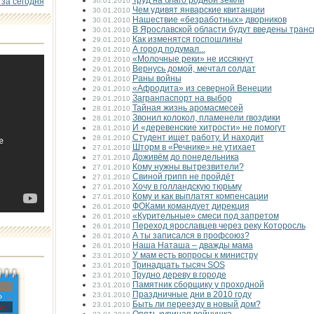
Труд на благо родной земли
 за сегодня
30.01.2010
Чем удивят январские квитанции
30.01.2010
Нашествие «безработных» дворников
30.01.2010
В Ярославской области будут введены тран
30.01.2010
Как изменятся госпошлины
29.01.2010
А город подумал...
29.01.2010
«Молочные реки» не иссякнут
29.01.2010
Вернусь домой, мечтал солдат
29.01.2010
Раны войны
29.01.2010
«Афродита» из северной Венеции
29.01.2010
Загранпаспорт на выбор
29.01.2010
Тайная жизнь аромасмесей
28.01.2010
Звонил колокол, пламенели гвоздики
28.01.2010
И «деревенские хитрости» не помогут
28.01.2010
Студент ищет работу. И находит
28.01.2010
Шторм в «Речнике» не утихает
27.01.2010
Доживём до понедельника
27.01.2010
Кому нужны вытрезвители?
27.01.2010
Свиной грипп не пройдёт
27.01.2010
Хочу в голландскую тюрьму
27.01.2010
Кому и как выплатят компенсации
27.01.2010
ФОКами командует дирекция
26.01.2010
«Курительные» смеси под запретом
26.01.2010
Переход ярославцев через реку Которосль
26.01.2010
А ты записался в профсоюз?
26.01.2010
Наша Наташа – дважды мама
26.01.2010
У мам есть вопросы к министру
23.01.2010
Тринадцать тысяч SOS
23.01.2010
Трудно дереву в городе
23.01.2010
Памятник сборщику у проходной
23.01.2010
Праздничные дни в 2010 году
23.01.2010
»
Быть ли переезду в новый дом?
23.01.2010
с