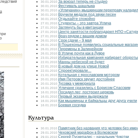
следствий
За вокзал теперь не стыдно
30.01.2010
Фестиваль шашлыка
30.01.2010
«Угличанин» мышкинцам переправу налади
30.01.2010
й
Вручили медали под звуки песен
30.01.2010
Отдыхайте спокойно
30.01.2010
Студенты – это завтра Углича
27.01.2010
Заглянуть бы в квитанции
27.01.2010
Центр занятости поблагодарил НПО «Сатур
27.01.2010
при
Врач рядом с вашим домом
27.01.2010
о
Срок сдачи – 9 мая
26.01.2010
В Пошехонье появились социальные магази
26.01.2010
Перемены в Залинейном
26.01.2010
В Угличе почти как в Лувре
26.01.2010
Избирательная кампания набирает обороты
23.01.2010
Манны небесной не будет
22.01.2010
В новый дом на улице Новой
22.01.2010
Спроектировали…
22.01.2010
Котельная с ярославским мотором
21.01.2010
Имя Петровск звучит достойнее
20.01.2010
Тусовка у мемориала
20.01.2010
Угличане сразились с Борисом Спасским
16.01.2010
Посадил лес, построил церковь
16.01.2010
Первый экзамен выдержали
16.01.2010
Как мышкинцы и байкальцы друг друга учили
16.01.2010
Боевая соседка
16.01.2010
Культура
Памятник без названия что человек без име
30.01.2010
Чеховский марафон в Волковском
29.01.2010
Сергей Пускепалис – начальник Чукотки
29.01.2010