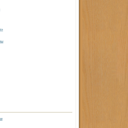
л
н»
ны
ни