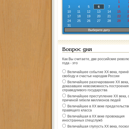
1
3
4
5
6
7
8
10
11
12
13
14
15
1
17
18
19
20
21
22
2
24
25
26
27
28
29
3
31
Выберите дату
Вопрос дня
Как Вы считаете, две российские револ
года - это
Величайшее событие ХХ века, прин
свободу и счастье народам России
Величайшее разочарование ХХ века,
доказавшее невозможность построения
справедливого государства
Величайшее преступление ХХ века, 
причиной гибели миллионов людей
Величайшее в ХХ веке предательств
правящего класса
Величайшая в ХХ веке провокация
иностранных спецслужб
Величайшая глупость ХХ века, поско