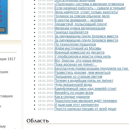
Опять куриная войнушка
22.01.2010
2
«Палочная» система в милиции отменена
22.01.2010
9
Если начинал работать – сажали в тюрьму!
22.01.2010
6
Дела найдутся, стоит только захотеть!
22.01.2010
Подарок за совсем обычное дело
3
22.01.2010
В центре внимания – человек
22.01.2010
0
Здравствуй, полысевший город!
21.01.2010
Милиции нужна модернизация
21.01.2010
Генерал разберётся
21.01.2010
За окружающую среду боремся вместе
21.01.2010
За окружающую среду боремся вместе
21.01.2010
По технологии пращуров
21.01.2010
Ждём инструкций из Москвы
20.01.2010
Военный комиссар из десанта
20.01.2010
У профсоюзов и власти одна цель
20.01.2010
юции 1917
Вот, братцы, это наша жизнь
20.01.2010
Пока арсенал не грянет…
19.01.2010
Бесплатную приватизацию продлили на три 
19.01.2010
ёсшее
Развестись дороже, чем жениться
19.01.2010
Прощание со старым светом
19.01.2010
Почему к индийцам грязь не липнет
19.01.2010
Чудо крещенской воды
19.01.2010
Камуфляжный звон над землёй стоит
16.01.2010
Финифть по нраву всем
16.01.2010
ставшее
Как в сердце ударили
16.01.2010
Транспортная милиция ждёт перемен
16.01.2010
И дым нам этот неприятен
16.01.2010
о
Просто написал письмо от всей души
16.01.2010
Область
льку