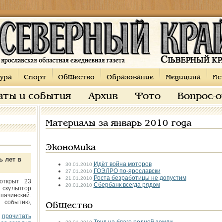
ура
Спорт
Общество
Образование
Медицина
Ис
аты и события
Архив
Фото
Вопрос-
Материалы за январь 2010 года
Экономика
ь лет в
Идёт война моторов
30.01.2010
ГОЭЛРО по-ярославски
27.01.2010
Роста безработицы не допустим
21.01.2010
открыт 23
Сбербанк всегда рядом
20.01.2010
 скульптор
пачинский.
 событию,
Общество
прочитать