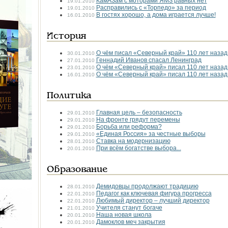
КамАЗам с моторами ЯМЗ равных нет
19.01.2010
Расправились с «Торпедо» за период
19.01.2010
В гостях хорошо, а дома играется лучше!
16.01.2010
История
О чём писал «Северный край» 110 лет назад
30.01.2010
Геннадий Иванов спасал Ленинград
27.01.2010
О чём «Северный край» писал 110 лет назад
23.01.2010
О чём «Северный край» писал 110 лет назад
16.01.2010
Политика
Главная цель – безопасность
29.01.2010
На фронте грядут перемены
29.01.2010
Борьба или реформа?
29.01.2010
«Единая Россия» за честные выборы
29.01.2010
Ставка на модернизацию
28.01.2010
При всём богатстве выбора...
20.01.2010
Образование
Демидовцы продолжают традицию
28.01.2010
Педагог как ключевая фигура прогресса
22.01.2010
Любимый директор – лучший директор
22.01.2010
Учителя станут богаче
21.01.2010
Наша новая школа
20.01.2010
Дамоклов меч закрытия
20.01.2010