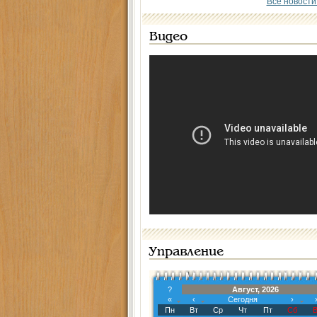
Все новости
Видео
Управление
?
Август, 2026
«
‹
Сегодня
›
Пн
Вт
Ср
Чт
Пт
Сб
В