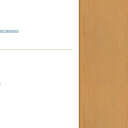
о
жественного
у