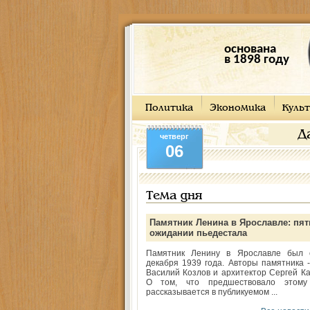
основана
в 1898 году
Политика
Экономика
Культ
Д
четверг
06
Тема дня
Памятник Ленина в Ярославле: пят
ожидании пьедестала
Памятник Ленину в Ярославле был 
декабря 1939 года. Авторы памятника -
Василий Козлов и архитектор Сергей Ка
О том, что предшествовало этому
рассказывается в публикуемом ...