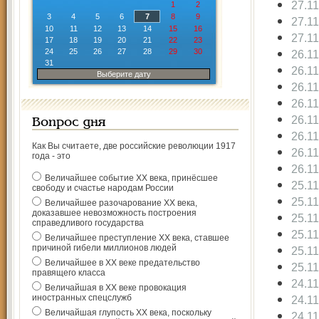
27.1
1
2
3
4
5
6
7
8
9
27.1
10
11
12
13
14
15
16
27.1
17
18
19
20
21
22
23
24
25
26
27
28
29
30
26.1
31
26.1
Выберите дату
26.1
26.1
26.1
Вопрос дня
26.1
Как Вы считаете, две российские революции 1917
26.1
года - это
26.1
Величайшее событие ХХ века, принёсшее
25.1
свободу и счастье народам России
25.1
Величайшее разочарование ХХ века,
доказавшее невозможность построения
25.1
справедливого государства
25.1
Величайшее преступление ХХ века, ставшее
причиной гибели миллионов людей
25.1
Величайшее в ХХ веке предательство
25.1
правящего класса
24.1
Величайшая в ХХ веке провокация
иностранных спецслужб
24.1
Величайшая глупость ХХ века, поскольку
24.1