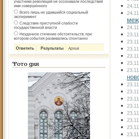
участники революций не осознавали последствий
24.1
ими совершённого
Всего лишь не удавшийся социальный
24.1
эксперимент
меж
Следствие преступной слабости
24.1
государственной власти
23.1
Неудачное стечение обстоятельств, при
котором события развивались спонтанно
23.1
23.1
Архив
23.1
23.1
Фото дня
23.1
нов
23.1
23.1
23.1
23.1
23.1
23.1
23.1
23.1