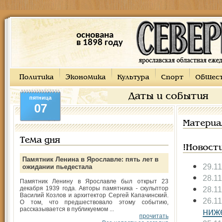
основана
в 1898 году
Политика
Экономика
Культура
Спорт
Общес
Даты и события
пятница
07
Материа
Тема дня
!Новост
Памятник Ленина в Ярославле: пять лет в
29.1
ожидании пьедестала
28.1
Памятник Ленину в Ярославле был открыт 23
декабря 1939 года. Авторы памятника - скульптор
28.1
Василий Козлов и архитектор Сергей Капачинский.
26.1
О том, что предшествовало этому событию,
рассказывается в публикуемом ...
ниж
прочитать