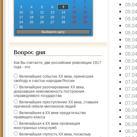
1
2
09.0
3
4
5
6
7
8
9
09.0
10
11
12
13
14
15
16
17
18
19
20
21
22
23
09.0
24
25
26
27
28
29
30
08.0
31
Выберите дату
08.0
08.0
08.0
Вопрос дня
08.0
08.0
Как Вы считаете, две российские революции 1917
года - это
07.0
07.0
Величайшее событие ХХ века, принёсшее
свободу и счастье народам России
07.0
Величайшее разочарование ХХ века,
07.0
доказавшее невозможность построения
07.0
справедливого государства
Величайшее преступление ХХ века, ставшее
07.0
причиной гибели миллионов людей
06.0
Величайшее в ХХ веке предательство
06.0
правящего класса
Величайшая в ХХ веке провокация
06.0
иностранных спецслужб
06.0
Величайшая глупость ХХ века, поскольку