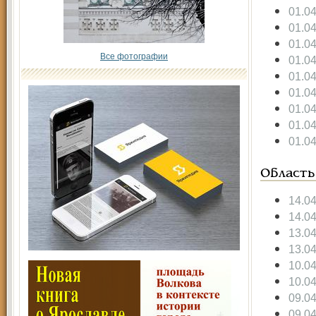
01.0
01.0
01.0
Все фотографии
01.0
01.0
01.0
01.0
01.0
01.0
Область
14.0
14.0
13.0
13.0
10.0
10.0
09.0
09.0