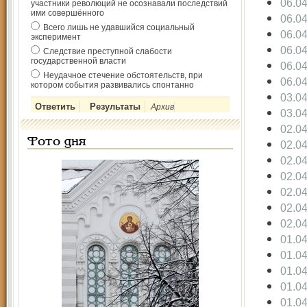
06.0
участники революций не осознавали последствий
ими совершённого
06.0
Всего лишь не удавшийся социальный
06.0
эксперимент
06.0
Следствие преступной слабости
государственной власти
06.0
Неудачное стечение обстоятельств, при
06.0
котором события развивались спонтанно
03.0
Архив
03.0
02.0
Фото дня
02.0
02.0
02.0
02.0
02.0
02.0
01.0
01.0
01.0
01.0
01.0