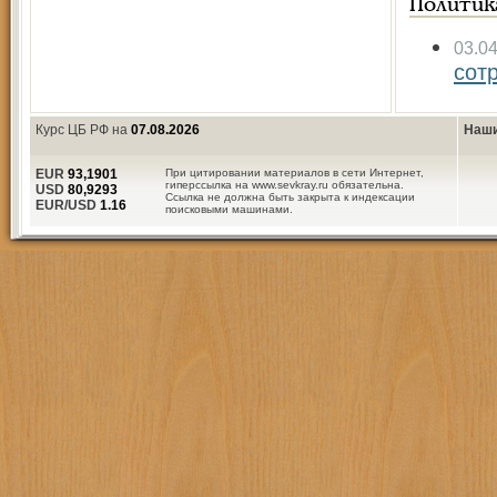
Политик
03.0
сот
Курс ЦБ РФ на
07.08.2026
Наши
EUR
93,1901
При цитировании материалов в сети Интернет,
гиперссылка на www.sevkray.ru обязательна.
USD
80,9293
Ссылка не должна быть закрыта к индексации
EUR/USD
1.16
поисковыми машинами.