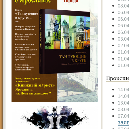
08.0
06.0
06.0
06.0
06.0
03.0
02.0
01.0
01.0
01.0
Происше
14.0
14.0
13.0
08.0
07.0
заяв