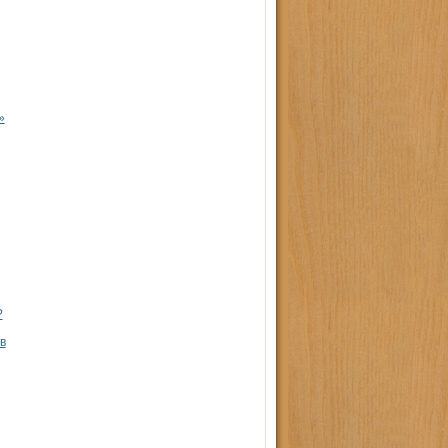
»
?
в