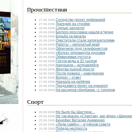
Происшествия
Соседство грозит инфекцией
27.09.2008
Трагедия на стройке
27.09.2008
Скупые заплатят
26.09.2008
Беглого ярославца нашли в Чечне
26.09.2008
Борьба за каналы
26.09.2008
Очистители стали загрязнителями
24.09.2008
Работы – непочатый край
24.09.2008
Облегчили труд телефонистов
23.09.2008
«Волга» опрокинула грузовик
20.09.2008
Обманчивая пустота
20.09.2008
Глоток воды в 32 тысячи
20.09.2008
Нарушили – исправляйте
20.09.2008
Жертва пьяной ярости
18.09.2008
После пожара – наводнение
18.09.2008
Вопрос – ответ
18.09.2008
Наехала на ребёнка
17.09.2008
Предъявите билет на аукцион!
16.09.2008
На кассиров сбербанка –с топором
16.09.2008
Спорт
Не было бы Шастина…
26.09.2008
Не так красен «Спартак», как чёрен «Шинник
25.09.2008
Бенефис Виталия Аникеенко
25.09.2008
«Леди самбо» – в учёном совете
25.09.2008
Победа неспроста
24.09.2008