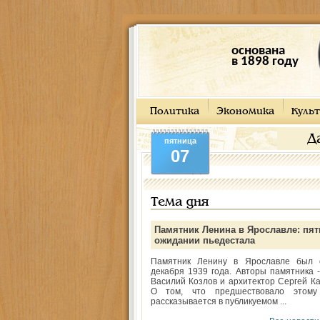
основана
в 1898 году
Политика
Экономика
Культ
Д
пятница
07
Тема дня
Памятник Ленина в Ярославле: пят
ожидании пьедестала
Памятник Ленину в Ярославле был 
декабря 1939 года. Авторы памятника -
Василий Козлов и архитектор Сергей Ка
О том, что предшествовало этому
рассказывается в публикуемом ...