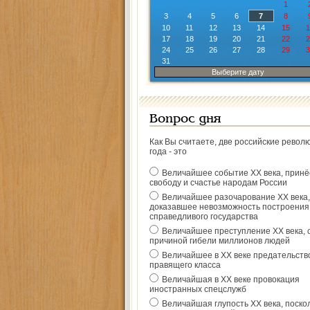
1
3
4
5
6
7
8
10
11
12
13
14
15
1
17
18
19
20
21
22
2
24
25
26
27
28
29
3
31
Выберите дату
Вопрос дня
Как Вы считаете, две российские револ
года - это
Величайшее событие ХХ века, прин
свободу и счастье народам России
Величайшее разочарование ХХ века,
доказавшее невозможность построения
справедливого государства
Величайшее преступление ХХ века, 
причиной гибели миллионов людей
Величайшее в ХХ веке предательств
правящего класса
Величайшая в ХХ веке провокация
иностранных спецслужб
Величайшая глупость ХХ века, поско