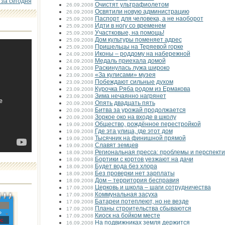
 за сегодня
Очистят ультрафиолетом
26.09.2008
Освятили новую администрацию
26.09.2008
Паспорт для человека, а не наоборот
25.09.2008
Идти в ногу со временем
25.09.2008
Участковые, на помощь!
25.09.2008
Дом культуры поменяет адрес
25.09.2008
Пришельцы на Теряевой горке
25.09.2008
Иконы – роддому на набережной
24.09.2008
Медаль приехала домой
24.09.2008
Раскинулась лужа широко
24.09.2008
«За кулисами» музея
23.09.2008
Побеждают сильные духом
23.09.2008
Курочка Ряба родом из Ермакова
23.09.2008
Зима нечаянно нагрянет
23.09.2008
Опять двадцать пять
20.09.2008
Битва за урожай продолжается
20.09.2008
Зоркое око на входе в школу
20.09.2008
Общество, рождённое перестройкой
19.09.2008
Где эта улица, где этот дом
19.09.2008
Тысячник на финишной прямой
19.09.2008
Славят земцев
19.09.2008
Региональная пресса: проблемы и перспект
18.09.2008
Бортики с кортов уезжают на дачи
18.09.2008
Будет вода без хлора
18.09.2008
Без проверки нет зарплаты
18.09.2008
Дом – территория бесправия
18.09.2008
Церковь и школа – шаги сотрудничества
17.09.2008
Коммунальная засуха
17.09.2008
Батареи потеплеют, но не везде
17.09.2008
Планы строительства сбываются
17.09.2008
»
Киоск на бойком месте
17.09.2008
с
На подвижниках земля держится
16.09.2008