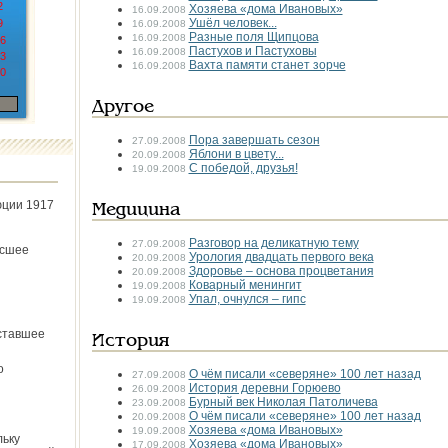
2
Хозяева «дома Ивановых»
16.09.2008
Ушёл человек...
9
16.09.2008
Разные поля Щипцова
16.09.2008
6
Пастухов и Пастуховы
16.09.2008
3
Вахта памяти станет зорче
16.09.2008
0
Другое
Пора завершать сезон
27.09.2008
Яблони в цвету...
20.09.2008
С победой, друзья!
19.09.2008
юции 1917
Медицина
Разговор на деликатную тему
27.09.2008
ёсшее
Урология двадцать первого века
20.09.2008
Здоровье – основа процветания
20.09.2008
Коварный менингит
19.09.2008
Упал, очнулся – гипс
19.09.2008
ставшее
История
о
О чём писали «северяне» 100 лет назад
27.09.2008
История деревни Горюево
26.09.2008
Бурный век Николая Патоличева
23.09.2008
О чём писали «северяне» 100 лет назад
20.09.2008
Хозяева «дома Ивановых»
19.09.2008
льку
Хозяева «дома Ивановых»
17.09.2008