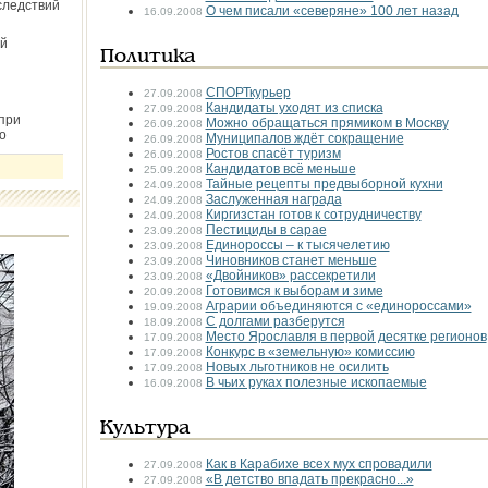
следствий
О чем писали «северяне» 100 лет назад
16.09.2008
й
Политика
СПОРТкурьер
27.09.2008
Кандидаты уходят из списка
27.09.2008
при
Можно обращаться прямиком в Москву
26.09.2008
о
Муниципалов ждёт сокращение
26.09.2008
Ростов спасёт туризм
26.09.2008
Кандидатов всё меньше
25.09.2008
Тайные рецепты предвыборной кухни
24.09.2008
Заслуженная награда
24.09.2008
Киргизстан готов к сотрудничеству
24.09.2008
Пестициды в сарае
23.09.2008
Единороссы – к тысячелетию
23.09.2008
Чиновников станет меньше
23.09.2008
«Двойников» рассекретили
23.09.2008
Готовимся к выборам и зиме
20.09.2008
Аграрии объединяются с «единороссами»
19.09.2008
С долгами разберутся
18.09.2008
Место Ярославля в первой десятке регионов
17.09.2008
Конкурс в «земельную» комиссию
17.09.2008
Новых льготников не осилить
17.09.2008
В чьих руках полезные ископаемые
16.09.2008
Культура
Как в Карабихе всех мух спровадили
27.09.2008
«В детство впадать прекрасно...»
27.09.2008