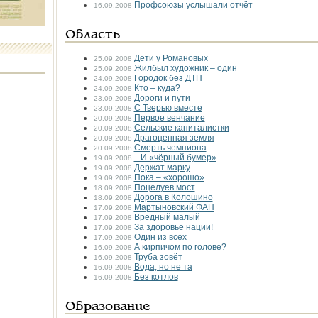
Профсоюзы услышали отчёт
16.09.2008
Область
Дети у Романовых
25.09.2008
Жил­был художник – один
25.09.2008
Городок без ДТП
24.09.2008
Кто – куда?
24.09.2008
Дороги и пути
23.09.2008
С Тверью вместе
23.09.2008
Первое венчание
20.09.2008
Сельские капиталистки
20.09.2008
Драгоценная земля
20.09.2008
Смерть чемпиона
20.09.2008
...И «чёрный бумер»
19.09.2008
Держат марку
19.09.2008
Пока – «хорошо»
19.09.2008
Поцелуев мост
18.09.2008
Дорога в Колошино
18.09.2008
Мартыновский ФАП
17.09.2008
Вредный малый
17.09.2008
За здоровье нации!
17.09.2008
Один из всех
17.09.2008
А кирпичом по голове?
16.09.2008
Труба зовёт
16.09.2008
Вода, но не та
16.09.2008
Без котлов
16.09.2008
Образование