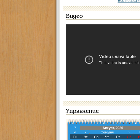
Все новости
Видео
Управление
?
Август, 2026
«
‹
Сегодня
›
Пн
Вт
Ср
Чт
Пт
Сб
В