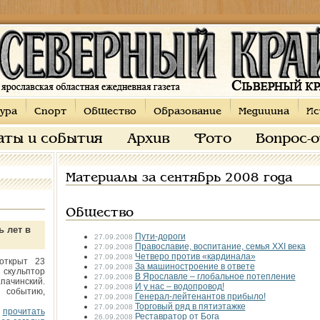
ура
Спорт
Общество
Образование
Медицина
Ис
аты и события
Архив
Фото
Вопрос-
Материалы за сентябрь 2008 года
Общество
ь лет в
Пути-дороги
27.09.2008
Православие, воспитание, семья XXI века
27.09.2008
Четверо против «кардинала»
27.09.2008
открыт 23
За машиностроение в ответе
27.09.2008
 скульптор
В Ярославле – глобальное потепление
27.09.2008
пачинский.
И у нас – водопровод!
27.09.2008
 событию,
Генерал-лейтенантов прибыло!
27.09.2008
Торговый ряд в пятиэтажке
27.09.2008
прочитать
Реставратор от Бога
26.09.2008