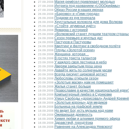
Магия ремёсел привлекает молодых
27.09.2008
Интрига под названием «LOGOрифмы»
27.09.2008
Образ России в наших иконах
27.09.2008
«Барокко» и «Гимн города»
26.09.2008
Подарки из рук генерала
26.09.2008
Хрустальные колокола для дома Волкова
26.09.2008
«Стойте, игуменья идёт»
25.09.2008
Ярмарка с историей
25.09.2008
«Волковский станет лучшим театром страны
25.09.2008
Сезон премьер и круглых дат
24.09.2008
Пастухов и Пастуховы
24.09.2008
Квилтинг и фелтинг в свободном полёте
24.09.2008
Плоды «Золотой осени»
24.09.2008
Женщина, которая…
23.09.2008
В гостях триста талантов
23.09.2008
У каждого своя лестница в небо
23.09.2008
Дверям закрытым грош цена
20.09.2008
Давайте жить по солнечным часам
20.09.2008
Всегда рискует цирковой артист
20.09.2008
Любословы открыли сезон
20.09.2008
«Золотые маски» нам не помешают
20.09.2008
Жилья станет больше
20.09.2008
Православие в качестве национальной идеи
19.09.2008
Компьютерный ликбез в Суриковке
19.09.2008
Улицу Свободы «дорисовал» Андрей Кремнё
19.09.2008
«Золотые короны» для медиков
18.09.2008
Больница на графской земле
18.09.2008
Но видит Бог, есть музыка над нами
18.09.2008
Оживающая древность
17.09.2008
Химия любви и алхимия прямого эфира
16.09.2008
Здравствуй, город­тёзка
16.09.2008
Равнение на Александра Невского!
16.09.2008