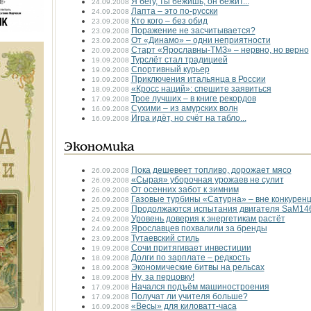
Я бегу, ты бежишь, он бежит...
24.09.2008
Лапта – это по-русски
24.09.2008
Кто кого – без обид
23.09.2008
Поражение не засчитывается?
23.09.2008
От «Динамо» – одни неприятности
23.09.2008
Старт «Ярославны-ТМЗ» – нервно, но верно
20.09.2008
Турслёт стал традицией
19.09.2008
Спортивный курьер
19.09.2008
Приключения итальянца в России
19.09.2008
«Кросс наций»: спешите заявиться
18.09.2008
Трое лучших – в книге рекордов
17.09.2008
Сухими – из амурских волн
16.09.2008
Игра идёт, но счёт на табло...
16.09.2008
Экономика
Пока дешевеет топливо, дорожает мясо
26.09.2008
«Сырая» уборочная урожаев не сулит
26.09.2008
От осенних забот к зимним
26.09.2008
Газовые турбины «Сатурна» – вне конкурен
26.09.2008
Продолжаются испытания двигателя SaM14
25.09.2008
Уровень доверия к энергетикам растёт
24.09.2008
Ярославцев похвалили за бренды
24.09.2008
Тутаевский стиль
23.09.2008
Сочи притягивает инвестиции
19.09.2008
Долги по зарплате – редкость
18.09.2008
Экономические битвы на рельсах
18.09.2008
Ну, за перцовку!
18.09.2008
Начался подъём машиностроения
17.09.2008
Получат ли учителя больше?
17.09.2008
«Весы» для киловатт-часа
16.09.2008