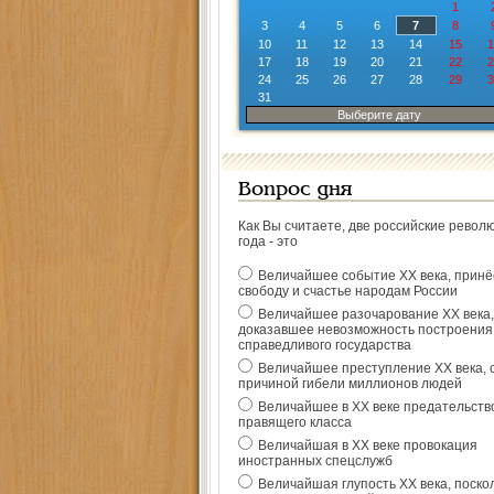
1
3
4
5
6
7
8
10
11
12
13
14
15
1
17
18
19
20
21
22
2
24
25
26
27
28
29
3
31
Выберите дату
Вопрос дня
Как Вы считаете, две российские револ
года - это
Величайшее событие ХХ века, прин
свободу и счастье народам России
Величайшее разочарование ХХ века,
доказавшее невозможность построения
справедливого государства
Величайшее преступление ХХ века, 
причиной гибели миллионов людей
Величайшее в ХХ веке предательств
правящего класса
Величайшая в ХХ веке провокация
иностранных спецслужб
Величайшая глупость ХХ века, поско