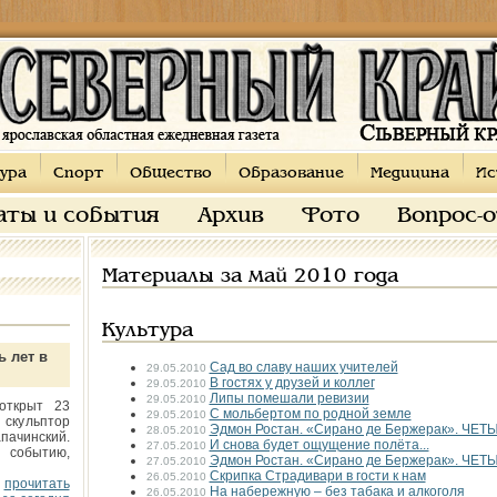
ура
Спорт
Общество
Образование
Медицина
Ис
аты и события
Архив
Фото
Вопрос-
Материалы за май 2010 года
Культура
ь лет в
Сад во славу наших учителей
29.05.2010
В гостях у друзей и коллег
29.05.2010
Липы помешали ревизии
29.05.2010
открыт 23
С мольбертом по родной земле
29.05.2010
 скульптор
Эдмон Ростан. «Сирано де Бержерак». ЧЕ
28.05.2010
пачинский.
И снова будет ощущение полёта...
27.05.2010
 событию,
Эдмон Ростан. «Сирано де Бержерак». ЧЕ
27.05.2010
Скрипка Страдивари в гости к нам
26.05.2010
прочитать
На набережную – без табака и алкоголя
26.05.2010