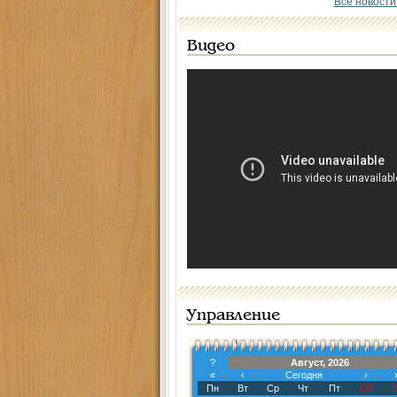
Все новости
Видео
Управление
?
Август, 2026
«
‹
Сегодня
›
Пн
Вт
Ср
Чт
Пт
Сб
В