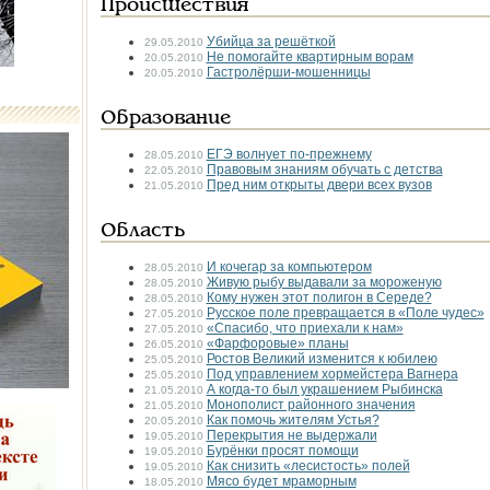
Происшествия
Убийца за решёткой
29.05.2010
Не помогайте квартирным ворам
20.05.2010
Гастролёрши-мошенницы
20.05.2010
Образование
ЕГЭ волнует по-прежнему
28.05.2010
Правовым знаниям обучать с детства
22.05.2010
Пред ним открыты двери всех вузов
21.05.2010
Область
И кочегар за компьютером
28.05.2010
Живую рыбу выдавали за мороженую
28.05.2010
Кому нужен этот полигон в Середе?
28.05.2010
Русское поле превращается в «Поле чудес»
27.05.2010
«Спасибо, что приехали к нам»
27.05.2010
«Фарфоровые» планы
26.05.2010
Ростов Великий изменится к юбилею
25.05.2010
Под управлением хормейстера Вагнера
25.05.2010
А когда-то был украшением Рыбинска
21.05.2010
Монополист районного значения
21.05.2010
Как помочь жителям Устья?
20.05.2010
Перекрытия не выдержали
19.05.2010
Бурёнки просят помощи
19.05.2010
Как снизить «лесистость» полей
19.05.2010
Мясо будет мраморным
18.05.2010