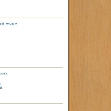
ый человек»
омику
и
во