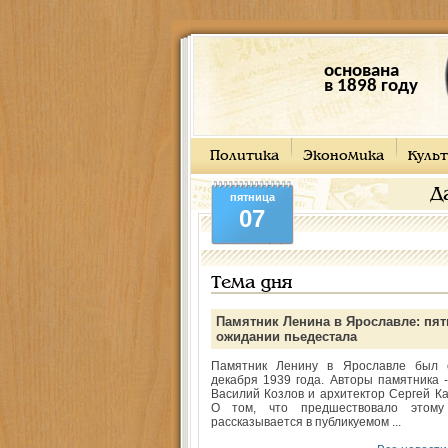
основана
в 1898 году
Политика
Экономика
Культ
Д
пятница
07
Тема дня
Памятник Ленина в Ярославле: пят
ожидании пьедестала
Памятник Ленину в Ярославле был 
декабря 1939 года. Авторы памятника -
Василий Козлов и архитектор Сергей Ка
О том, что предшествовало этому
рассказывается в публикуемом ...