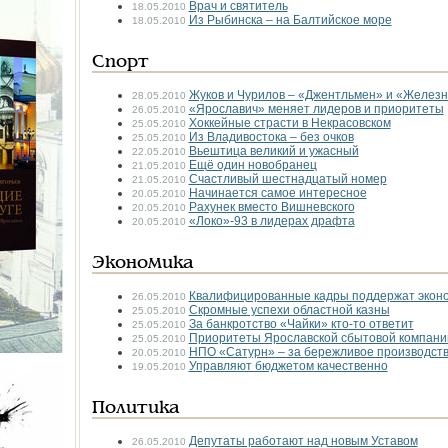
Врач и святитель
18.05.2010
Из Рыбинска – на Балтийское море
18.05.2010
Спорт
Жуков и Чурилов – «Джентльмен» и «Железн
28.05.2010
«Ярославич» меняет лидеров и приоритеты
26.05.2010
Хоккейные страсти в Некрасовском
25.05.2010
Из Владивостока – без очков
25.05.2010
Вьештица великий и ужасный
22.05.2010
Ещё один новобранец
21.05.2010
Счастливый шестнадцатый номер
21.05.2010
Начинается самое интересное
20.05.2010
Рахунек вместо Вишневского
20.05.2010
«Локо»-93 в лидерах драфта
20.05.2010
Экономика
Квалифицированные кадры поддержат экон
26.05.2010
Скромные успехи областной казны
25.05.2010
За банкротство «Чайки» кто-то ответит
25.05.2010
Приоритеты Ярославской сбытовой компани
25.05.2010
НПО «Сатурн» – за бережливое производст
20.05.2010
Управляют бюджетом качественно
19.05.2010
Политика
Депутаты работают над новым Уставом
26.05.2010