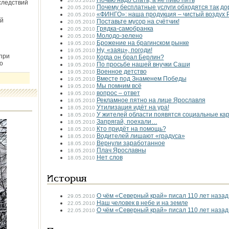
Ночью надо спать, а не пиво пить
20.05.2010
следствий
Почему бесплатные услуги обходятся так до
20.05.2010
«ФИНГО»: наша продукция – чистый воздух 
20.05.2010
й
Поставьте мусор на счётчик!
20.05.2010
Грядка-самобранка
20.05.2010
Молодо-зелено
20.05.2010
Брожение на брагинском рынке
19.05.2010
Ну, «заяц», погоди!
19.05.2010
при
Когда он брал Берлин?
19.05.2010
о
По просьбе нашей внучки Саши
19.05.2010
Военное детство
19.05.2010
Вместе под Знаменем Победы
19.05.2010
Мы помним всё
19.05.2010
вопрос – ответ
19.05.2010
Рекламное пятно на лице Ярославля
18.05.2010
Утилизация идёт на ура!
18.05.2010
У жителей области появятся социальные ка
18.05.2010
Запрягай, поехали…
18.05.2010
Кто придёт на помощь?
18.05.2010
Водителей лишают «градуса»
18.05.2010
Вернули заработанное
18.05.2010
Плач Ярославны
18.05.2010
Нет слов
18.05.2010
История
О чём «Северный край» писал 110 лет назад
29.05.2010
Наш человек в небе и на земле
22.05.2010
О чём «Северный край» писал 110 лет назад
22.05.2010