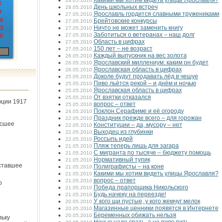
Какими мы хотим видеть улицы Ярославля?
28.05.2010
2
День школьных встреч
28.05.2010
9
Ярославль гордится славными тружениками
27.05.2010
6
Брейтовские конкурсы
27.05.2010
Ничто не может заменить книгу
3
27.05.2010
Заботиться о ветеранах – наш долг
27.05.2010
0
Область в цифрах
27.05.2010
150 лет – не возраст
27.05.2010
Каждый выпускник на вес золота
26.05.2010
Ярославский миллениум: каким он будет
26.05.2010
Ярославская область в цифрах
26.05.2010
Доколе будут продавать лёд в чешуе
25.05.2010
Пиво льётся рекой – и днём и ночью
25.05.2010
Ярославская область в цифрах
25.05.2010
От взятки отказался
25.05.2010
юции 1917
вопрос – ответ
25.05.2010
Поклон Серафиме и её огороду
24.05.2010
Праздник прежде всего – для горожан
22.05.2010
ёсшее
Конституции – да, мусору – нет
22.05.2010
Выходец из глубинки
22.05.2010
Россыпь идей
22.05.2010
Пляж теперь лишь для загара
21.05.2010
С мигранта по тысяче – бюджету помощь
21.05.2010
Нормативный тупик
21.05.2010
ставшее
Полиграфисты – на коне
21.05.2010
Какими мы хотим видеть улицы Ярославля?
21.05.2010
вопрос – ответ
21.05.2010
о
Победа прапорщика Никольского
21.05.2010
Будь начеку на переезде!
21.05.2010
У кого щи пустые, у кого жемчуг мелок
20.05.2010
Магазинные ценники появятся в Интернете
20.05.2010
Беременных обижать нельзя
20.05.2010
льку