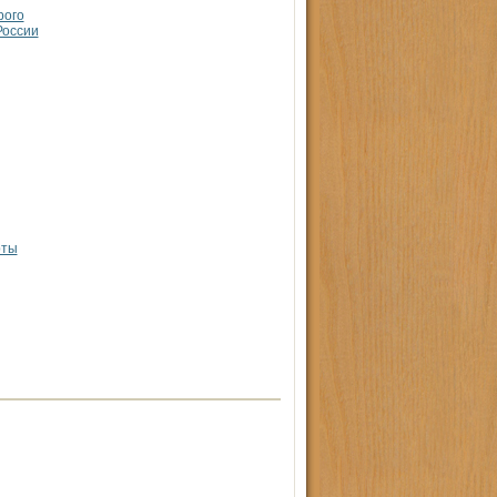
рого
России
рты