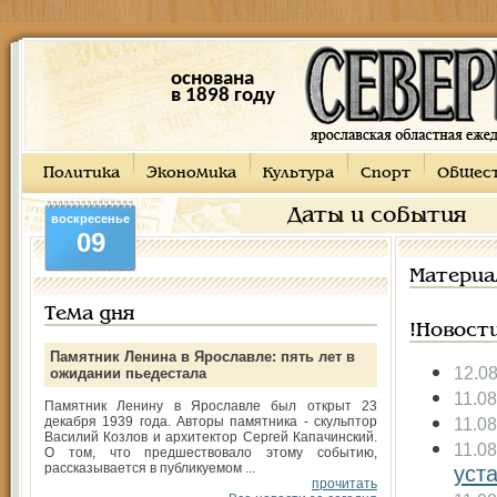
основана
в 1898 году
Политика
Экономика
Культура
Спорт
Общес
Даты и события
воскресенье
09
Материа
Тема дня
!Новост
Памятник Ленина в Ярославле: пять лет в
12.0
ожидании пьедестала
11.08
Памятник Ленину в Ярославле был открыт 23
декабря 1939 года. Авторы памятника - скульптор
11.08
Василий Козлов и архитектор Сергей Капачинский.
11.08
О том, что предшествовало этому событию,
рассказывается в публикуемом ...
уст
прочитать