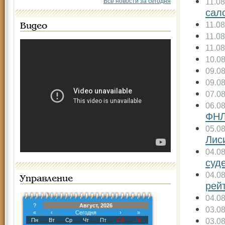
11.08
Все новости за сегодня
сал
11.08
Видео
11.08
11.08
10.0
09.0
09.0
07.0
06.0
ФН
05.0
Лис
04.0
суд
04.0
Управление
рей
04.0
?
Август, 2026
03.0
«
‹
Сегодня
›
»
03.0
Пн
Вт
Ср
Чт
Пт
Сб
Вс