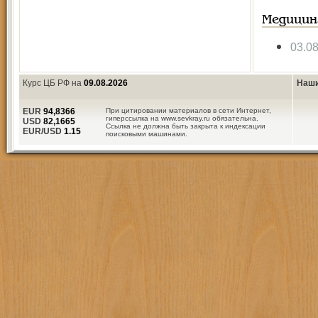
Медицин
03.0
Курс ЦБ РФ на
09.08.2026
Наши
EUR
94,8366
При цитировании материалов в сети Интернет,
гиперссылка на www.sevkray.ru обязательна.
USD
82,1665
Ссылка не должна быть закрыта к индексации
EUR/USD
1.15
поисковыми машинами.