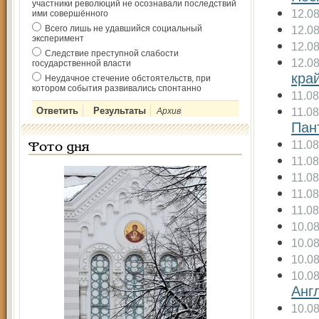
участники революций не осознавали последствий
12.0
ими совершённого
Всего лишь не удавшийся социальный
12.0
эксперимент
12.0
Следствие преступной слабости
12.0
государственной власти
кра
Неудачное стечение обстоятельств, при
котором события развивались спонтанно
11.08
11.08
Архив
Пан
11.08
Фото дня
11.08
11.08
11.08
11.08
10.0
10.0
10.0
10.0
Анг
10.0