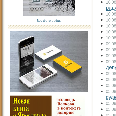
10.0
рад
10.0
10.0
Все фотографии
10.0
10.0
10.0
09.0
09.0
09.0
09.0
деп
09.0
09.0
05.0
05.0
суд
05.0
05.0
05.0