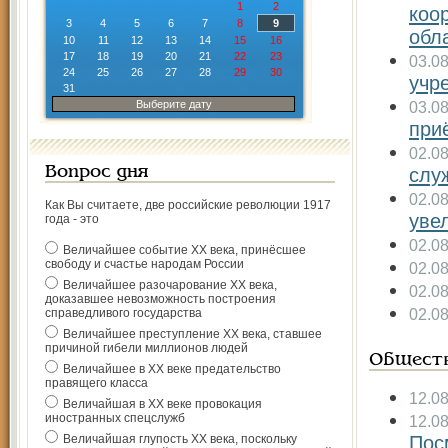
1
2
коо
3
4
5
6
7
8
9
обл
10
11
12
13
14
15
16
17
18
19
20
21
22
23
03.0
24
25
26
27
28
29
30
учр
31
Выберите дату
03.0
при
02.0
Вопрос дня
слу
02.0
Как Вы считаете, две российские революции 1917
уве
года - это
02.0
Величайшее событие ХХ века, принёсшее
свободу и счастье народам России
02.0
Величайшее разочарование ХХ века,
02.0
доказавшее невозможность построения
02.0
справедливого государства
Величайшее преступление ХХ века, ставшее
причиной гибели миллионов людей
Общест
Величайшее в ХХ веке предательство
правящего класса
12.0
Величайшая в ХХ веке провокация
иностранных спецслужб
12.0
Величайшая глупость ХХ века, поскольку
Пос