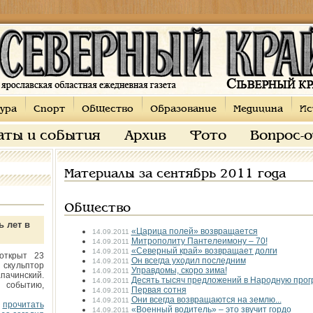
ура
Спорт
Общество
Образование
Медицина
Ис
аты и события
Архив
Фото
Вопрос-
Материалы за сентябрь 2011 года
Общество
ь лет в
«Царица полей» возвращается
14.09.2011
Митрополиту Пантелеимону – 70!
14.09.2011
«Северный край» возвращает долги
14.09.2011
открыт 23
Он всегда уходил последним
14.09.2011
 скульптор
Управдомы, скоро зима!
14.09.2011
пачинский.
Десять тысяч предложений в Народную прог
14.09.2011
 событию,
Первая сотня
14.09.2011
Они всегда возвращаются на землю...
14.09.2011
прочитать
«Военный водитель» – это звучит гордо
14.09.2011