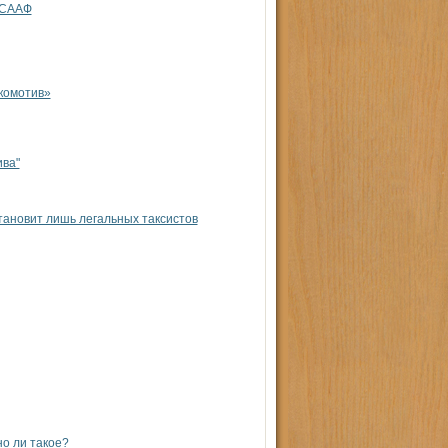
ОСААФ
комотив»
ива"
тановит лишь легальных таксистов
о ли такое?