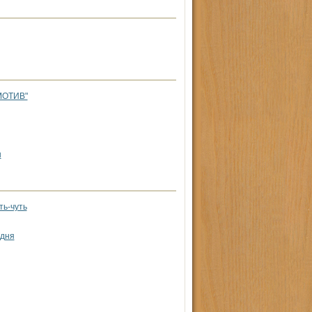
МОТИВ"
н
ть-чуть
одня