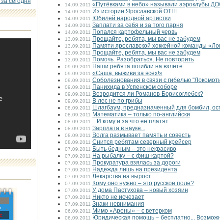
 за сегодня
«Путёвками в небо» называли аэроклубы Д
14.09.2011
Из истории Ярославской ОТШ
14.09.2011
Юбилей народной артистки
14.09.2011
Заплати за себя и за того парня
14.09.2011
Попался картофельный червь
14.09.2011
Прощайте, ребята, мы вас не забудем
13.09.2011
Памяти ярославской хоккейной команды «Ло
13.09.2011
Прощайте, ребята, мы вас не забудем
13.09.2011
Помочь. Разобраться. Не повторить
13.09.2011
Наши ребята погибли на взлёте
09.09.2011
«Саша, выживи за всех!»
09.09.2011
Соболезнования в связи с гибелью "Локомот
09.09.2011
Панихида в Успенском соборе
09.09.2011
Возродится ли Романов-Борисоглебск?
09.09.2011
В лес не по грибы
09.09.2011
Шлагбаум, предназначенный для бомбил, ос
08.09.2011
Математика – только по-английски
08.09.2011
...И кому и за что её платят
08.09.2011
Зарплата в науке...
08.09.2011
Волга размывает память и совесть
08.09.2011
Снится ребятам северный крейсер
08.09.2011
Быть бедным – это некрасиво
07.09.2011
На рыбалку – с фиш-картой?
07.09.2011
Прокуратура взялась за дороги
07.09.2011
Надежда лишь на президента
07.09.2011
Лекарства на вырост
07.09.2011
Кому оно нужно – это русское поле?
07.09.2011
У дома Пастухова – новый хозяин
07.09.2011
Никто не исчезает
07.09.2011
Знаки невнимания
07.09.2011
»
Мимо «Арены» – с ветерком
06.09.2011
с
Юридическая помощь – бесплатно... Возможн
06.09.2011