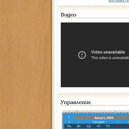
Все новости
Видео
Управление
?
Август, 2026
«
‹
Сегодня
›
Пн
Вт
Ср
Чт
Пт
Сб
В