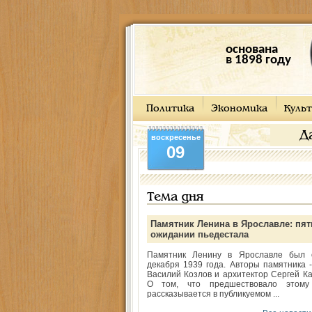
основана
в 1898 году
Политика
Экономика
Культ
Д
воскресенье
09
Тема дня
Памятник Ленина в Ярославле: пят
ожидании пьедестала
Памятник Ленину в Ярославле был 
декабря 1939 года. Авторы памятника -
Василий Козлов и архитектор Сергей Ка
О том, что предшествовало этому
рассказывается в публикуемом ...