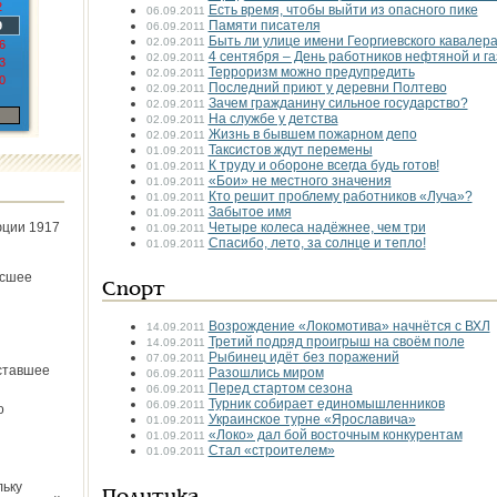
2
Есть время, чтобы выйти из опасного пике
06.09.2011
Памяти писателя
9
06.09.2011
Быть ли улице имени Георгиевского кавалер
02.09.2011
6
4 сентября – День работников нефтяной и 
02.09.2011
3
Терроризм можно предупредить
02.09.2011
0
Последний приют у деревни Полтево
02.09.2011
Зачем гражданину сильное государство?
02.09.2011
На службе у детства
02.09.2011
Жизнь в бывшем пожарном депо
02.09.2011
Таксистов ждут перемены
01.09.2011
К труду и обороне всегда будь готов!
01.09.2011
«Бои» не местного значения
01.09.2011
Кто решит проблему работников «Луча»?
01.09.2011
Забытое имя
01.09.2011
юции 1917
Четыре колеса надёжнее, чем три
01.09.2011
Спасибо, лето, за солнце и тепло!
01.09.2011
ёсшее
Спорт
Возрождение «Локомотива» начнётся с ВХЛ
14.09.2011
Третий подряд проигрыш на своём поле
14.09.2011
Рыбинец идёт без поражений
07.09.2011
ставшее
Разошлись миром
06.09.2011
Перед стартом сезона
06.09.2011
Турник собирает единомышленников
06.09.2011
о
Украинское турне «Ярославича»
01.09.2011
«Локо» дал бой восточным конкурентам
01.09.2011
Стал «строителем»
01.09.2011
льку