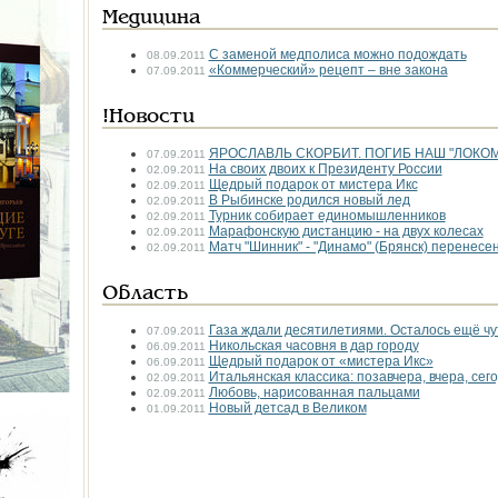
Медицина
С заменой медполиса можно подождать
08.09.2011
«Коммерческий» рецепт – вне закона
07.09.2011
!Новости
ЯРОСЛАВЛЬ СКОРБИТ. ПОГИБ НАШ "ЛОКО
07.09.2011
На своих двоих к Президенту России
02.09.2011
Щедрый подарок от мистера Икс
02.09.2011
В Рыбинске родился новый лед
02.09.2011
Турник собирает единомышленников
02.09.2011
Марафонскую дистанцию - на двух колесах
02.09.2011
Матч "Шинник" - "Динамо" (Брянск) перенесе
02.09.2011
Область
Газа ждали десятилетиями. Осталось ещё чу
07.09.2011
Никольская часовня в дар городу
06.09.2011
Щедрый подарок от «мистера Икс»
06.09.2011
Итальянская классика: позавчера, вчера, сег
02.09.2011
Любовь, нарисованная пальцами
02.09.2011
Новый детсад в Великом
01.09.2011