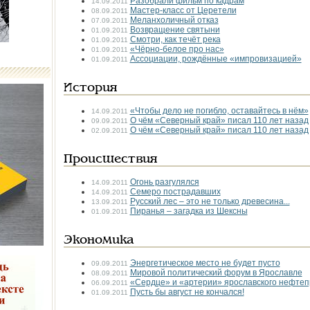
Разобрали фильм по кадрам
14.09.2011
Мастер-класс от Церетели
08.09.2011
Меланхоличный отказ
07.09.2011
Возвращение святыни
01.09.2011
Смотри, как течёт река
01.09.2011
«Чёрно-белое про нас»
01.09.2011
Ассоциации, рождённые «импровизацией»
01.09.2011
История
«Чтобы дело не погибло, оставайтесь в нём»
14.09.2011
О чём «Северный край» писал 110 лет назад
09.09.2011
О чём «Северный край» писал 110 лет назад
02.09.2011
Происшествия
Огонь разгулялся
14.09.2011
Семеро пострадавших
14.09.2011
Русский лес – это не только древесина...
13.09.2011
Пиранья – загадка из Шексны
01.09.2011
Экономика
Энергетическое место не будет пусто
09.09.2011
Мировой политический форум в Ярославле
08.09.2011
«Сердце» и «артерии» ярославского нефте
06.09.2011
Пусть бы август не кончался!
01.09.2011