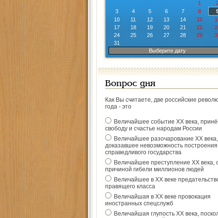
1
3
4
5
6
7
8
10
11
12
13
14
15
1
17
18
19
20
21
22
2
24
25
26
27
28
29
3
31
Выберите дату
Вопрос дня
Как Вы считаете, две российские револ
года - это
Величайшее событие ХХ века, прин
свободу и счастье народам России
Величайшее разочарование ХХ века,
доказавшее невозможность построения
справедливого государства
Величайшее преступление ХХ века, 
причиной гибели миллионов людей
Величайшее в ХХ веке предательств
правящего класса
Величайшая в ХХ веке провокация
иностранных спецслужб
Величайшая глупость ХХ века, поско