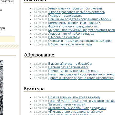
Политика
следствий
Умная машина проверит бюллетени
14.09.2011
й
У мэра Ярославля новый заместитель
14.09.2011
Главное – дело делать
14.09.2011
Ельцин как создатель современной России
14.09.2011
Коммунисты, вперёд! Или – назад?
14.09.2011
Форум в поисках справедливости
09.09.2011
при
Мировой политический форум помогает разв
07.09.2011
о
Лидеры партий пойдут в народ
06.09.2011
В Москву за счастьем
06.09.2011
О новых и старых идеях накануне выборов
02.09.2011
В Ярославль едут акулы пера
01.09.2011
Образование
В десятый класс – с букварём
14.09.2011
Первый раз в первый класс
02.09.2011
Принести детям полезное учение
02.09.2011
Незапланированный урок «рыночной» эконо
01.09.2011
Дорога в школу и обратно стала безопаснее
01.09.2011
Культура
Поэзия тишины, понятная каждому
14.09.2011
Евгений МАРЧЕЛЛИ: «Будь я у власти, все бы
14.09.2011
За экспертизой – в музей
14.09.2011
«Святитель Николай» – «под сводами»
14.09.2011
«Путешествие в параллельный мир»
14.09.2011