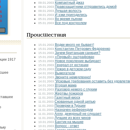
2
Компактный джаз
09.01.2003
Правозащитники отправились домой
9
09.01.2003
Лучшая волость
09.01.2003
6
И зэки пригодились
09.01.2003
3
Во время пьянки
05.01.2003
0
Все под контролем
05.01.2003
Происшествия
Водки много не бывает!
15.01.2003
Константин Петрович Федоренко
15.01.2003
Зачем британцам санкция?
15.01.2003
«Первый» оштрафован
15.01.2003
юции 1917
Новое поколение выбирает
15.01.2003
Генерал от юстиции
15.01.2003
Пожар в детском саду
15.01.2003
ёсшее
Вымогатели
14.01.2003
Звоните немедленно!
14.01.2003
"Исковые требования оставить без удовлетво
14.01.2003
Вторая мама
14.01.2003
Разговор немого с глухим
14.01.2003
Жертвы пожаров
11.01.2003
ставшее
Газетный киоск
11.01.2003
Скованные одной цепью
11.01.2003
Проверки в Турции
11.01.2003
о
Назначен референдум
11.01.2003
Алло, дежурный не слушает
11.01.2003
Лучшие из всех чинов
11.01.2003
Бантик на мышке
10.01.2003
Вопрос - ответ
10.01.2003
льку