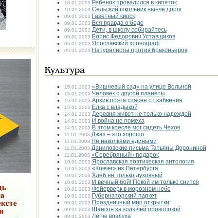
Ребенок провалился в кипяток
10.01.2003
Сельский школьник нынче дорог
10.01.2003
Газетный киоск
09.01.2003
Вся правда о беде
09.01.2003
Дети, в школу собирайтесь
09.01.2003
Борис Федорович Уставщиков
05.01.2003
Ярославский хронограф
05.01.2003
Натуралисты против браконьеров
05.01.2003
Культура
«Вишневый сад» на улице Вольной
15.01.2003
Человек с другой планеты
15.01.2003
Архив поэта спасен от забвения
15.01.2003
Елка с владыкой
15.01.2003
Деревня живет не только надеждой
14.01.2003
И война не помеха
14.01.2003
В этом кресле мог сидеть Чехов
14.01.2003
Джаз – это хорошо
11.01.2003
Не наколками едиными
11.01.2003
Даниловские письма Татьяны Дорониной
11.01.2003
«Серебряный» подарок
11.01.2003
Ярославская поэтическая антология
10.01.2003
«Ковчег» из Петербурга
10.01.2003
Хлеб не только духовный
10.01.2003
И вечный бой! Покой им только снится
10.01.2003
Фейерверк в морозном небе
10.01.2003
Губернаторский паркет
10.01.2003
Праздничный мир открытки
09.01.2003
Шансон за колючей проволокой
09.01.2003
Легче воздуха
09.01.2003