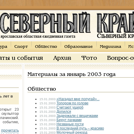
ура
Спорт
Общество
Образование
Медицина
Ис
аты и события
Архив
Фото
Вопрос-
Материалы за январь 2003 года
Общество
ь лет в
«Нагадал мне попугай»...
15.01.2003
Топором по голове
15.01.2003
Считают ущерб
15.01.2003
открыт 23
Допился
15.01.2003
 скульптор
Задержали с вещичками
15.01.2003
пачинский.
Берут пачками
15.01.2003
 событию,
Незваные гости
15.01.2003
В последний путь – красиво
15.01.2003
прочитать
Молочный рекорд
15.01.2003