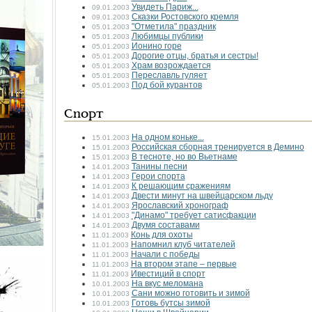
Увидеть Париж...
09.01.2003
Сказки Ростовского кремля
09.01.2003
"Отметила" праздник
05.01.2003
Любимцы публики
05.01.2003
Ионино горе
05.01.2003
Дорогие отцы, братья и сестры!
05.01.2003
Храм возрождается
05.01.2003
Переславль гуляет
05.01.2003
Под бой курантов
05.01.2003
Спорт
На одном коньке...
15.01.2003
Российская сборная тренируется в Демино
15.01.2003
В тесноте, но во Вьетнаме
15.01.2003
Танины песни
14.01.2003
Герои спорта
14.01.2003
К решающим сражениям
14.01.2003
Двести минут на швейцарском льду
14.01.2003
Ярославский хронограф
14.01.2003
"Динамо" требует сатисфакции
14.01.2003
Двумя составами
14.01.2003
Конь для охоты
11.01.2003
Напомнил клуб читателей
11.01.2003
Начали с победы
11.01.2003
На втором этапе – первые
11.01.2003
Ивестиций в спорт
11.01.2003
На вкус меломана
10.01.2003
Сани можно готовить и зимой
10.01.2003
Готовь бутсы зимой
10.01.2003