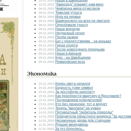
Наши в Швейцарии
10.01.2003
"Авангард" покажет нам кино
10.01.2003
Чемпиона мира отчислили
09.01.2003
Тяжелая утрата
09.01.2003
Игра на нервах
09.01.2003
Шампанского на всех не хватило
09.01.2003
Опробовали трассу
09.01.2003
Наши впереди
09.01.2003
Неудачный сезон
05.01.2003
Проба лыжни
05.01.2003
Бег с препятствиями... на коньках
05.01.2003
Герои спорта
05.01.2003
После новогоднего перерыва
05.01.2003
Наши в финале
05.01.2003
Курс - на Швейцарию
05.01.2003
Романовская коза
05.01.2003
Экономика
Конец света начался
15.01.2003
Бедность тоже символ
15.01.2003
За достойную зарплату
15.01.2003
Как приобрести квартиру в Ярославле?
15.01.2003
Поздравляем победителей!
15.01.2003
Кто без лицензии, тот и ворует
15.01.2003
Теперь "миллион" не нужен
14.01.2003
Пятикратный "любитель природы"
14.01.2003
Победители областного конкурса "За достиж
14.01.2003
Незаконные дрова для старушки
14.01.2003
Лучшие менеджеры
11.01.2003
За что боролись...
11.01.2003