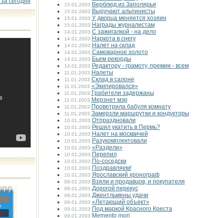
 за сегодня
Верблюд из Заполярья
15.01.2003
Выручают альпинисты
15.01.2003
У дворца меняется хозяин
15.01.2003
Награды журналистам
15.01.2003
С зажигалкой - на дело
14.01.2003
Наркота в снегу
14.01.2003
Налет на склад
14.01.2003
Самоварное золото
14.01.2003
Бьем рекорды
14.01.2003
Редактору - грамоту, премии - всем
14.01.2003
Налеты
11.01.2003
Склад в салоне
11.01.2003
«Экипировался»
11.01.2003
Грабители задержаны
11.01.2003
Мерзнет мэр
11.01.2003
Проветрила бабуля комнату
11.01.2003
Замерзли маршрутки и кондукторы
11.01.2003
Отпраздновали
10.01.2003
Решил укатить в Пермь?
10.01.2003
Налет на москвичей
10.01.2003
Разукомплектовали
10.01.2003
«Раздели»
10.01.2003
Перепил
10.01.2003
По-соседски
10.01.2003
Поздравляем!
10.01.2003
Ярославский хронограф
10.01.2003
Взяли и продавцов, и покупателя
09.01.2003
Дорогой перекус
09.01.2003
Джентльмены удачи
09.01.2003
«Летающий объект»
09.01.2003
»
Под маркой Красного Креста
09.01.2003
с
Mеmento mori
09.01.2003