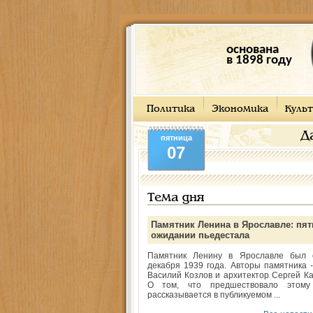
основана
в 1898 году
Политика
Экономика
Культ
Д
пятница
07
Тема дня
Памятник Ленина в Ярославле: пят
ожидании пьедестала
Памятник Ленину в Ярославле был 
декабря 1939 года. Авторы памятника -
Василий Козлов и архитектор Сергей Ка
О том, что предшествовало этому
рассказывается в публикуемом ...