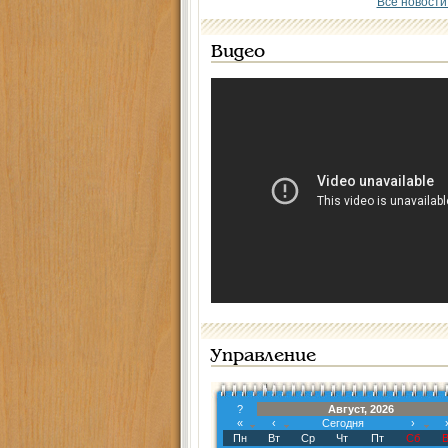
Все новости
Видео
Управление
?
Август, 2026
«
‹
Сегодня
›
Пн
Вт
Ср
Чт
Пт
Сб
В