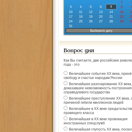
1
3
4
5
6
7
8
10
11
12
13
14
15
1
17
18
19
20
21
22
2
24
25
26
27
28
29
3
31
Выберите дату
Вопрос дня
Как Вы считаете, две российские револ
года - это
Величайшее событие ХХ века, прин
свободу и счастье народам России
Величайшее разочарование ХХ века,
доказавшее невозможность построения
справедливого государства
Величайшее преступление ХХ века, 
причиной гибели миллионов людей
Величайшее в ХХ веке предательств
правящего класса
Величайшая в ХХ веке провокация
иностранных спецслужб
Величайшая глупость ХХ века, поско