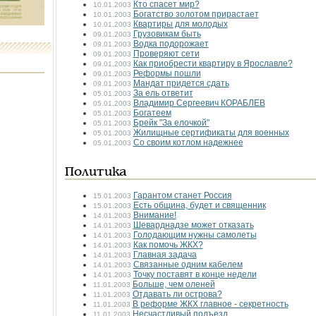
Кто спасет мир?
10.01.2003
Богатство золотом прирастает
10.01.2003
Квартиры для молодых
10.01.2003
Грузовикам быть
09.01.2003
Водка подорожает
09.01.2003
Проверяют сети
09.01.2003
Как приобрести квартиру в Ярославле?
09.01.2003
Реформы пошли
09.01.2003
Мандат придется сдать
09.01.2003
За ель ответит
05.01.2003
Владимир Сергеевич КОРАБЛЕВ
05.01.2003
Богатеем
05.01.2003
Брейк "За елочкой"
05.01.2003
Жилищные сертификаты для военных
05.01.2003
Со своим котлом надежнее
05.01.2003
Политика
Гарантом станет Россия
15.01.2003
Есть община, будет и священник
15.01.2003
Внимание!
14.01.2003
Шеварднадзе может отказать
14.01.2003
Голодающим нужны самолеты
14.01.2003
Как помочь ЖКХ?
14.01.2003
Главная задача
14.01.2003
Связанные одним кабелем
14.01.2003
Точку поставят в конце недели
14.01.2003
Больше, чем оленей
11.01.2003
Отдавать ли острова?
11.01.2003
В реформе ЖКХ главное - секретность
11.01.2003
Несчастливый подъезд
11.01.2003