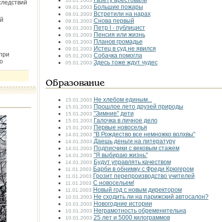
Газету арестовали
10.01.2003
следствий
Большие пожары
09.01.2003
Встретили на нарах
09.01.2003
й
Снова первый
09.01.2003
Петр I - публицист
09.01.2003
Пенсия или жизнь
09.01.2003
Планов громадье
09.01.2003
Истец в суд не явился
09.01.2003
при
Собачка помогла
05.01.2003
о
Здесь тоже ждут чудес
05.01.2003
Образование
Не хлебом единым...
15.01.2003
Прошлое лето друзей природы
15.01.2003
"Зимние" дети
15.01.2003
Галочка в личное дело
15.01.2003
Первые новоселья
15.01.2003
"В Рождество все немножко волхвы"
14.01.2003
Даешь деньги на литературу
14.01.2003
Подписчики с вековым стажем
14.01.2003
"Я выбираю жизнь"
14.01.2003
Будут управлять качеством
14.01.2003
Барби в обнимку с Фреди Крюгером
11.01.2003
Грозит перепроизводство учителей
11.01.2003
С новосельем!
11.01.2003
Новый год с новым директором
11.01.2003
Не сходить ли на парижский автосалон?
10.01.2003
Новогодние истории
10.01.2003
Неграмотность обременительна
10.01.2003
25 лет и 5000 килограммов
10.01.2003