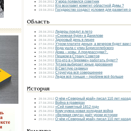
У мэра появился советник
20.04.2012
Кто возглавит комитет областной Думы ?
20.04.2012
Государство создаст условия для развития 
19.04.2012
Область
Лидеры поедут в лето
28.04.2012
«Снежная буря» в Данилове
28.04.2012
Здоровый день в лицее
28.04.2012
Утром платите деньги, а вечером будет вам г
27.04.2012
Вода ушла с улиц Борисоглебского
25.04.2012
Дома – новы. А предрассудки?..
24.04.2012
Пешком в Страну Советов
24.04.2012
Кто-кто в «Теремке» работать будет?
24.04.2012
Тутаев выбирает юные дарования
24.04.2012
В Светлую седмицу
20.04.2012
Структура всё совершеннее
19.04.2012
Ледок всё тоньше – проблем всё больше
17.04.2012
История
О чём «Северный край» писал 110 лет назад
28.04.2012
Война в гравюрах
27.04.2012
«Сей памятный 1812 год»
27.04.2012
Кому нужна новая холодная война
25.04.2012
«Великая смута» даёт уроки истории
24.04.2012
О чём «Северный край» писал 110 лет назад
20.04.2012