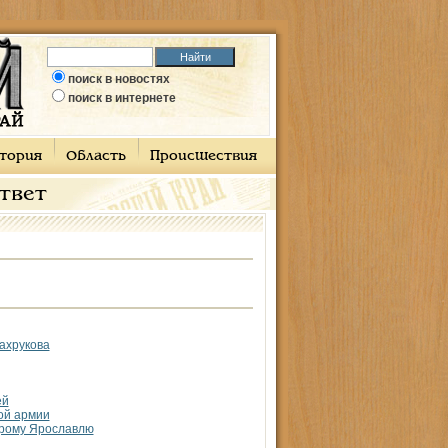
поиск в новостях
поиск в интернете
тория
Область
Происшествия
ответ
ахрукова
ей
кой армии
арому Ярославлю