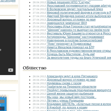
 за сегодня
Новые решения НПО "Сатурн"
28.04.2012
Ярославский госуниверситет глазами абиту
28.04.2012
В Волковском звучит театральный блюз
27.04.2012
Мировой политический форум в этом году в 
27.04.2012
Дмитрий Медведев оценил итоги выборов м
27.04.2012
Дорожный вопрос отложен до мая
27.04.2012
Завершился чемпионат ВХЛ
25.04.2012
Ярославец Илья Горохов стал четырёхкратн
25.04.2012
"Шинник" наконец-то выиграл на своём поле
25.04.2012
Фестиваль Юрия Башмета откроется в Яросл
24.04.2012
Антирекорды "Шинника" настораживают
19.04.2012
Наводнение в посёлке Борисоглебский
19.04.2012
"Локо" переедет в Подмосковье
18.04.2012
Никита Михалков приехал на БТР
18.04.2012
В Ярославском художественном музее откры
18.04.2012
Хочешь быть Мастером - будь им!
18.04.2012
За многолетние труды на благо Угличской зе
18.04.2012
Общество
Александру ждут в хоре Пятницкого
28.04.2012
Дорожный вопрос отложен до мая
28.04.2012
Наумовцы снова с газом
28.04.2012
Грабители на Перекопе обнаглели
28.04.2012
Пройдут привычным праздничным маршрут
28.04.2012
Ценой жизни защитил рыбинцев
28.04.2012
Мы наш, мы новый мир построим...
28.04.2012
Лётчик с улицы Радищева
28.04.2012
Владимир ШЕПЕЛЬ: «Блатные песни в колон
28.04.2012
»
В Кукобой, по дороге к храму
27.04.2012
с