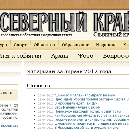
ура
Спорт
Общество
Образование
Медицина
Ис
аты и события
Архив
Фото
Вопрос-
Материалы за апрель 2012 года
!Новости
ь лет в
"Шинник" и "Алания" сыграли вничью
29.04.2012
Президент России принял отставку Сергея В
28.04.2012
В Ярославль едет Тан Дун
28.04.2012
открыт 23
Весь Рыбинск будет с газом
28.04.2012
 скульптор
Поросёнок приходит только к свинтусам
28.04.2012
пачинский.
Как Ярославская область торгует с заграниц
28.04.2012
 событию,
Георгиевская лента - символ славы российс
28.04.2012
Школьники отправятся в путешествие по ст
28.04.2012
прочитать
В Ярославской области ожидается снег
28.04.2012