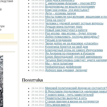
Свой дом в Мирном-3
19.04.2012
следствий
С имперскими флагами – против ВТО
19.04.2012
Водопроводы не вошли в программу
19.04.2012
й
Кому они нужны, эти крестьяне?
19.04.2012
Дети – хозяева лагеря
19.04.2012
Мосты повисли над волнами, машинами и пое
19.04.2012
Пора на охоту!
19.04.2012
Человек с удочкой задаёт острые вопросы
18.04.2012
при
Лучшая книга получит приз
18.04.2012
о
Новый зам приступил к работе
18.04.2012
Раз иголка, два иголка – будет ёлочка
18.04.2012
Добро пожаловать, господа мародёры?
18.04.2012
Письмо в редакцию
18.04.2012
Твори добро не за красивое «спасибо»
18.04.2012
Кузнечиха борется за свой дом
17.04.2012
Благодатный огонь из самого Иерусалима
17.04.2012
Ян Андреев по-прежнему в Израиле
17.04.2012
Борис Виноградский, русский американец
17.04.2012
Татьяна Викторовна советует: идите напрям
17.04.2012
Мы – дети галактики
17.04.2012
Нефабричные деффчонки
17.04.2012
Доброго вам здравия, легенда!
17.04.2012
Политика
Мировой политический форум не состоится?
28.04.2012
В Ярославле продолжается «кадровая рево
27.04.2012
У нового мэра – пять заместителей
26.04.2012
Правительство выходит в сеть
26.04.2012
Старая гвардия в жизни не потеряется
25.04.2012
Пять веков вместе
25.04.2012