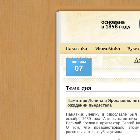
основана
в 1898 году
Политика
Экономика
Культ
Д
пятница
07
Тема дня
Памятник Ленина в Ярославле: пят
ожидании пьедестала
Памятник Ленину в Ярославле был 
декабря 1939 года. Авторы памятника -
Василий Козлов и архитектор Сергей Ка
О том, что предшествовало этому
рассказывается в публикуемом ...