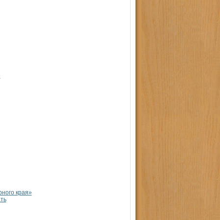
е
ного края»
ть