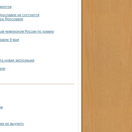
риентов
Ярославле не состоится
эра Ярославля
ым чемпионом России по хоккею
авле 9 мая
та новая экспозиция
мли
ом
ии не выучил»