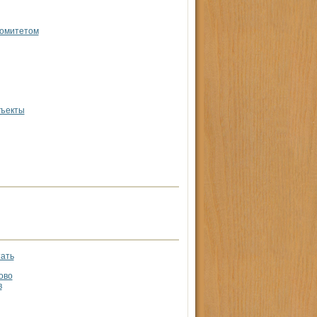
комитетом
бъекты
тать
ово
в