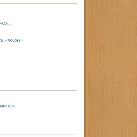
жды...
, и любовь!»
комотив»