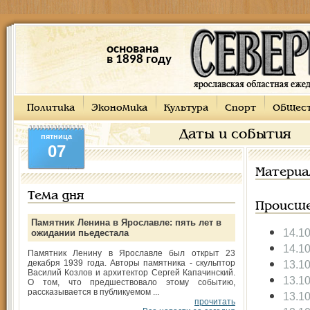
основана
в 1898 году
Политика
Экономика
Культура
Спорт
Общес
Даты и события
пятница
07
Материа
Тема дня
Происше
Памятник Ленина в Ярославле: пять лет в
14.1
ожидании пьедестала
14.1
Памятник Ленину в Ярославле был открыт 23
декабря 1939 года. Авторы памятника - скульптор
13.1
Василий Козлов и архитектор Сергей Капачинский.
13.1
О том, что предшествовало этому событию,
рассказывается в публикуемом ...
13.1
прочитать