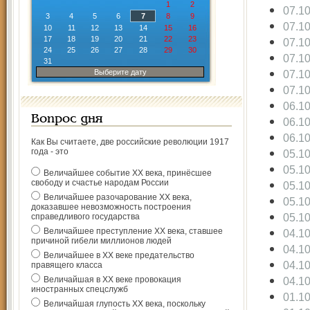
1
2
07.1
3
4
5
6
7
8
9
07.1
10
11
12
13
14
15
16
17
18
19
20
21
22
23
07.1
24
25
26
27
28
29
30
07.1
31
Выберите дату
07.1
07.1
06.1
Вопрос дня
06.1
06.1
Как Вы считаете, две российские революции 1917
года - это
05.1
05.1
Величайшее событие ХХ века, принёсшее
свободу и счастье народам России
05.1
Величайшее разочарование ХХ века,
05.1
доказавшее невозможность построения
05.1
справедливого государства
Величайшее преступление ХХ века, ставшее
04.1
причиной гибели миллионов людей
04.1
Величайшее в ХХ веке предательство
04.1
правящего класса
Величайшая в ХХ веке провокация
04.1
иностранных спецслужб
01.1
Величайшая глупость ХХ века, поскольку