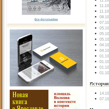
11.1
11.1
11.1
08.1
Все фотографии
07.1
05.1
05.1
05.1
04.1
04.1
01.1
01.1
01.1
01.1
История
14.1
07.1