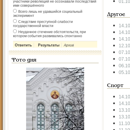
01.1
участники революций не осознавали последствий
ими совершённого
Всего лишь не удавшийся социальный
Другое
эксперимент
Следствие преступной слабости
14.1
государственной власти
14.1
Неудачное стечение обстоятельств, при
котором события развивались спонтанно
14.1
12.1
Архив
07.1
07.1
Фото дня
06.1
05.1
Спорт
14.1
14.1
13.1
13.1
11.1